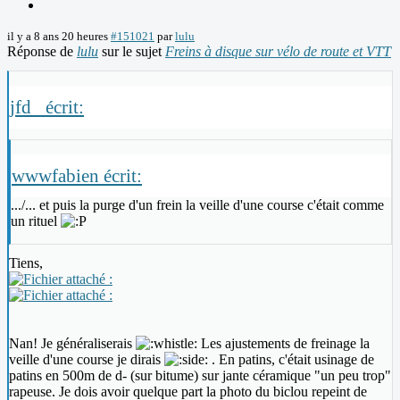
il y a 8 ans 20 heures
#151021
par
lulu
Réponse de
lulu
sur le sujet
Freins à disque sur vélo de route et VTT
jfd_ écrit:
wwwfabien écrit:
.../... et puis la purge d'un frein la veille d'une course c'était comme
un rituel
Tiens,
Nan! Je généraliserais
Les ajustements de freinage la
veille d'une course je dirais
. En patins, c'était usinage de
patins en 500m de d- (sur bitume) sur jante céramique "un peu trop"
rapeuse. Je dois avoir quelque part la photo du biclou repeint de