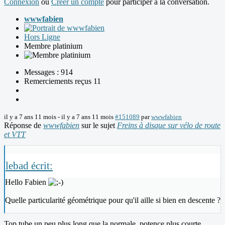
Connexion
ou
Créer un compte
pour participer à la conversation.
wwwfabien
Hors Ligne
Membre platinium
Messages : 914
Remerciements reçus 11
il y a 7 ans 11 mois
-
il y a 7 ans 11 mois
#151089
par
wwwfabien
Réponse de
wwwfabien
sur le sujet
Freins à disque sur vélo de route
et VTT
lebad écrit:
Hello Fabien
Quelle particularité géométrique pour qu'il aille si bien en descente ?
Top tube un peu plus long que la normale, potence plus courte,