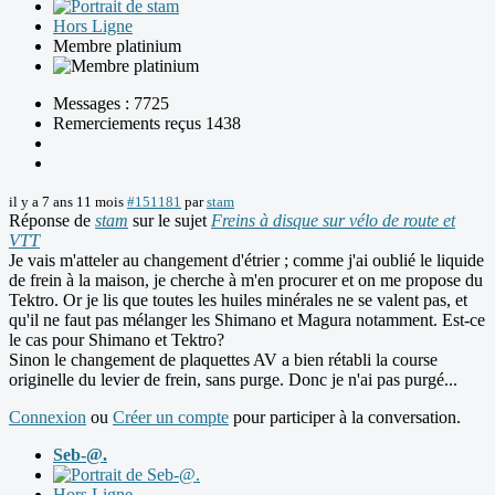
Hors Ligne
Membre platinium
Messages : 7725
Remerciements reçus 1438
il y a 7 ans 11 mois
#151181
par
stam
Réponse de
stam
sur le sujet
Freins à disque sur vélo de route et
VTT
Je vais m'atteler au changement d'étrier ; comme j'ai oublié le liquide
de frein à la maison, je cherche à m'en procurer et on me propose du
Tektro. Or je lis que toutes les huiles minérales ne se valent pas, et
qu'il ne faut pas mélanger les Shimano et Magura notamment. Est-ce
le cas pour Shimano et Tektro?
Sinon le changement de plaquettes AV a bien rétabli la course
originelle du levier de frein, sans purge. Donc je n'ai pas purgé...
Connexion
ou
Créer un compte
pour participer à la conversation.
Seb-@.
Hors Ligne