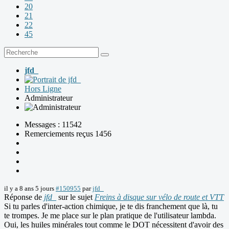
20
21
22
45
jfd_
Hors Ligne
Administrateur
Messages : 11542
Remerciements reçus 1456
il y a 8 ans 5 jours
#150955
par
jfd_
Réponse de
jfd_
sur le sujet
Freins à disque sur vélo de route et VTT
Si tu parles d'inter-action chimique, je te dis franchement que là, tu
te trompes. Je me place sur le plan pratique de l'utilisateur lambda.
Oui, les huiles minérales tout comme le DOT nécessitent d'avoir des