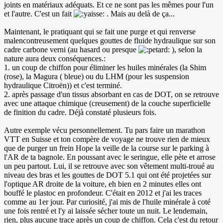
joints en matériaux adéquats. Et ce ne sont pas les mêmes pour l'un
et l'autre. C'est un fait
. Mais au delà de ça...
Maintenant, le pratiquant qui se fait une purge et qui renverse
malencontreusement quelques gouttes de fluide hydraulique sur son
cadre carbone verni (au hasard ou presque
), selon la
nature aura deux conséquences.:
1. un coup de chiffon pour éliminer les huiles minérales (la Shim
(rose), la Magura ( bleue) ou du LHM (pour les suspension
hydraulique Citroën)) et c'est terminé.
2. après passage d'un tissus absorbant en cas de DOT, on se retrouve
avec une attaque chimique (creusement) de la couche superficielle
de finition du cadre. Déjà constaté plusieurs fois.
Autre exemple vécu personnellement. Tu pars faire un marathon
VTT en Suisse et ton compère de voyage ne trouve rien de mieux
que de purger un frein Hope la veille de la course sur le parking à
l'AR de ta bagnole. En poussant avec le seringue, elle pète et arrose
un peu partout. Lui, il se retrouve avec son vêtement multi-troué au
niveau des bras et les gouttes de DOT 5.1 qui ont été projetées sur
l'optique AR droite de la voiture, eh bien en 2 minutes elles ont
bouffé le plastoc en profondeur. C'était en 2012 et j'ai les traces
comme au 1er jour. Par curiosité, j'ai mis de l'huile minérale à coté
une fois rentré et l'y ai laissée sécher toute un nuit. Le lendemain,
rien, plus aucune trace après un coup de chiffon. Cela c'est du retour