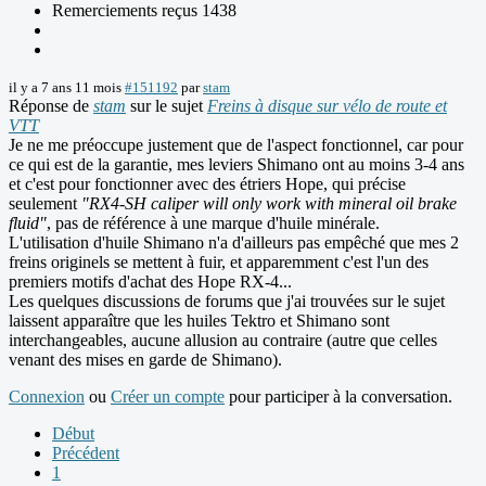
Remerciements reçus 1438
il y a 7 ans 11 mois
#151192
par
stam
Réponse de
stam
sur le sujet
Freins à disque sur vélo de route et
VTT
Je ne me préoccupe justement que de l'aspect fonctionnel, car pour
ce qui est de la garantie, mes leviers Shimano ont au moins 3-4 ans
et c'est pour fonctionner avec des étriers Hope, qui précise
seulement
"RX4-SH caliper will only work with mineral oil brake
fluid"
, pas de référence à une marque d'huile minérale.
L'utilisation d'huile Shimano n'a d'ailleurs pas empêché que mes 2
freins originels se mettent à fuir, et apparemment c'est l'un des
premiers motifs d'achat des Hope RX-4...
Les quelques discussions de forums que j'ai trouvées sur le sujet
laissent apparaître que les huiles Tektro et Shimano sont
interchangeables, aucune allusion au contraire (autre que celles
venant des mises en garde de Shimano).
Connexion
ou
Créer un compte
pour participer à la conversation.
Début
Précédent
1