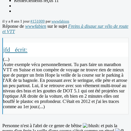
Remerciements reçus 11
il y a 8 ans 1 jour
#151009
par
wwwfabien
Réponse de
wwwfabien
sur le sujet
Freins à disque sur vélo de route
et VTT
jfd_ écrit:
(...)
Autre exemple vécu personnellement. Tu pars faire un marathon
VTT en Suisse et ton compère de voyage ne trouve rien de mieux
que de purger un frein Hope la veille de la course sur le parking à
l'AR de ta bagnole. En poussant avec le seringue, elle pète et arrose
un peu partout. Lui, il se retrouve avec son vêtement multi-troué au
niveau des bras et les gouttes de DOT 5.1 qui ont été projetées sur
l'optique AR droite de la voiture, eh bien en 2 minutes elles ont
bouffé le plastoc en profondeur. C'était en 2012 et j'ai les traces
comme au 1er jour.(...)
Personne n'est à l'abri de ce genre de bêtise
et puis la
purge d'un frein la veille d'une course c'était comme un rituel