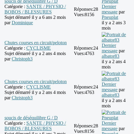
soucis de déséquilibre G / D
Catégorie :
SANTE / PHYSIO /
Dernier
Réponses:
28
BOBOS / BLESSURES
message
par
Vues:
8156
Sujet démarré il y a 6 ans 2 mois
Pneuplat
par
Dominique
il y a 2 ans 3
mois
Chutes courses en circuit/peloton
Dernier
Catégorie :
CYCLISME
Réponses:
24
message
par
Sujet démarré il y a 2 ans 4 mois
Vues:
4763
albator83
par
Christoph3
il y a 2 ans 4
mois
Chutes courses en circuit/peloton
Dernier
Catégorie :
CYCLISME
Réponses:
24
message
par
Sujet démarré il y a 2 ans 4 mois
Vues:
4763
albator83
par
Christoph3
il y a 2 ans 4
mois
soucis de déséquilibre G / D
Catégorie :
SANTE / PHYSIO /
Dernier
Réponses:
28
BOBOS / BLESSURES
message
par
Vues:
8156
Sujet démarré il y a 6 ans 2 mois
Pneuplat