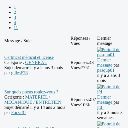
1
2
3
4
11
Réponses /
Dernier
Message / Sujet
Vues
message
Certificat médical et license
Dernier
Catégorie :
GENERAL
Réponses:
48
message
par
Sujet démarré il y a 2 ans 3 mois
Vues:
7751
pasqup01
par
gillesF78
il y a 2 ans 3
mois
Sur quels pneus roulez-vous ?
Catégorie :
MATERIEL /
Dernier
Réponses:
497
MECANIQUE / ENTRETIEN
message
par
Vues:
103k
Sujet démarré il y a 14 ans 2 mois
jfd_
par
Forza!!!
il y a 3 mois 3
semaines