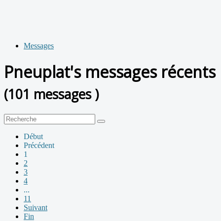
Messages
Pneuplat's messages récents
(101 messages )
Début
Précédent
1
2
3
4
...
11
Suivant
Fin