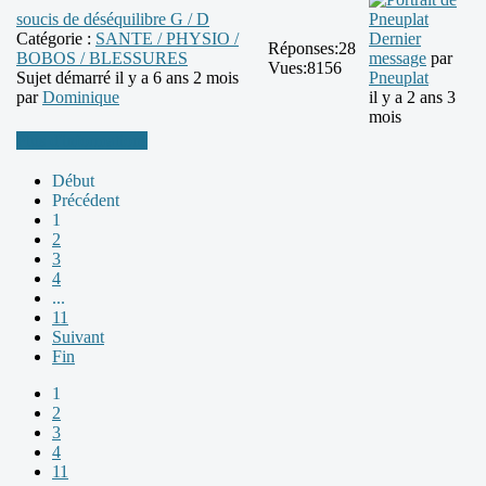
soucis de déséquilibre G / D
Catégorie :
SANTE / PHYSIO /
Dernier
Réponses:
28
BOBOS / BLESSURES
message
par
Vues:
8156
Sujet démarré il y a 6 ans 2 mois
Pneuplat
par
Dominique
il y a 2 ans 3
mois
Plus d'informations
Début
Précédent
1
2
3
4
...
11
Suivant
Fin
1
2
3
4
11