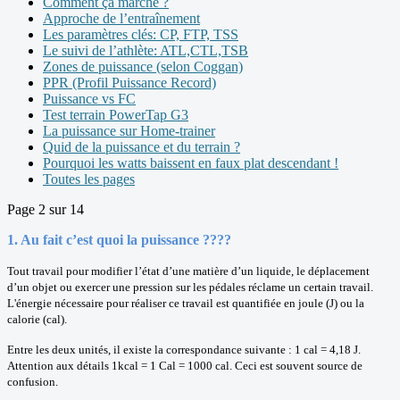
Comment ça marche ?
Approche de l’entraînement
Les paramètres clés: CP, FTP, TSS
Le suivi de l’athlète: ATL,CTL,TSB
Zones de puissance (selon Coggan)
PPR (Profil Puissance Record)
Puissance vs FC
Test terrain PowerTap G3
La puissance sur Home-trainer
Quid de la puissance et du terrain ?
Pourquoi les watts baissent en faux plat descendant !
Toutes les pages
Page 2 sur 14
1. Au fait c’est quoi la puissance ????
Tout travail pour modifier l’état d’une matière d’un liquide, le déplacement
d’un objet ou exercer une pression sur les pédales réclame un certain travail.
L'énergie nécessaire pour réaliser ce travail est quantifiée en joule (J) ou la
calorie (cal).
Entre les deux unités, il existe la correspondance suivante : 1 cal = 4,18 J.
Attention aux détails 1kcal = 1 Cal = 1000 cal. Ceci est souvent source de
confusion.