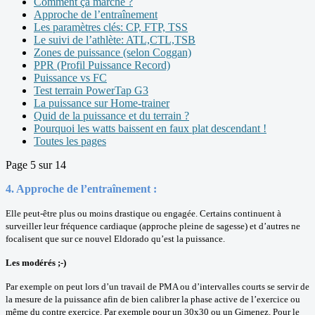
Comment ça marche ?
Approche de l’entraînement
Les paramètres clés: CP, FTP, TSS
Le suivi de l’athlète: ATL,CTL,TSB
Zones de puissance (selon Coggan)
PPR (Profil Puissance Record)
Puissance vs FC
Test terrain PowerTap G3
La puissance sur Home-trainer
Quid de la puissance et du terrain ?
Pourquoi les watts baissent en faux plat descendant !
Toutes les pages
Page 5 sur 14
4. Approche de l’entraînement :
Elle peut-être plus ou moins drastique ou engagée. Certains continuent à
surveiller leur fréquence cardiaque (approche pleine de sagesse) et d’autres ne
focalisent que sur ce nouvel Eldorado qu’est la puissance.
Les modérés ;-)
Par exemple on peut lors d’un travail de PMA ou d’intervalles courts se servir de
la mesure de la puissance afin de bien calibrer la phase active de l’exercice ou
même du contre exercice. Par exemple pour un 30x30 ou un Gimenez. Pour le