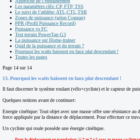
Approche de l’entraînement
Les paramètres clés: CP, FTP, TSS
Le suivi de l’athlète: ATL,CTL,TSB
Zones de puissance (selon Coggan)
PPR (Profil Puissance Record)
Puissance vs FC
Test terrain PowerTap G3
La puissance sur Home-trainer
Quid de la puissance et du terrain ?
Pourquoi les watts baissent en faux plat descendant !
Toutes les pages
Page 14 sur 14
13. Pourquoi les watts baissent en faux plat descendant !
Il faut discerner le système roulant (vélo+cycliste) et le capteur de pu
Quelques notions avant de continuer:
Energie cinétique: Tout objet avec une masse offre une résistance au dép
force appliquée par la distance de déplacement. Pour effectuer ce travail
Un cycliste qui roule possède une énergie cinétique.
·
Pour le déplacement en translation: ½ * m * v2 avec m masse cycliste+vé