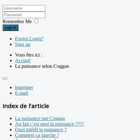
Remember Me
Log in
Forgot Login?
Sign up
Vous êtes ici :
Accueil
La puissance selon Coggan
Imprimer
E-mail
Index de l'article
La puissance par Coggan
Au fait c’est quoi la puissance ????
Quel intérêt la puissance ?
Comment ça marche ?