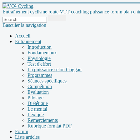
Entraînement cyclisme route VTT coaching puissance forum plan entraî
Basculer la navigation
Accueil
Entrainement
Introduction
Fondamentaux
Physiologie
Test d'effort
La puissance selon Coggan
Programmes
Séances spécifiques
Compétition
Evaluation
Pilotage
Diététique
Le mental
Lexique
Remerciements
Rubrique formtat PDF
Forum
Liste articles