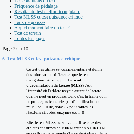
Les conditions du test
Fréquence de pédalage
Résultat du test d'effort triangulaire
Test MLSS et test puissance critique
Taux de graisses
A quel moment faire un test ?
Test de terrain
Toutes les pages
Page 7 sur 10
6. Test MLSS et test puissance critique
Ce test très utilisé est complémentaire et donne
des informations différentes que le test
triangulaire. Aussi appelé
Le seuil
d'accumulation du lactate (MLSS)
c'est
l'intensité où l'athlète recycle autant de lactate
qu'il ne peut en produire. Donc c'est la limite où il
ne pollue pas le muscle, pas d'acidification du
milieu cellulaire, donc Ok pour toutes les
réactions aérobies, enzymes etc ...!!!
Effet le test MLSS est souvent utilisé chez des
athlètes confirmés pour un Marathon ou un CLM
en cyclisme par exemple s'ils veulent obtenir leurs