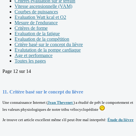
Critères évaluation sur le terrain
Vitesse ascensionnelle (VAM)
Courbes de puissances
Evaluation Watt kcal et O2
Mesure de l'endurance
Critères de forme
Evaluation de la fatigue
Evaluation de la compétition
Critère basé sur le concept du lièvre
Evalutation de la pompe cardiaque
Age et performance
Toutes les pages
Page 12 sur 14
11. Critère basé sur le concept du lièvre
Une connaissance Internet (
Jean Thevenet
) a étudié de prêt le comportement et
les valeurs physiologiques de notre tribu vélocyclopédiste
Je trouve cet article excellent même s'il peut être mal interprété:
Étude du lièvre