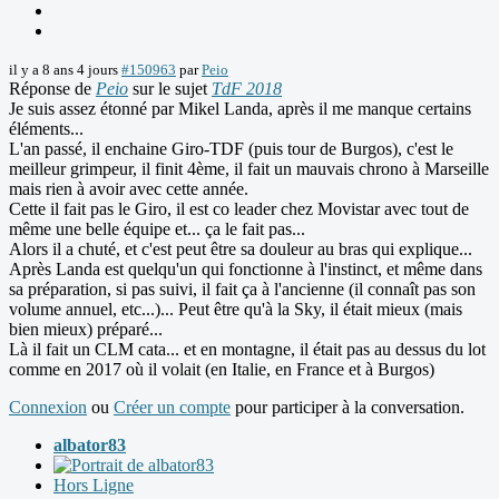
il y a 8 ans 4 jours
#150963
par
Peio
Réponse de
Peio
sur le sujet
TdF 2018
Je suis assez étonné par Mikel Landa, après il me manque certains
éléments...
L'an passé, il enchaine Giro-TDF (puis tour de Burgos), c'est le
meilleur grimpeur, il finit 4ème, il fait un mauvais chrono à Marseille
mais rien à avoir avec cette année.
Cette il fait pas le Giro, il est co leader chez Movistar avec tout de
même une belle équipe et... ça le fait pas...
Alors il a chuté, et c'est peut être sa douleur au bras qui explique...
Après Landa est quelqu'un qui fonctionne à l'instinct, et même dans
sa préparation, si pas suivi, il fait ça à l'ancienne (il connaît pas son
volume annuel, etc...)... Peut être qu'à la Sky, il était mieux (mais
bien mieux) préparé...
Là il fait un CLM cata... et en montagne, il était pas au dessus du lot
comme en 2017 où il volait (en Italie, en France et à Burgos)
Connexion
ou
Créer un compte
pour participer à la conversation.
albator83
Hors Ligne