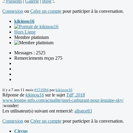
.:
Passions
|
Galerie
|
Blog
:.
Connexion
ou
Créer un compte
pour participer à la conversation.
kikinou16
Hors Ligne
Membre platinium
Messages : 2525
Remerciements reçus 275
il y a 7 ans 11 mois
#151084
par
kikinou16
Réponse de
kikinou16
sur le sujet
TdF 2018
www.lepape-info.com/actualite/quel-carburant-pour-lequipe-sky/
:wonder:
Les utilisateur(s) suivant ont remercié:
albator83
Connexion
ou
Créer un compte
pour participer à la conversation.
Circus