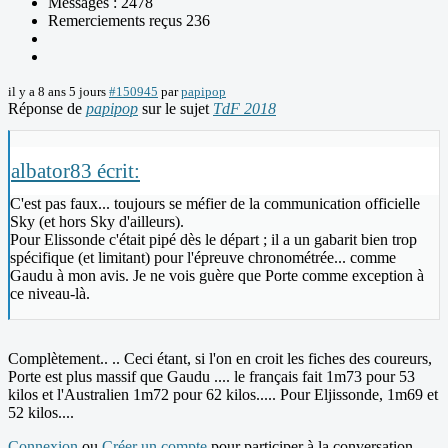
Messages : 2478
Remerciements reçus 236
il y a 8 ans 5 jours
#150945
par
papipop
Réponse de
papipop
sur le sujet
TdF 2018
albator83 écrit:
C'est pas faux... toujours se méfier de la communication officielle
Sky (et hors Sky d'ailleurs).
Pour Elissonde c'était pipé dès le départ ; il a un gabarit bien trop
spécifique (et limitant) pour l'épreuve chronométrée... comme
Gaudu à mon avis. Je ne vois guère que Porte comme exception à
ce niveau-là.
Complètement.. .. Ceci étant, si l'on en croit les fiches des coureurs,
Porte est plus massif que Gaudu .... le français fait 1m73 pour 53
kilos et l'Australien 1m72 pour 62 kilos..... Pour Eljissonde, 1m69 et
52 kilos....
Connexion
ou
Créer un compte
pour participer à la conversation.