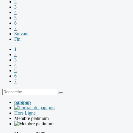
2
3
4
5
6
7
Suivant
Fin
1
2
3
4
5
6
7
papipop
Hors Ligne
Membre platinium