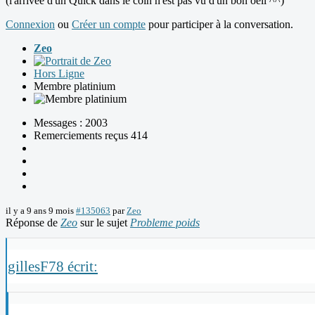
(l'arrivée d'un Quick dans le coin n'est pas vu d'un bon oeil ^^)
Connexion
ou
Créer un compte
pour participer à la conversation.
Zeo
Hors Ligne
Membre platinium
Messages : 2003
Remerciements reçus 414
il y a 9 ans 9 mois
#135063
par
Zeo
Réponse de
Zeo
sur le sujet
Probleme poids
gillesF78 écrit: