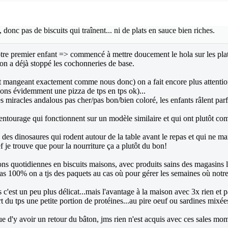
 donc pas de biscuits qui traînent... ni de plats en sauce bien riches.
 notre premier enfant => commencé à mettre doucement le hola sur les plats
on a déjà stoppé les cochonneries de base.
et mangeant exactement comme nous donc) on a fait encore plus attention 
ions évidemment une pizza de tps en tps ok)...
s miracles andalous pas cher/pas bon/bien coloré, les enfants râlent parf
 entourage qui fonctionnent sur un modèle similaire et qui ont plutôt com
s des dinosaures qui rodent autour de la table avant le repas et qui ne man
bref je trouve que pour la nourriture ça a plutôt du bon!
tions quotidiennes en biscuits maisons, avec produits sains des magasins 
t pas 100% on a tjs des paquets au cas où pour gérer les semaines où notre 
est un peu plus délicat...mais l'avantage à la maison avec 3x rien et pas 
part du tps une petite portion de protéines...au pire oeuf ou sardines mixé
sque d'y avoir un retour du bâton, jms rien n'est acquis avec ces sales m