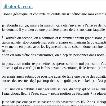
albator83 écrit:
Bonne génétique, et contexte favorable aussi : célibataire sans enfants,
je rebondis sur ça, mais à la maison, ça a été l'inverse, à l'arrivée de
lendemain, il y a bien eu une première phase de 2-3 ans dans laquelle 
à l'arrivée du second, on a continué et le premier enfant grandissant (
qu'on achète, stop complet sur plats préparés en magasin (à qq except
+ se mettre en phase avec les légumes/fruits de saison, donc terminé le
bien....
et on est loin d'être des extremistes, on a bcp de personnes dans notre
tu peux aussi moins te permettre les apéros sortit de nul part, sinon t'a
"biscuit qd tu veux" (si tu le fais devant les enfants, ils le feront...), 
on essaie aussi autant que possible aussi de faire une partie des colla
sucres des recettes déjà pas trop riches, le goût passe nickel...)...c'es
+ cuisine on a habitué à manger sans sauces, du coup qd on va ailleurs c'
l'eau, choux fleur à l'eau, etc... + petite portion de féculents + la plu
je ne sais pas cmt ça va se passer qd ils passeront les 10/12 ans..il ri