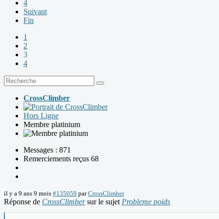
4
Suivant
Fin
1
2
3
4
CrossClimber
Hors Ligne
Membre platinium
Messages : 871
Remerciements reçus 68
il y a 9 ans 9 mois
#135059
par
CrossClimber
Réponse de
CrossClimber
sur le sujet
Probleme poids