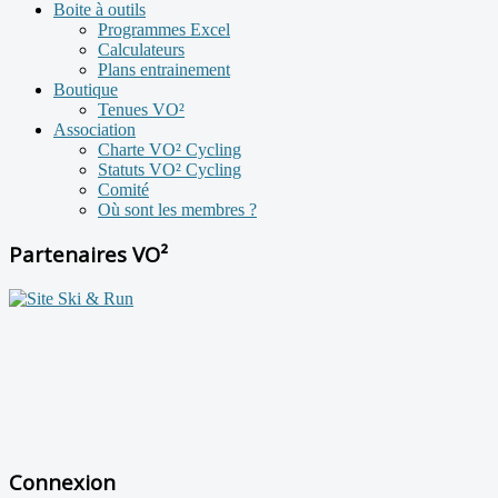
Boite à outils
Programmes Excel
Calculateurs
Plans entrainement
Boutique
Tenues VO²
Association
Charte VO² Cycling
Statuts VO² Cycling
Comité
Où sont les membres ?
Partenaires VO²
Connexion