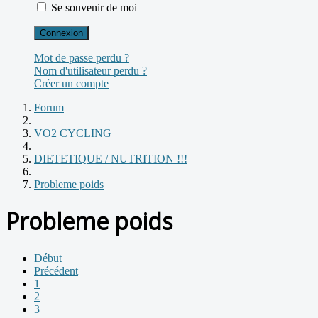
Se souvenir de moi
Connexion
Mot de passe perdu ?
Nom d'utilisateur perdu ?
Créer un compte
Forum
VO2 CYCLING
DIETETIQUE / NUTRITION !!!
Probleme poids
Probleme poids
Début
Précédent
1
2
3