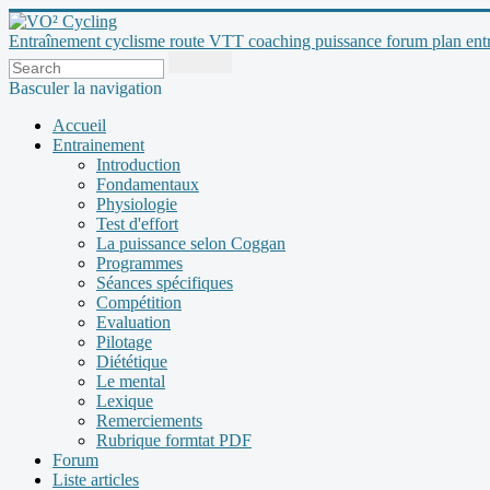
Entraînement cyclisme route VTT coaching puissance forum plan entraî
Basculer la navigation
Accueil
Entrainement
Introduction
Fondamentaux
Physiologie
Test d'effort
La puissance selon Coggan
Programmes
Séances spécifiques
Compétition
Evaluation
Pilotage
Diététique
Le mental
Lexique
Remerciements
Rubrique formtat PDF
Forum
Liste articles