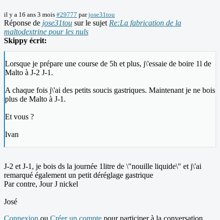
il y a 16 ans 3 mois
#29777
par
jose31tou
Réponse de
jose31tou
sur le sujet
Re:La fabrication de la
maltodextrine pour les nuls
Skippy écrit:
Lorsque je prépare une course de 5h et plus, j\'essaie de boire 1l de
Malto à J-2 J-1.
A chaque fois j\'ai des petits soucis gastriques. Maintenant je ne bois
plus de Malto à J-1.
Et vous ?
Ivan
J-2 et J-1, je bois ds la journée 1litre de \"nouille liquide\" et j\'ai
remarqué également un petit déréglage gastrique
Par contre, Jour J nickel
José
Connexion
ou
Créer un compte
pour participer à la conversation.