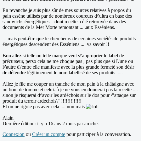
En revanche je suis plus sûr de mes sources relatives à propos du
pain essène utilisés par de nombreux coureurs d\'ultra en base des
sandwichs énergétiques ...dont recette a été retrouvée dans des
documents de la Mer Morte remontant .....aux Esséniens.
... mais peut-être que le chercheurs de certaines sociétés de produits
énergétiques descendent des Esséniens .... va savoir !!
Bon allez si telle ou telle marque veut s\'approprier le label de
précurseur, perso cela ne me choque pas , pas plus que si l\'une ou
l\'autre d\'entre elle manifeste avec la plus grande fermeté son désir
de défendre légitimement le nom labellisé de ses produits .....
Allez je file me couper un tranche de mon pain à la châtaigne avec
un bout de tomme et celui-là je ne vous en donnerai pas la recette ....
sinon je risquerai d\'avoir les ardéchois sur le dos pour \"attaque sur
produit du terroir ardéchois\" !!!!!!!!!!!!!
Et on ne rigole pas avec cela .... non mais
Alain
Dernière édition: il y a 16 ans 2 mois par
aroche
.
Connexion
ou
Créer un compte
pour participer à la conversation.