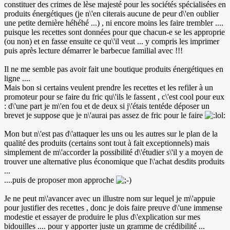
constituer des crimes de lèse majesté pour les sociétés spécialisées en
produits énergétiques (je n\'en citerais aucune de peur d\'en oublier
une petite dernière héhéhé ...) , ni encore moins les faire trembler ....
puisque les recettes sont données pour que chacun-e se les approprie
(ou non) et en fasse ensuite ce qu\'il veut ... y compris les imprimer
puis après lecture démarrer le barbecue familial avec !!!
Il ne me semble pas avoir fait une boutique produits énergétiques en
ligne ....
Mais bon si certains veulent prendre les recettes et les refiler à un
promoteur pour se faire du fric qu\'ils le fassent , c\'est cool pour eux
: d\'une part je m\'en fou et de deux si j\'étais tentéde déposer un
brevet je suppose que je n\'aurai pas assez de fric pour le faire
Mon but n\'est pas d\'attaquer les uns ou les autres sur le plan de la
qualité des produits (certains sont tout à fait exceptionnels) mais
simplement de m\'accorder la possibilité d\'étudier s\'il y a moyen de
trouver une alternative plus économique que l\'achat desdits produits
...
....puis de proposer mon approche
Je ne peut m\'avancer avec un illustre nom sur lequel je m\'appuie
pour justifier des recettes , donc je dois faire preuve d\'une immense
modestie et essayer de produire le plus d\'explication sur mes
bidouilles .... pour y apporter juste un gramme de crédibilité ...