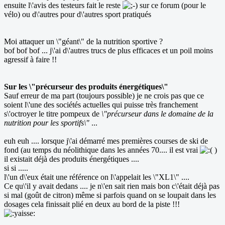
ensuite l\'avis des testeurs fait le reste
sur ce forum (pour le
vélo) ou d\'autres pour d\'autres sport pratiqués
Moi attaquer un \"géant\" de la nutrition sportive ?
bof bof bof ... j\'ai d\'autres trucs de plus efficaces et un poil moins
agressif à faire !!
Sur les \"précurseur des produits énergétiques\"
Sauf erreur de ma part (toujours possible) je ne crois pas que ce
soient l\'une des sociétés actuelles qui puisse très franchement
s\'octroyer le titre pompeux de
\"précurseur dans le domaine de la
nutrition pour les sportifs\"
...
euh euh .... lorsque j\'ai démarré mes premières courses de ski de
fond (au temps du néolithique dans les années 70.... il est vrai
)
il existait déjà des produits énergétiques ....
si si .....
l\'un d\'eux était une référence on l\'appelait les \"XL1\" ....
Ce qu\'il y avait dedans .... je n\'en sait rien mais bon c\'était déjà pas
si mal (goût de citron) même si parfois quand on se loupait dans les
dosages cela finissait plié en deux au bord de la piste !!!