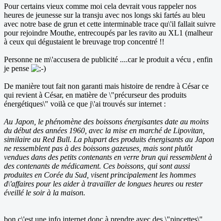
Pour certains vieux comme moi cela devrait vous rappeler nos
heures de jeunesse sur la transju avec nos longs ski fartés au bleu
avec notre base de grun et cette interminable trace qu\'il fallait suivre
pour rejoindre Mouthe, entrecoupés par les ravito au XL1 (malheur
à ceux qui dégustaient le breuvage trop concentré !!
Personne ne m\'accusera de publicité ....car le produit a vécu , enfin
je pense
De manière tout fait non garanti mais histoire de rendre à César ce
qui revient à César, en matière de \"précurseur des produits
énergétiques\" voilà ce que j\'ai trouvés sur internet :
Au Japon, le phénomène des boissons énergisantes date au moins
du début des années 1960, avec la mise en marché de Lipovitan,
similaire au Red Bull. La plupart des produits énergisants au Japon
ne ressemblent pas à des boissons gazeuses, mais sont plutôt
vendues dans des petits contenants en verre brun qui ressemblent à
des contenants de médicament. Ces boissons, qui sont aussi
produites en Corée du Sud, visent principalement les hommes
d\'affaires pour les aider à travailler de longues heures ou rester
éveillé le soir à la maison.
bon c\'est une info internet donc à prendre avec des \"pincettes\" ....