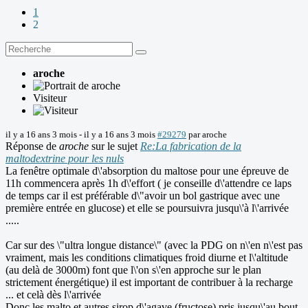
1
2
aroche
Visiteur
il y a 16 ans 3 mois
-
il y a 16 ans 3 mois
#29279
par
aroche
Réponse de
aroche
sur le sujet
Re:La fabrication de la
maltodextrine pour les nuls
La fenêtre optimale d\'absorption du maltose pour une épreuve de
11h commencera après 1h d\'effort ( je conseille d\'attendre ce laps
de temps car il est préférable d\"avoir un bol gastrique avec une
première entrée en glucose) et elle se poursuivra jusqu\'à l\'arrivée
.....
Car sur des \"ultra longue distance\" (avec la PDG on n\'en n\'est pas
vraiment, mais les conditions climatiques froid diurne et l\'altitude
(au delà de 3000m) font que l\'on s\'en approche sur le plan
strictement énergétique) il est important de contribuer à la recharge
... et celà dès l\'arrivée
Donc les malto et autres sirop d\'agave (fructose) pris jusqu\'au bout