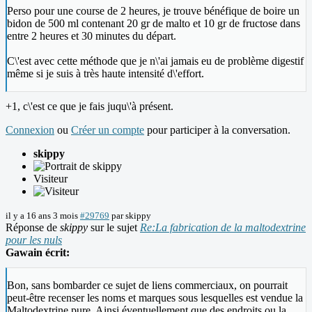
Perso pour une course de 2 heures, je trouve bénéfique de boire un
bidon de 500 ml contenant 20 gr de malto et 10 gr de fructose dans
entre 2 heures et 30 minutes du départ.
C\'est avec cette méthode que je n\'ai jamais eu de problème digestif
même si je suis à très haute intensité d\'effort.
+1, c\'est ce que je fais juqu\'à présent.
Connexion
ou
Créer un compte
pour participer à la conversation.
skippy
Visiteur
il y a 16 ans 3 mois
#29769
par
skippy
Réponse de
skippy
sur le sujet
Re:La fabrication de la maltodextrine
pour les nuls
Gawain écrit:
Bon, sans bombarder ce sujet de liens commerciaux, on pourrait
peut-être recenser les noms et marques sous lesquelles est vendue la
Maltodextrine pure. Ainsi éventuellement que des endroits ou la