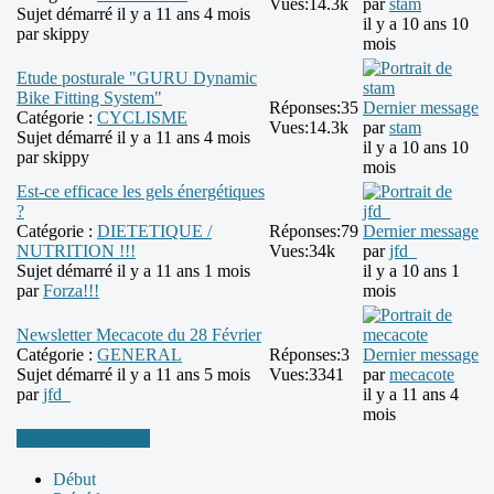
Vues:
14.3k
par
stam
Sujet démarré il y a 11 ans 4 mois
il y a 10 ans 10
par
skippy
mois
Etude posturale "GURU Dynamic
Bike Fitting System"
Réponses:
35
Dernier message
Catégorie :
CYCLISME
Vues:
14.3k
par
stam
Sujet démarré il y a 11 ans 4 mois
il y a 10 ans 10
par
skippy
mois
Est-ce efficace les gels énergétiques
?
Catégorie :
DIETETIQUE /
Réponses:
79
Dernier message
NUTRITION !!!
Vues:
34k
par
jfd_
Sujet démarré il y a 11 ans 1 mois
il y a 10 ans 1
par
Forza!!!
mois
Newsletter Mecacote du 28 Février
Catégorie :
GENERAL
Réponses:
3
Dernier message
Sujet démarré il y a 11 ans 5 mois
Vues:
3341
par
mecacote
par
jfd_
il y a 11 ans 4
mois
Plus d'informations
Début