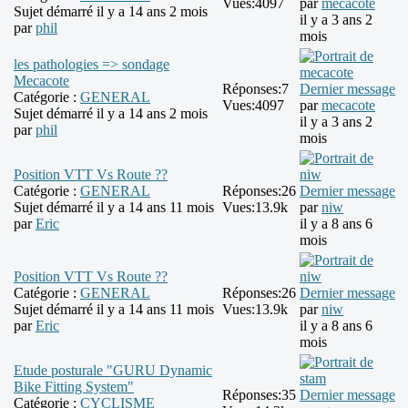
Vues:
4097
par
mecacote
Sujet démarré il y a 14 ans 2 mois
il y a 3 ans 2
par
phil
mois
les pathologies => sondage
Mecacote
Réponses:
7
Dernier message
Catégorie :
GENERAL
Vues:
4097
par
mecacote
Sujet démarré il y a 14 ans 2 mois
il y a 3 ans 2
par
phil
mois
Position VTT Vs Route ??
Catégorie :
GENERAL
Réponses:
26
Dernier message
Sujet démarré il y a 14 ans 11 mois
Vues:
13.9k
par
niw
par
Eric
il y a 8 ans 6
mois
Position VTT Vs Route ??
Catégorie :
GENERAL
Réponses:
26
Dernier message
Sujet démarré il y a 14 ans 11 mois
Vues:
13.9k
par
niw
par
Eric
il y a 8 ans 6
mois
Etude posturale "GURU Dynamic
Bike Fitting System"
Réponses:
35
Dernier message
Catégorie :
CYCLISME