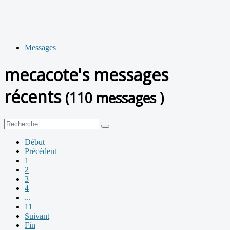
Messages
mecacote's messages
récents
(110 messages )
Début
Précédent
1
2
3
4
...
11
Suivant
Fin