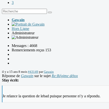
3
Gawain
Hors Ligne
Administrateur
Messages : 4668
Remerciements reçus 153
il y a 15 ans 8 mois
#43149
par
Gawain
Réponse de
Gawain
sur le sujet
Re:Régime détox
Sfay écrit:
Je relance la question de lebad puisque personne n\'y a répondu.