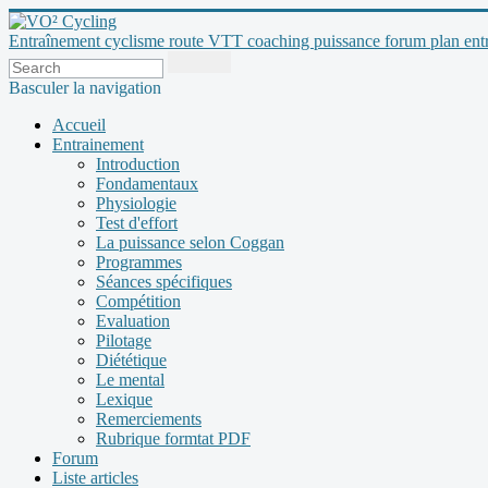
Entraînement cyclisme route VTT coaching puissance forum plan entraî
Basculer la navigation
Accueil
Entrainement
Introduction
Fondamentaux
Physiologie
Test d'effort
La puissance selon Coggan
Programmes
Séances spécifiques
Compétition
Evaluation
Pilotage
Diététique
Le mental
Lexique
Remerciements
Rubrique formtat PDF
Forum
Liste articles