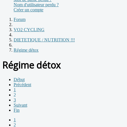
Nom d'utilisateur perdu ?
Créer un compte
Forum
VO2 CYCLING
DIETETIQUE / NUTRITION !!!
Régime détox
Régime détox
Début
Précédent
1
2
3
Suivant
Fin
1
2