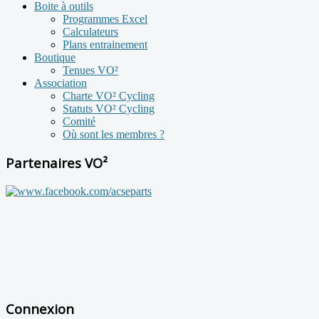
Boite à outils
Programmes Excel
Calculateurs
Plans entrainement
Boutique
Tenues VO²
Association
Charte VO² Cycling
Statuts VO² Cycling
Comité
Où sont les membres ?
Partenaires VO²
Connexion