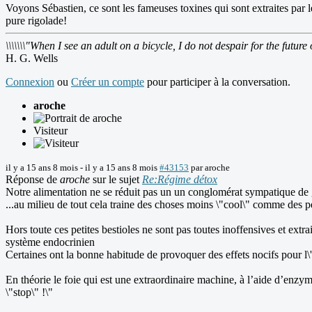
Voyons Sébastien, ce sont les fameuses toxines qui sont extraites par l
pure rigolade!
\\\\\\\"When I see an adult on a bicycle, I do not despair for the future 
H. G. Wells
Connexion
ou
Créer un compte
pour participer à la conversation.
aroche
Visiteur
il y a 15 ans 8 mois
-
il y a 15 ans 8 mois
#43153
par
aroche
Réponse de
aroche
sur le sujet
Re:Régime détox
Notre alimentation ne se réduit pas un un conglomérat sympatique de gl
...au milieu de tout cela traine des choses moins \"cool\" comme des pes
Hors toute ces petites bestioles ne sont pas toutes inoffensives et extr
système endocrinien
Certaines ont la bonne habitude de provoquer des effets nocifs pour l\
En théorie le foie qui est une extraordinaire machine, à l’aide d’enzyme
\"stop\" !\"