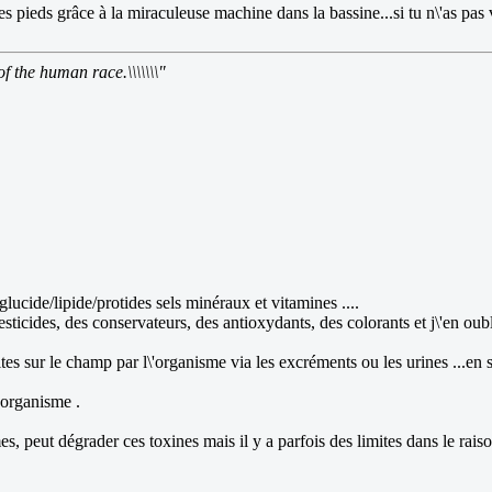
es pieds grâce à la miraculeuse machine dans la bassine...si tu n\'as pa
of the human race.\\\\\\\"
ucide/lipide/protides sels minéraux et vitamines ....
ticides, des conservateurs, des antioxydants, des colorants et j\'en oubli
aites sur le champ par l\'organisme via les excréments ou les urines ...e
'organisme .
s, peut dégrader ces toxines mais il y a parfois des limites dans le raison