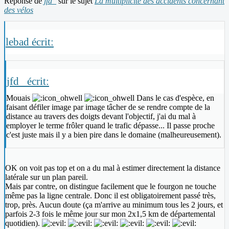
Réponse de
jfd_
sur le sujet
La multiplicité des accidents concernant
des vélos
lebad écrit:
jfd_ écrit:
Mouais
Dans le cas d'espèce, en
faisant défiler image par image tâcher de se rendre compte de la
distance au travers des doigts devant l'objectif, j'ai du mal à
employer le terme frôler quand le trafic dépasse... Il passe proche
c'est juste mais il y a bien pire dans le domaine (malheureusement).
OK on voit pas top et on a du mal à estimer directement la distance
latérale sur un plan pareil.
Mais par contre, on distingue facilement que le fourgon ne touche
même pas la ligne centrale. Donc il est obligatoirement passé très,
trop, près. Aucun doute (ça m'arrive au minimum tous les 2 jours, et
parfois 2-3 fois le même jour sur mon 2x1,5 km de départemental
quotidien).