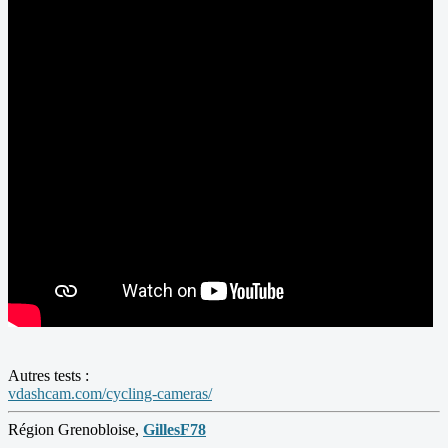
Autres tests :
vdashcam.com/cycling-cameras/
Région Grenobloise,
GillesF78