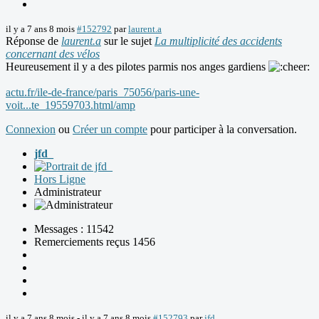
il y a 7 ans 8 mois
#152792
par
laurent.a
Réponse de
laurent.a
sur le sujet
La multiplicité des accidents
concernant des vélos
Heureusement il y a des pilotes parmis nos anges gardiens
actu.fr/ile-de-france/paris_75056/paris-une-
voit...te_19559703.html/amp
Connexion
ou
Créer un compte
pour participer à la conversation.
jfd_
Hors Ligne
Administrateur
Messages : 11542
Remerciements reçus 1456
il y a 7 ans 8 mois
-
il y a 7 ans 8 mois
#152793
par
jfd_