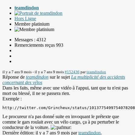
teamdindon
Hors Ligne
Membre platinium
Messages : 4312
Remerciements reçus 993
il y a 7 ans 9 mois
-
il y a 7 ans 9 mois
#152436
par
teamdindon
Réponse de
teamdindon
sur le sujet
La multiplicité des accidents
concernant des vélos
Dans les faits, même avec une vidéo à l'appui, tant que tu n'est pas
mort ou blessé, il ne se passera rien.
Exemple :
http://twitter.com/Grincheux/status/1013775499754078208
Le procureur n'a pas donné suite en invoquant le prétexte que
comme le gars roulait avec un vélo cargo, ça à pu perturber le
conducteur de la voiture.
Dernière édition: il y a 7 ans 9 mois par
teamdindon
.