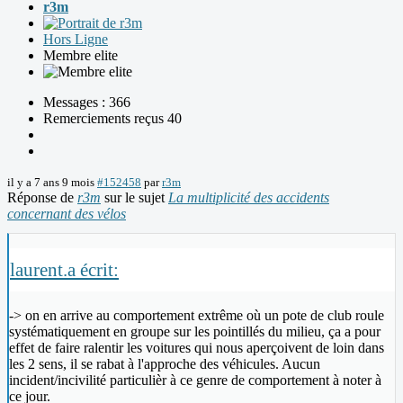
r3m
Hors Ligne
Membre elite
Messages : 366
Remerciements reçus 40
il y a 7 ans 9 mois
#152458
par
r3m
Réponse de
r3m
sur le sujet
La multiplicité des accidents
concernant des vélos
laurent.a écrit:
-> on en arrive au comportement extrême où un pote de club roule
systématiquement en groupe sur les pointillés du milieu, ça a pour
effet de faire ralentir les voitures qui nous aperçoivent de loin dans
les 2 sens, il se rabat à l'approche des véhicules. Aucun
incident/incivilité particulièr à ce genre de comportement à noter à
ce jour.