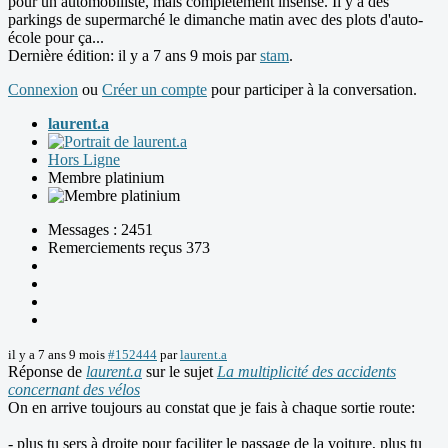
pour un automobiliste, mais complètement insensé. Il y a des
parkings de supermarché le dimanche matin avec des plots d'auto-
école pour ça...
Dernière édition: il y a 7 ans 9 mois par
stam
.
Connexion
ou
Créer un compte
pour participer à la conversation.
laurent.a
Hors Ligne
Membre platinium
Messages : 2451
Remerciements reçus 373
il y a 7 ans 9 mois
#152444
par
laurent.a
Réponse de
laurent.a
sur le sujet
La multiplicité des accidents
concernant des vélos
On en arrive toujours au constat que je fais à chaque sortie route:
- plus tu sers à droite pour faciliter le passage de la voiture, plus tu