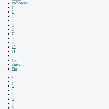
Précédent
1
2
3
4
5
6
7
8
9
10
11
...
46
Suivant
Fin
1
2
3
4
5
6
7
8