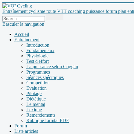
Entraînement cyclisme route VTT coaching puissance forum plan entraî
Basculer la navigation
Accueil
Entrainement
Introduction
Fondamentaux
Physiologie
Test d'effort
La puissance selon Coggan
Programmes
Séances spécifiques
Compétition
Evaluation
Pilotage
Diététique
Le mental
Lexique
Remerciements
Rubrique formtat PDF
Forum
Liste articles