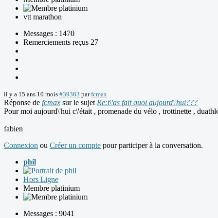
vtt marathon
Messages : 1470
Remerciements reçus 27
il y a 15 ans 10 mois
#39363
par
fcmax
Réponse de
fcmax
sur le sujet
Re:t\'as fait quoi aujourd\'hui???
Pour moi aujourd\'hui c\'était , promenade du vélo , trottinette , duathl
fabien
Connexion
ou
Créer un compte
pour participer à la conversation.
phil
Hors Ligne
Membre platinium
Messages : 9041