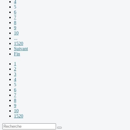
4
5
6
7
8
9
10
...
1520
Suivant
Fin
1
2
3
4
5
6
7
8
9
10
1520