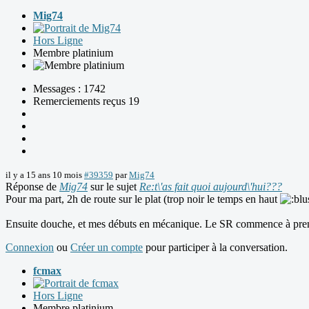
Mig74
Hors Ligne
Membre platinium
Messages : 1742
Remerciements reçus 19
il y a 15 ans 10 mois
#39359
par
Mig74
Réponse de
Mig74
sur le sujet
Re:t\'as fait quoi aujourd\'hui???
Pour ma part, 2h de route sur le plat (trop noir le temps en haut
Ensuite douche, et mes débuts en mécanique. Le SR commence à prendre f
Connexion
ou
Créer un compte
pour participer à la conversation.
fcmax
Hors Ligne
Membre platinium