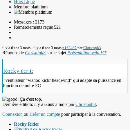
Hors Ligne
Membre platinium
Messages : 2173
Remerciements reçus 521
il y a 6 ans 3 mois
-
il y a 6 ans 3 mois
#162487
par
Christoph3
Réponse de
Christoph3
sur le sujet
Présentation vélo HT
Rocky écrit:
- ventilateur "wahoo kickr headwind" qui adapte sa puissance en
fonction de notre FC
Ça c'est top.
Dernière édition: il y a 6 ans 3 mois par
Christoph3
.
Connexion
ou
Créer un compte
pour participer à la conversation.
Rocky Rider