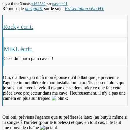
il y a 6 ans 3 mois
#162539
par
pasqup01
Réponse de
pasqup01
sur le sujet
Présentation vélo HT
Rocky écrit:
MiKL écrit:
C'est du "porn pain cave" !
Oui, d'ailleurs j'ai dit à mon épouse qu'il fallait que je prévienne
l'agence immobilière de mon installation...car s'ils passent alors que
je suis parti avec le vélo il risque de se demander ce que fait cette
pièce avec projecteur dans ma cave. Heureusement, il n'y a pas une
caméra en plus sur trépied
Oui oui, préviens l'agence que tu préfères le latex (au butyl) même si
tu songes à l'arrêter (pour le tubeless) et que, en tout cas, il te faut
une nouvelle chaîne