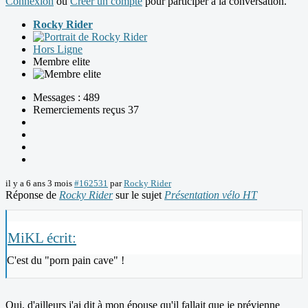
Connexion
ou
Créer un compte
pour participer à la conversation.
Rocky Rider
Hors Ligne
Membre elite
Messages : 489
Remerciements reçus 37
il y a 6 ans 3 mois
#162531
par
Rocky Rider
Réponse de
Rocky Rider
sur le sujet
Présentation vélo HT
MiKL écrit:
C'est du "porn pain cave" !
Oui, d'ailleurs j'ai dit à mon épouse qu'il fallait que je prévienne