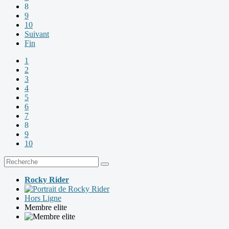
8
9
10
Suivant
Fin
1
2
3
4
5
6
7
8
9
10
Rocky Rider
Hors Ligne
Membre elite