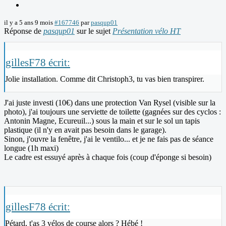
il y a 5 ans 9 mois
#167746
par
pasqup01
Réponse de
pasqup01
sur le sujet
Présentation vélo HT
gillesF78 écrit:
Jolie installation. Comme dit Christoph3, tu vas bien transpirer.
J'ai juste investi (10€) dans une protection Van Rysel (visible sur la
photo), j'ai toujours une serviette de toilette (gagnées sur des cyclos :
Antonin Magne, Ecureuil...) sous la main et sur le sol un tapis
plastique (il n'y en avait pas besoin dans le garage).
Sinon, j'ouvre la fenêtre, j'ai le ventilo... et je ne fais pas de séance
longue (1h maxi)
Le cadre est essuyé après à chaque fois (coup d'éponge si besoin)
gillesF78 écrit:
Pétard, t'as 3 vélos de course alors ? Hébé !