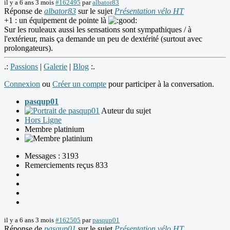
il y a 6 ans 3 mois
#162495
par
albator83
Réponse de
albator83
sur le sujet
Présentation vélo HT
+1 : un équipement de pointe là
Sur les rouleaux aussi les sensations sont sympathiques / à
l'extérieur, mais ça demande un peu de dextérité (surtout avec
prolongateurs).
.:
Passions
|
Galerie
|
Blog
:.
Connexion
ou
Créer un compte
pour participer à la conversation.
pasqup01
Auteur du sujet
Hors Ligne
Membre platinium
Messages : 3193
Remerciements reçus 833
il y a 6 ans 3 mois
#162505
par
pasqup01
Réponse de
pasqup01
sur le sujet
Présentation vélo HT