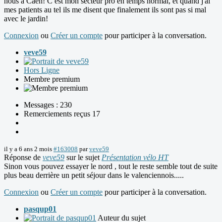
nous à Caen! C est mon secteur pro en temps normal, et quand j'ai
mes patients au tel ils me disent que finalement ils sont pas si mal
avec le jardin!
Connexion
ou
Créer un compte
pour participer à la conversation.
veve59
Hors Ligne
Membre premium
Messages : 230
Remerciements reçus 17
il y a 6 ans 2 mois
#163008
par
veve59
Réponse de
veve59
sur le sujet
Présentation vélo HT
Sinon vous pouvez essayer le nord , tout le reste semble tout de suite
plus beau derrière un petit séjour dans le valenciennois.....
Connexion
ou
Créer un compte
pour participer à la conversation.
pasqup01
Auteur du sujet