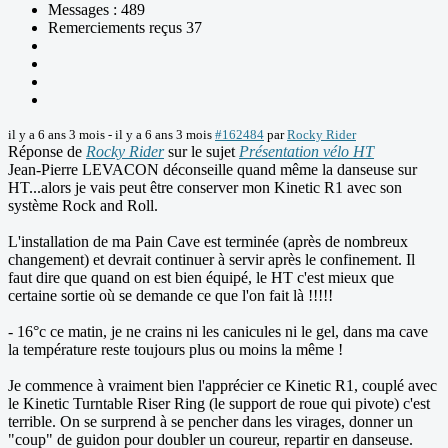
Messages : 489
Remerciements reçus 37
il y a 6 ans 3 mois
-
il y a 6 ans 3 mois
#162484
par
Rocky Rider
Réponse de
Rocky Rider
sur le sujet
Présentation vélo HT
Jean-Pierre LEVACON déconseille quand même la danseuse sur
HT...alors je vais peut être conserver mon Kinetic R1 avec son
système Rock and Roll.
L'installation de ma Pain Cave est terminée (après de nombreux
changement) et devrait continuer à servir après le confinement. Il
faut dire que quand on est bien équipé, le HT c'est mieux que
certaine sortie où se demande ce que l'on fait là !!!!!
- 16°c ce matin, je ne crains ni les canicules ni le gel, dans ma cave
la température reste toujours plus ou moins la même !
Je commence à vraiment bien l'apprécier ce Kinetic R1, couplé avec
le Kinetic Turntable Riser Ring (le support de roue qui pivote) c'est
terrible. On se surprend à se pencher dans les virages, donner un
"coup" de guidon pour doubler un coureur, repartir en danseuse.