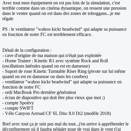
Avec tout mon équipement on est pas loin de la simulation, c'est
terrible comme dans un cinéma dynamique, on ressent une pression
dans le ventre quand on est dans des zones de toboggans...je me
régale
PS : le ventilateur "wahoo kickr headwind" qui adapte sa puissance
en fonction de notre FC est terriblement efficace.
Détail de la configuration :
- cave d'origine de ma maison qui n'était pas exploitée
- Home Trainer : Kinetic R1 avec système Rock and Roll
(oscillations latérales quand on est en danseuse)
- Suport de roue Kinetic Turntable Riser Ring (pivote sur lui même
quand on est en danseuse ou dans les courbes)
- ventilateur "wahoo kickr headwind" qui adapte sa puissance en
fonction de notre FC
- ordi MacBook Pro dernière génération
- écran de diapositive qui doit être plus vieux que moi ;)
- compte Spotivy
- compte SWIFT
- Vélo Canyon Aeroad CF SL Disc 8.0 Di2 (modèle 2018)
Bref avec tout ça je suis pas mal du tout...j'en arrive à appréhender le
déconfinement où il faudra pédaler pour de vrai dans le vent (j'ai