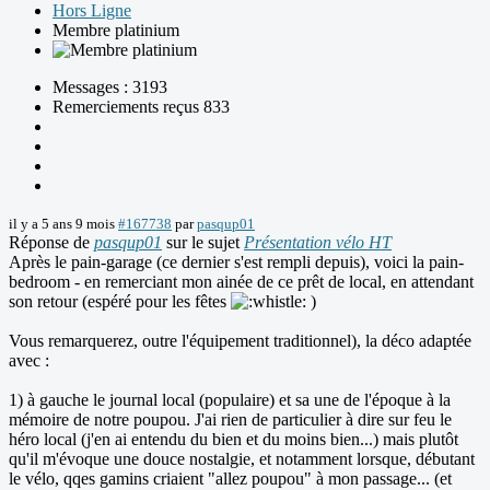
Hors Ligne
Membre platinium
Messages : 3193
Remerciements reçus 833
il y a 5 ans 9 mois
#167738
par
pasqup01
Réponse de
pasqup01
sur le sujet
Présentation vélo HT
Après le pain-garage (ce dernier s'est rempli depuis), voici la pain-
bedroom - en remerciant mon ainée de ce prêt de local, en attendant
son retour (espéré pour les fêtes
)
Vous remarquerez, outre l'équipement traditionnel), la déco adaptée
avec :
1) à gauche le journal local (populaire) et sa une de l'époque à la
mémoire de notre poupou. J'ai rien de particulier à dire sur feu le
héro local (j'en ai entendu du bien et du moins bien...) mais plutôt
qu'il m'évoque une douce nostalgie, et notamment lorsque, débutant
le vélo, qqes gamins criaient "allez poupou" à mon passage... (et