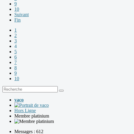
9
10
Suivant
Fin
1
2
3
4
5
6
7
8
9
10
vaco
Hors Ligne
Membre platinium
Messages : 612