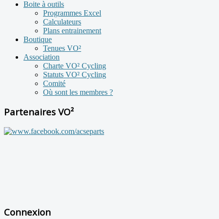
Boite à outils
Programmes Excel
Calculateurs
Plans entrainement
Boutique
Tenues VO²
Association
Charte VO² Cycling
Statuts VO² Cycling
Comité
Où sont les membres ?
Partenaires VO²
Connexion