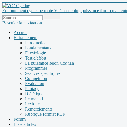
Entraînement cyclisme route VTT coaching puissance forum plan entraî
Basculer la navigation
Accueil
Entrainement
Introduction
Fondamentaux
Physiologie
Test d'effort
La puissance selon Coggan
Programmes
Séances spécifiques
Compétition
Evaluation
Pilotage
Diététique
Le mental
Lexique
Remerciements
Rubrique formtat PDF
Forum
Liste articles