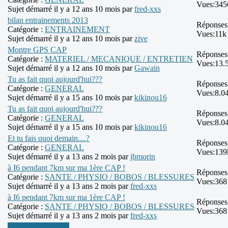
Vues:
345
Sujet démarré il y a 12 ans 10 mois par
fred-xxs
bilan entrainements 2013
Réponses
Catégorie :
ENTRAINEMENT
Vues:
11k
Sujet démarré il y a 12 ans 10 mois par
zive
Montre GPS CAP
Réponses
Catégorie :
MATERIEL / MECANIQUE / ENTRETIEN
Vues:
13.
Sujet démarré il y a 12 ans 10 mois par
Gawain
Tu as fait quoi aujourd'hui???
Réponses
Catégorie :
GENERAL
Vues:
8.0
Sujet démarré il y a 15 ans 10 mois par
kikinou16
Tu as fait quoi aujourd'hui???
Réponses
Catégorie :
GENERAL
Vues:
8.0
Sujet démarré il y a 15 ans 10 mois par
kikinou16
Et tu fais quoi demain....?
Réponses
Catégorie :
GENERAL
Vues:
139
Sujet démarré il y a 13 ans 2 mois par
jbmorin
à I6 pendant 7km sur ma 1ère CAP !
Réponses
Catégorie :
SANTE / PHYSIO / BOBOS / BLESSURES
Vues:
368
Sujet démarré il y a 13 ans 2 mois par
fred-xxs
à I6 pendant 7km sur ma 1ère CAP !
Réponses
Catégorie :
SANTE / PHYSIO / BOBOS / BLESSURES
Vues:
368
Sujet démarré il y a 13 ans 2 mois par
fred-xxs
Plus d'informations