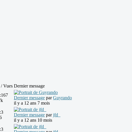
 / Vues
Dernier message
:
167
Dernier message
par
Guyrando
7k
il y a 12 ans 7 mois
:
3
Dernier message
par
jfd_
6
il y a 12 ans 10 mois
:
3
Dernier message
par
jfd_