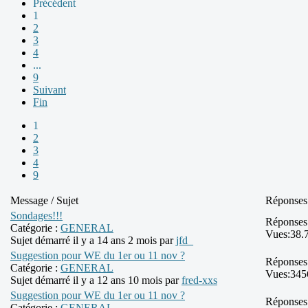
Précédent
1
2
3
4
...
9
Suivant
Fin
1
2
3
4
9
Message / Sujet
Réponses
Sondages!!!
Réponses
Catégorie :
GENERAL
Vues:
38.
Sujet démarré il y a 14 ans 2 mois par
jfd_
Suggestion pour WE du 1er ou 11 nov ?
Réponses
Catégorie :
GENERAL
Vues:
345
Sujet démarré il y a 12 ans 10 mois par
fred-xxs
Suggestion pour WE du 1er ou 11 nov ?
Réponses
Catégorie :
GENERAL