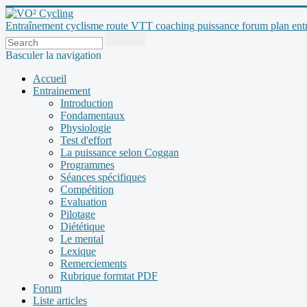
Entraînement cyclisme route VTT coaching puissance forum plan entraî
Basculer la navigation
Accueil
Entrainement
Introduction
Fondamentaux
Physiologie
Test d'effort
La puissance selon Coggan
Programmes
Séances spécifiques
Compétition
Evaluation
Pilotage
Diététique
Le mental
Lexique
Remerciements
Rubrique formtat PDF
Forum
Liste articles