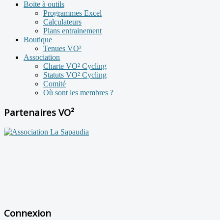
Boite à outils
Programmes Excel
Calculateurs
Plans entrainement
Boutique
Tenues VO²
Association
Charte VO² Cycling
Statuts VO² Cycling
Comité
Où sont les membres ?
Partenaires VO²
Connexion