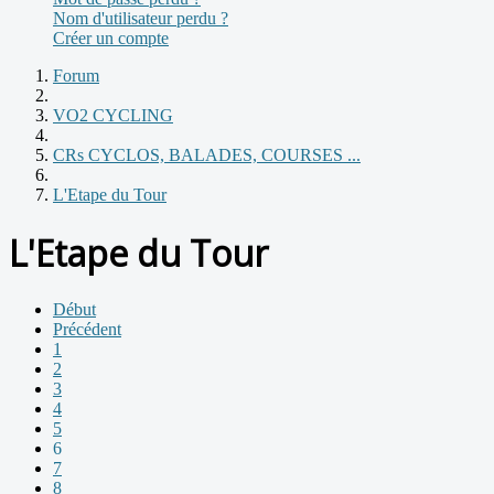
Nom d'utilisateur perdu ?
Créer un compte
Forum
VO2 CYCLING
CRs CYCLOS, BALADES, COURSES ...
L'Etape du Tour
L'Etape du Tour
Début
Précédent
1
2
3
4
5
6
7
8