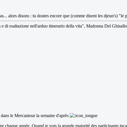
pas... alors disons : tu doutes encore que (comme disent les djeun's) "le 
a e di esaltazione nell'arduo itinerario della vita", Madonna Del Ghisallo
s dans le Mercantour la semaine d'après
ire chaque année. Quand je vois la grande majorité des participants inca