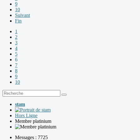
9
10
Suivant
Fin
1
2
3
4
5
6
7
8
9
10
stam
Hors Ligne
Membre platinium
Messages : 7725