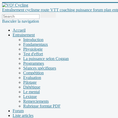
Entraînement cyclisme route VTT coaching puissance forum plan entraî
Basculer la navigation
Accueil
Entrainement
Introduction
Fondamentaux
Physiologie
Test d'effort
La puissance selon Coggan
Programmes
Séances spécifiques
Compétition
Evaluation
Pilotage
Diététique
Le mental
Lexique
Remerciements
Rubrique formtat PDF
Forum
Liste articles