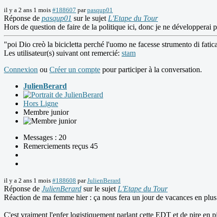
il y a 2 ans 1 mois
#188607
par
pasqup01
Réponse de
pasqup01
sur le sujet
L'Etape du Tour
Hors de question de faire de la politique ici, donc je ne développerai 
"poi Dio creò la bicicletta perché l'uomo ne facesse strumento di fatic
Les utilisateur(s) suivant ont remercié:
stam
Connexion
ou
Créer un compte
pour participer à la conversation.
JulienBerard
Hors Ligne
Membre junior
Messages : 20
Remerciements reçus 45
il y a 2 ans 1 mois
#188608
par
JulienBerard
Réponse de
JulienBerard
sur le sujet
L'Etape du Tour
Réaction de ma femme hier : ça nous fera un jour de vacances en plu
C'est vraiment l'enfer logistiquement parlant cette EDT et de pire en p