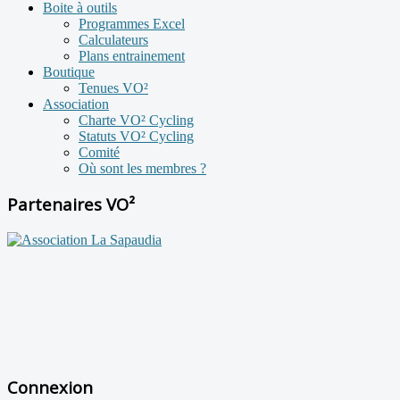
Boite à outils
Programmes Excel
Calculateurs
Plans entrainement
Boutique
Tenues VO²
Association
Charte VO² Cycling
Statuts VO² Cycling
Comité
Où sont les membres ?
Partenaires VO²
Connexion