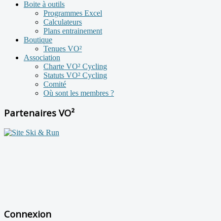
Boite à outils
Programmes Excel
Calculateurs
Plans entrainement
Boutique
Tenues VO²
Association
Charte VO² Cycling
Statuts VO² Cycling
Comité
Où sont les membres ?
Partenaires VO²
Connexion