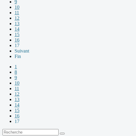
9
10
11
12
13
14
15
16
17
Suivant
Fin
1
8
9
10
11
12
13
14
15
16
17