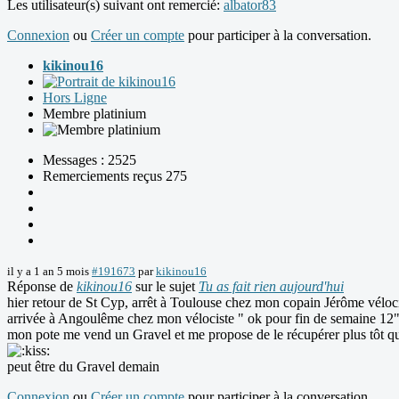
Les utilisateur(s) suivant ont remercié:
albator83
Connexion
ou
Créer un compte
pour participer à la conversation.
kikinou16
Hors Ligne
Membre platinium
Messages : 2525
Remerciements reçus 275
il y a 1 an 5 mois
#191673
par
kikinou16
Réponse de
kikinou16
sur le sujet
Tu as fait rien aujourd'hui
hier retour de St Cyp, arrêt à Toulouse chez mon copain Jérôme vélocis
arrivée à Angoulême chez mon vélociste " ok pour fin de semaine 12
mon pote me vend un Gravel et me propose de le récupérer plus tôt que
peut être du Gravel demain
Connexion
ou
Créer un compte
pour participer à la conversation.