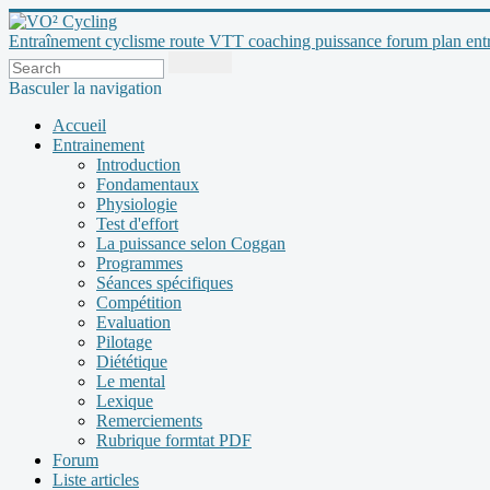
Entraînement cyclisme route VTT coaching puissance forum plan entraî
Basculer la navigation
Accueil
Entrainement
Introduction
Fondamentaux
Physiologie
Test d'effort
La puissance selon Coggan
Programmes
Séances spécifiques
Compétition
Evaluation
Pilotage
Diététique
Le mental
Lexique
Remerciements
Rubrique formtat PDF
Forum
Liste articles