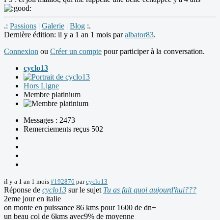
.:
Passions
|
Galerie
|
Blog
:.
Dernière édition: il y a 1 an 1 mois par
albator83
.
Connexion
ou
Créer un compte
pour participer à la conversation.
cyclo13
Hors Ligne
Membre platinium
Messages : 2473
Remerciements reçus 502
il y a 1 an 1 mois
#192876
par
cyclo13
Réponse de
cyclo13
sur le sujet
Tu as fait quoi aujourd'hui???
2eme jour en italie
on monte en puissance 86 kms pour 1600 de dn+
un beau col de 6kms avec9% de moyenne