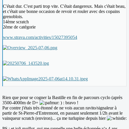
C'était dur. C'est parti trop vite. C'était dangereux. Mais c'était beau,
et c'était une bonne occasion de revoir et rouler avec des copains
grenoblois.
14ème scratch
2ème de catégorie
www.strava.com/activities/15027395054
Rien que pour se cogner la Bastille en fin de parcours cyclo (après
3500-4000m de D+
) : bravo !
Par contre j'étais très étonné de ne vois aucun ravito/signaleur à
partir de St-Pierre-d'Entremont, en passant seulement 1/2h avant le
vainqueur scratch (environ)... ça me turlupine depuis hier
PS : et joli maillot, qui me rappelle une belle échappée y'a 4 ans