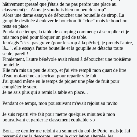
hâtivement (pressé que j'étais de ne pas perdre une place au
classement) : "Alors je voudrais bien un peu de sirop".
Alors une dame essaya de déboucher une bouteille de sirop. La
goupille destinée à enlever le bouchon fit "cloc" mais le bouchon
resta en place.
Pendant ce temps, la table de camping commença à se replier et je
mis mon pied pour bloquer un pied de table.
Je réagis "c'est pas grave (pour le sirop à la pêche), je prends l'autre,
là...". elle essaya l'autre bouteille et la goupille se détacha toute
seule, pareil !
Finalement, l'autre bénévole avait réussi à déboucher une troisième
bouteille.
Elle m'a mis un peu de sirop, et j'ai vite rempli mon quart de litre
d'eau moi-même au jerrican pour repartir vite fait.
J'ai quand même eu le temps de piquer une pâte de fruit pour
compléter le sucre.
Je ne sais plus qui a remis la table en place...
Pendant ce temps, mon poursuivant m'avait rejoint au ravito.
Je suis reparti vite fait pour mettre quelques minutes à mon
poursuivant et garder le classement équitable :-p
Bon... ce dernier me rejoint au sommet du col de Porte, mais je l'ai
ressemé dans la descente : entre la circulation alternée, les