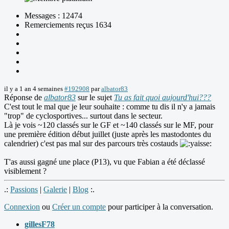
Messages : 12474
Remerciements reçus 1634
il y a 1 an 4 semaines
#192908
par
albator83
Réponse de
albator83
sur le sujet
Tu as fait quoi aujourd'hui???
C'est tout le mal que je leur souhaite : comme tu dis il n'y a jamais
"trop" de cyclosportives... surtout dans le secteur.
Là je vois ~120 classés sur le GF et ~140 classés sur le MF, pour
une première édition début juillet (juste après les mastodontes du
calendrier) c'est pas mal sur des parcours très costauds
T'as aussi gagné une place (P13), vu que Fabian a été déclassé
visiblement ?
.:
Passions
|
Galerie
|
Blog
:.
Connexion
ou
Créer un compte
pour participer à la conversation.
gillesF78