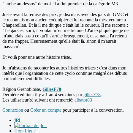
"jambe au dessus" de moi. Il a fini premier de la catégorie M3...
Juste avant la remise des prix, je discutais avec des gars du GMC et
je reconnais mon ancien coéquipier et lui raconte la mésaventure à
Chapareillan. Et là il me dit que c'était lui le coureur. Il me raconte :
"Le gars est sorti, il voulait m'en mettre une ! J'ai expliqué que je ne
m'attendais pas à ce qu'il s'arrête brusquement, et sa nana l'a retenu
de me frapper. Heureusement qu'elle était là, sinon il m'aurait
massacré."
Et voilà pour une autre histoire triste...
Je m'abstiens de raconter les autres histoires tristes : c'est dans mon
intérêt que l'organisation de cette cyclo continue malgré des débuts
particulièrement difficiles.
Région Grenobloise,
GillesF78
Dernière édition: il y a 1 an 4 semaines par
gillesF78
.
Les utilisateur(s) suivant ont remercié:
albator83
Connexion
ou
Créer un compte
pour participer à la conversation.
jfd_
Hors Ligne