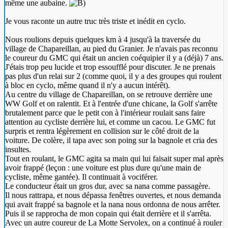
même une aubaine.
Je vous raconte un autre truc très triste et inédit en cyclo.
Nous roulions depuis quelques km à 4 jusqu'à la traversée du
village de Chapareillan, au pied du Granier. Je n'avais pas reconnu
le coureur du GMC qui était un ancien coéquipier il y a (déjà) 7 ans.
J'étais trop peu lucide et trop essoufflé pour discuter. Je ne prenais
pas plus d'un relai sur 2 (comme quoi, il y a des groupes qui roulent
à bloc en cyclo, même quand il n'y a aucun intérêt).
Au centre du village de Chapareillan, on se retrouve derrière une
WW Golf et on ralentit. Et à l'entrée d'une chicane, la Golf s'arrête
brutalement parce que le petit con à l'intérieur roulait sans faire
attention au cycliste derrière lui, et comme un cacou. Le GMC fut
surpris et rentra légèrement en collision sur le côté droit de la
voiture. De colère, il tapa avec son poing sur la bagnole et cria des
insultes.
Tout en roulant, le GMC agita sa main qui lui faisait super mal après
avoir frappé (leçon : une voiture est plus dure qu'une main de
cycliste, même gantée). Il continuait à vociférer.
Le conducteur était un gros dur, avec sa nana comme passagère.
Il nous rattrapa, et nous dépassa fenêtres ouvertes, et nous demanda
qui avait frappé sa bagnole et la nana nous ordonna de nous arrêter.
Puis il se rapprocha de mon copain qui était derrière et il s'arrêta.
Avec un autre coureur de La Motte Servolex, on a continué à rouler