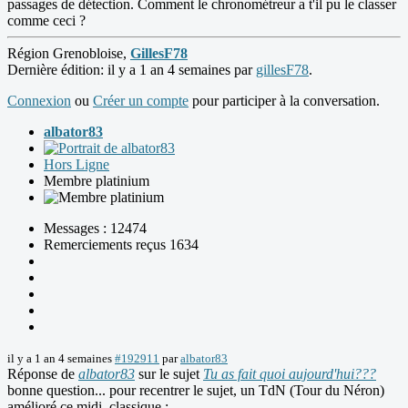
passages de détection. Comment le chronométreur a t'il pu le classer
comme ceci ?
Région Grenobloise,
GillesF78
Dernière édition: il y a 1 an 4 semaines par
gillesF78
.
Connexion
ou
Créer un compte
pour participer à la conversation.
albator83
Hors Ligne
Membre platinium
Messages : 12474
Remerciements reçus 1634
il y a 1 an 4 semaines
#192911
par
albator83
Réponse de
albator83
sur le sujet
Tu as fait quoi aujourd'hui???
bonne question... pour recentrer le sujet, un TdN (Tour du Néron)
amélioré ce midi, classique :