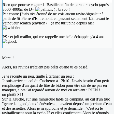
Rien que pour se cogner la Bastille en fin de parcours cyclo (après
3500-4000m de D+
) : bravo !
Par contre j'étais très étonné de ne vois aucun ravito/signaleur à
partir de St-Pierre-d'Entremont, en passant seulement 1/2h avant le
vainqueur scratch (environ)... ça me turlupine depuis hier
PS : et joli maillot, qui me rappelle une belle échappée y'a 4 ans
Merci !
Alors, les ravitos n'étaient pas prêts quand tu es passé.
Je te raconte un peu, quitte à tartiner un peu :
Je suis arrivé au col du Cucheron à 12h10. J'avais besoin d'un petit
remplissage d'un quart de litre de bidon pour être sûr de ne pas en
manquer, alors j'ai regardé autour de moi en arrivant : RIEN !
ou plutôt SI !
Sur la gauche, sur une minuscule table de camping, au cul d'un truc
"genre kangoo",deux bénévoles qui avaient déposé un jerrican d'eau
et des assiettes. Alors je m'approche et je demande : "c'est ici le
ravitaillement pour la cyclo ?" et elles confirment. Alors je réponds