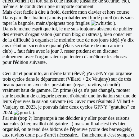
effectivement en tort dans cette histoire (distance de sécurité, etc),
même si le conducteur pile n'importe comment.
Mais c'est facile à dire à froid, derrière mon clavier et hors course.
Dans pareille situation j'aurais probablement hurlé pareil (mais sans
taper la bagnole, mains/poignets trop fragiles
).
Dans le même esprit que toi, je me suis toujours abstenu de publier
des erreurs d'organisation (sur mon blog ou strava), bien conscient
de la difficulté à organiser le moindre truc de nos jours (déjà y'a dix
ans c'était un sacerdoce quand j'étais secrétaire de mon ancien
club)... faut faire avec le jour J, rester prudent et en discuter
calmement avec l'organisateur qui tentera d'améliorer les choses
pour l'édition suivante.
Ceci dit et pour info, au même tarif (élevé) y'a GFNY qui organise
trois cyclos dans le département (Villard + 2x Vaujany) sur de très
beaux parcours avec des prestations (repas, ravitos, sécurité)
vraiment haut de gamme. En prime (si ça n'a pas changé), monter
sur le podium de catégorie permet d'obtenir une invitation sur une de
leurs épreuves la saison suivante (ex : avec mes résultats à Villard +
Vaujany en 2023, je pouvais faire deux cyclos GFNY "gratuites" en
2024
).
J'ai mis (trop ?) longtemps à me décider à y aller pour des raisons
bancales (cher, maillot obligatoire...) mais au final c'est très bien
organisé, on te tend des bidons de l'épreuve (voire des barres/gels)
aux ravitos donc pas d'arrêt nécessaire... franchement c'est sympa et