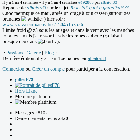
il y a 1 an 4 semaines
-
il y a 1 an 4 semaines
#192886
par
albator83
Réponse de
albator83
sur le sujet
Tu as fait quoi aujourd'hui???
Choc thermique ce midi, après un orage à tout casser (surtout des
branches
) hier soir :
www.strava.com/activities/15045153526
Limite froid @ z3 sous les nuages et dans le vent avec les manches
longues... mais j'ai ressorti les belles roues carbone (ça faisait
presque deux ans
).
.:
Passions
|
Galerie
|
Blog
:.
Dernière édition: il y a 1 an 4 semaines par
albator83
.
Connexion
ou
Créer un compte
pour participer à la conversation.
gillesF78
Hors Ligne
Membre platinium
Messages : 8102
Remerciements reçus 2420