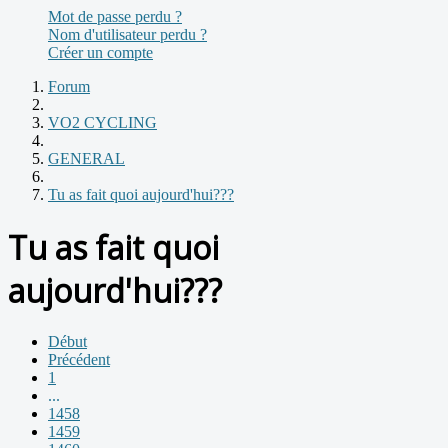
Mot de passe perdu ?
Nom d'utilisateur perdu ?
Créer un compte
Forum
VO2 CYCLING
GENERAL
Tu as fait quoi aujourd'hui???
Tu as fait quoi
aujourd'hui???
Début
Précédent
1
...
1458
1459