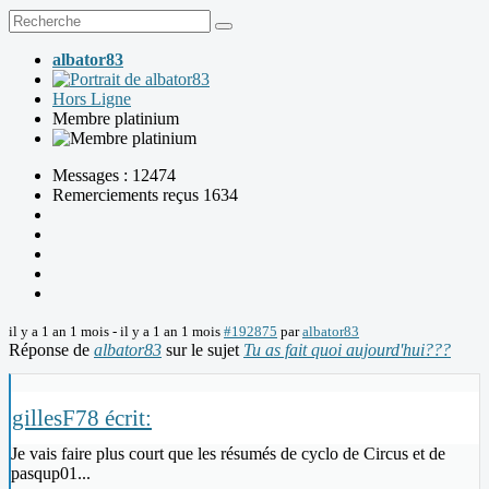
albator83
Hors Ligne
Membre platinium
Messages : 12474
Remerciements reçus 1634
il y a 1 an 1 mois
-
il y a 1 an 1 mois
#192875
par
albator83
Réponse de
albator83
sur le sujet
Tu as fait quoi aujourd'hui???
gillesF78 écrit:
Je vais faire plus court que les résumés de cyclo de Circus et de
pasqup01...