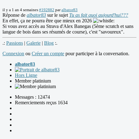
il y a 1 an 4 semaines
#192882
par
albator83
Réponse de
albator83
sur le sujet
Tu as fait quoi aujourd'hui???
En effet, ça ne pourra être que mieux en 2026
Si vous avez accès au Strava d'Alex Banegas (5ème scratch et sans
langue de bois dans ses résumés de course), c'est "savoureux".
.:
Passions
|
Galerie
|
Blog
:.
Connexion
ou
Créer un compte
pour participer à la conversation.
albator83
Hors Ligne
Membre platinium
Messages : 12474
Remerciements reçus 1634