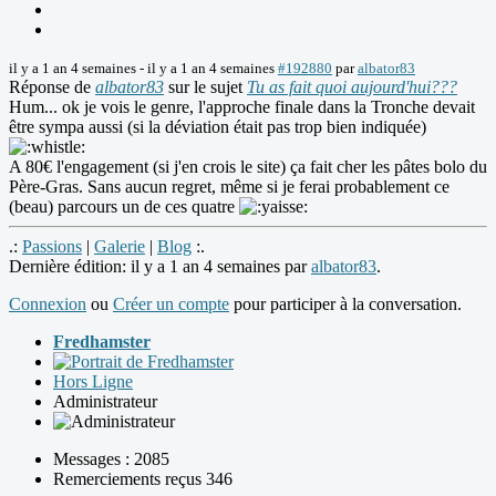
il y a 1 an 4 semaines
-
il y a 1 an 4 semaines
#192880
par
albator83
Réponse de
albator83
sur le sujet
Tu as fait quoi aujourd'hui???
Hum... ok je vois le genre, l'approche finale dans la Tronche devait
être sympa aussi (si la déviation était pas trop bien indiquée)
A 80€ l'engagement (si j'en crois le site) ça fait cher les pâtes bolo du
Père-Gras. Sans aucun regret, même si je ferai probablement ce
(beau) parcours un de ces quatre
.:
Passions
|
Galerie
|
Blog
:.
Dernière édition: il y a 1 an 4 semaines par
albator83
.
Connexion
ou
Créer un compte
pour participer à la conversation.
Fredhamster
Hors Ligne
Administrateur
Messages : 2085
Remerciements reçus 346