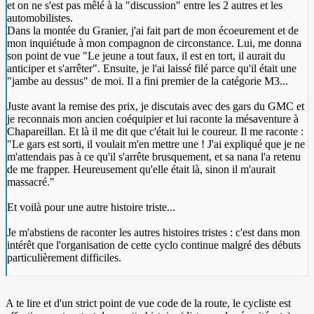
et on ne s'est pas mêlé à la "discussion" entre les 2 autres et les
automobilistes.
Dans la montée du Granier, j'ai fait part de mon écoeurement et de
mon inquiétude à mon compagnon de circonstance. Lui, me donna
son point de vue "Le jeune a tout faux, il est en tort, il aurait du
anticiper et s'arrêter". Ensuite, je l'ai laissé filé parce qu'il était une
"jambe au dessus" de moi. Il a fini premier de la catégorie M3...
Juste avant la remise des prix, je discutais avec des gars du GMC et
je reconnais mon ancien coéquipier et lui raconte la mésaventure à
Chapareillan. Et là il me dit que c'était lui le coureur. Il me raconte :
"Le gars est sorti, il voulait m'en mettre une ! J'ai expliqué que je ne
m'attendais pas à ce qu'il s'arrête brusquement, et sa nana l'a retenu
de me frapper. Heureusement qu'elle était là, sinon il m'aurait
massacré."
Et voilà pour une autre histoire triste...
Je m'abstiens de raconter les autres histoires tristes : c'est dans mon
intérêt que l'organisation de cette cyclo continue malgré des débuts
particulièrement difficiles.
A te lire et d'un strict point de vue code de la route, le cycliste est