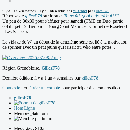
il y a 1 an 4 semaines
-
il y a 1 an 4 semaines
#192889
par
gillesF78
Réponse de
gillesF78
sur le sujet
Tu as fait quoi aujourd'hui???
Un peu de 30x30 pour s'affuter pour samedi (TMB en Duo, partie
col du petit St Bernard - Bourg Saint Maurice - Cormet de Roselend
- Les Saisies).
Le vidage de W' au début de la deuxième série est lié à la motivation
de sprinter avec un petit jeune qui faisait du vélo entre potes...
Région Grenobloise,
GillesF78
Dernière édition: il y a 1 an 4 semaines par
gillesF78
.
Connexion
ou
Créer un compte
pour participer à la conversation.
gillesF78
Hors Ligne
Membre platinium
Messages : 8102