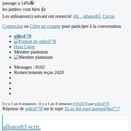
passage a 14%🤪
les jambes vont bien 👍
Les utilisateur(s) suivant ont remercié:
jfd_
,
albator83
,
Circus
Connexion
ou
Créer un compte
pour participer à la conversation.
gillesF78
Hors Ligne
Membre platinium
Messages : 8102
Remerciements reçus 2420
il y a 1 an 4 semaines
-
il y a 1 an 4 semaines
#192878
par
gillesF78
Réponse de
gillesF78
sur le sujet
Tu as fait quoi aujourd'hui???
albator83 écrit: