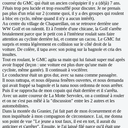
coureur du GMC qui était un ancien coéquipier il y a (déjà) 7 ans.
J'étais trop peu lucide et trop essoufflé pour discuter. Je ne prenais
pas plus d'un relai sur 2 (comme quoi, il y a des groupes qui roulent
à bloc en cyclo, même quand il n'y a aucun intérêt).
Au centre du village de Chapareillan, on se retrouve derrière une
WW Golf et on ralentit. Et à l'entrée d'une chicane, la Golf s'arrête
brutalement parce que le petit con à l'intérieur roulait sans faire
attention au cycliste derrière lui, et comme un cacou. Le GMC fut
surpris et rentra légèrement en collision sur le côté droit de la
voiture. De colère, il tapa avec son poing sur la bagnole et cria des
insultes.
Tout en roulant, le GMC agita sa main qui lui faisait super mal après
avoir frappé (leçon : une voiture est plus dure qu'une main de
cycliste, même gantée). Il continuait à vociférer.
Le conducteur était un gros dur, avec sa nana comme passagère.
Il nous rattrapa, et nous dépassa fenêtres ouvertes, et nous demanda
qui avait frappé sa bagnole et la nana nous ordonna de nous arrêter.
Puis il se rapprocha de mon copain qui était derrière et il s'arrêta.
Avec un autre coureur de La Motte Servolex, on a continué à rouler
et on ne s'est pas mêlé à la "discussion" entre les 2 autres et les
automobilistes.
Dans la montée du Granier, j'ai fait part de mon écoeurement et de
mon inquiétude à mon compagnon de circonstance. Lui, me donna
son point de vue "Le jeune a tout faux, il est en tort, il aurait du
anticiper et s'arrêter". Ensuite, je l'ai laissé filé parce qu'il était une