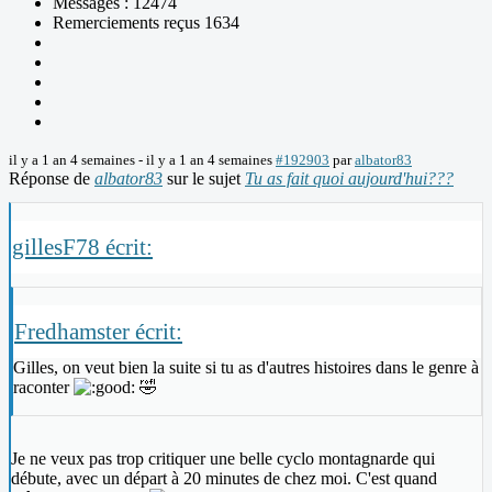
Messages : 12474
Remerciements reçus 1634
il y a 1 an 4 semaines
-
il y a 1 an 4 semaines
#192903
par
albator83
Réponse de
albator83
sur le sujet
Tu as fait quoi aujourd'hui???
gillesF78 écrit:
Fredhamster écrit:
Gilles, on veut bien la suite si tu as d'autres histoires dans le genre à
raconter
🤣️
Je ne veux pas trop critiquer une belle cyclo montagnarde qui
débute, avec un départ à 20 minutes de chez moi. C'est quand