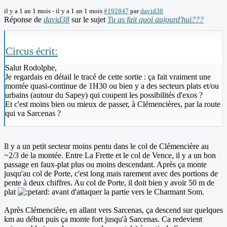
il y a 1 an 1 mois
-
il y a 1 an 1 mois
#192847
par
david38
Réponse de
david38
sur le sujet
Tu as fait quoi aujourd'hui???
Circus écrit:
Salut Rodolphe,
Je regardais en détail le tracé de cette sortie : ça fait vraiment une
montée quasi-continue de 1H30 ou bien y a des secteurs plats et/ou
urbains (autour du Sapey) qui coupent les possibilités d'exos ?
Et c'est moins bien ou mieux de passer, à Clémencières, par la route
qui va Sarcenas ?
Il y a un petit secteur moins pentu dans le col de Clémencière au
~2/3 de la montée. Entre La Frette et le col de Vence, il y a un bon
passage en faux-plat plus ou moins descendant. Après ça monte
jusqu'au col de Porte, c'est long mais rarement avec des portions de
pente à deux chiffres. Au col de Porte, il doit bien y avoir 50 m de
plat
avant d'attaquer la partie vers le Charmant Som.
Après Clémencière, en allant vers Sarcenas, ça descend sur quelques
km au début puis ça monte fort jusqu'à Sarcenas. Ca redevient