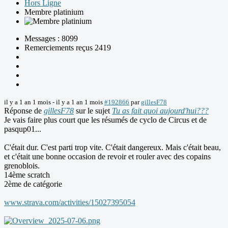
Hors Ligne
Membre platinium
Messages : 8099
Remerciements reçus 2419
il y a 1 an 1 mois
-
il y a 1 an 1 mois
#192866
par
gillesF78
Réponse de
gillesF78
sur le sujet
Tu as fait quoi aujourd'hui???
Je vais faire plus court que les résumés de cyclo de Circus et de
pasqup01...
C'était dur. C'est parti trop vite. C'était dangereux. Mais c'était beau,
et c'était une bonne occasion de revoir et rouler avec des copains
grenoblois.
14ème scratch
2ème de catégorie
www.strava.com/activities/15027395054