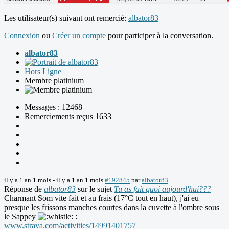
Les utilisateur(s) suivant ont remercié:
albator83
Connexion
ou
Créer un compte
pour participer à la conversation.
albator83
Hors Ligne
Membre platinium
Messages : 12468
Remerciements reçus 1633
il y a 1 an 1 mois
-
il y a 1 an 1 mois
#192845
par
albator83
Réponse de
albator83
sur le sujet
Tu as fait quoi aujourd'hui???
Charmant Som vite fait et au frais (17°C tout en haut), j'ai eu
presque les frissons manches courtes dans la cuvette à l'ombre sous
le Sappey
:
www.strava.com/activities/14991401757