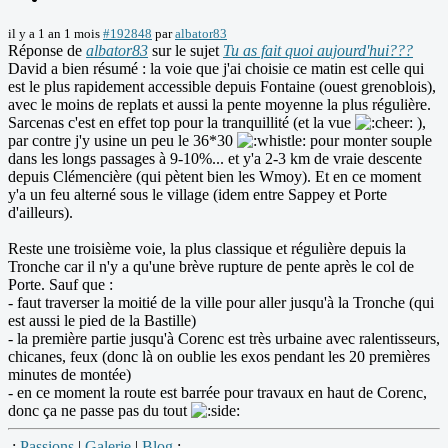
il y a 1 an 1 mois
#192848
par
albator83
Réponse de
albator83
sur le sujet
Tu as fait quoi aujourd'hui???
David a bien résumé : la voie que j'ai choisie ce matin est celle qui
est le plus rapidement accessible depuis Fontaine (ouest grenoblois),
avec le moins de replats et aussi la pente moyenne la plus régulière.
Sarcenas c'est en effet top pour la tranquillité (et la vue
),
par contre j'y usine un peu le 36*30
pour monter souple
dans les longs passages à 9-10%... et y'a 2-3 km de vraie descente
depuis Clémencière (qui pètent bien les Wmoy). Et en ce moment
y'a un feu alterné sous le village (idem entre Sappey et Porte
d'ailleurs).
Reste une troisième voie, la plus classique et régulière depuis la
Tronche car il n'y a qu'une brève rupture de pente après le col de
Porte. Sauf que :
- faut traverser la moitié de la ville pour aller jusqu'à la Tronche (qui
est aussi le pied de la Bastille)
- la première partie jusqu'à Corenc est très urbaine avec ralentisseurs,
chicanes, feux (donc là on oublie les exos pendant les 20 premières
minutes de montée)
- en ce moment la route est barrée pour travaux en haut de Corenc,
donc ça ne passe pas du tout
.:
Passions
|
Galerie
|
Blog
:.