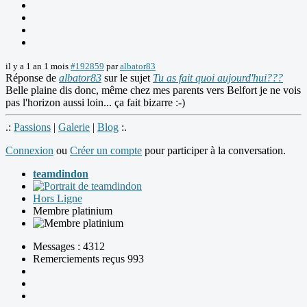
il y a 1 an 1 mois
#192859
par
albator83
Réponse de
albator83
sur le sujet
Tu as fait quoi aujourd'hui???
Belle plaine dis donc, même chez mes parents vers Belfort je ne vois
pas l'horizon aussi loin... ça fait bizarre :-)
.:
Passions
|
Galerie
|
Blog
:.
Connexion
ou
Créer un compte
pour participer à la conversation.
teamdindon
Hors Ligne
Membre platinium
Messages : 4312
Remerciements reçus 993