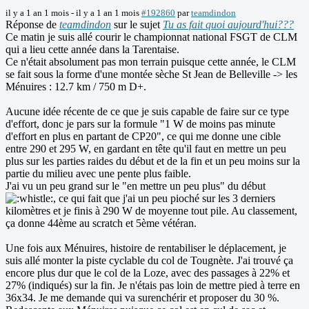
il y a 1 an 1 mois
-
il y a 1 an 1 mois
#192860
par
teamdindon
Réponse de
teamdindon
sur le sujet
Tu as fait quoi aujourd'hui???
Ce matin je suis allé courir le championnat national FSGT de CLM
qui a lieu cette année dans la Tarentaise.
Ce n'était absolument pas mon terrain puisque cette année, le CLM
se fait sous la forme d'une montée sèche St Jean de Belleville -> les
Ménuires : 12.7 km / 750 m D+.
Aucune idée récente de ce que je suis capable de faire sur ce type
d'effort, donc je pars sur la formule "1 W de moins pas minute
d'effort en plus en partant de CP20", ce qui me donne une cible
entre 290 et 295 W, en gardant en tête qu'il faut en mettre un peu
plus sur les parties raides du début et de la fin et un peu moins sur la
partie du milieu avec une pente plus faible.
J'ai vu un peu grand sur le "en mettre un peu plus" du début
, ce qui fait que j'ai un peu pioché sur les 3 derniers
kilomètres et je finis à 290 W de moyenne tout pile. Au classement,
ça donne 44ème au scratch et 5ème vétéran.
Une fois aux Ménuires, histoire de rentabiliser le déplacement, je
suis allé monter la piste cyclable du col de Tougnète. J'ai trouvé ça
encore plus dur que le col de la Loze, avec des passages à 22% et
27% (indiqués) sur la fin. Je n'étais pas loin de mettre pied à terre en
36x34. Je me demande qui va surenchérir et proposer du 30 %.