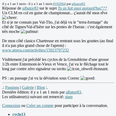
il y a 1 an 1 mois
-
il y a 1 an 1 mois
#192864
par
albator83
Réponse de
albator83
sur le sujet
Tu as fait quoi aujourd'hui???
Un CLM en col en guise de championnat... ç'aurait été mon rêve
Et si je ne connais pas Val-Tho, j'ai déjà vu le "terra-formage" du
côté de Tignes/Val-d'Isère sur les pentes de l'Iseran : c'est également
très moche
De mon côté clasico Chartreuse en rentrant sous les gouttes (au final
il n'a pas plus grand chose de l'aprem) :
www.strava.com/activities/15023797232
Visiblement j'ai précédé les cyclos de la Grenobloise d'une grosse
1/2h entre Entremont-le-Vieux et Vence, j'ai vu le fléchage tout le
long par contre zéro signaleur ou ravito
étonnant.
PS : au passage j'ai vu la déviation sous Corenc
.:
Passions
|
Galerie
|
Blog
:.
Dernière édition: il y a 1 an 1 mois par
albator83
.
Les utilisateur(s) suivant ont remercié:
stam
Connexion
ou
Créer un compte
pour participer à la conversation.
cyclo13