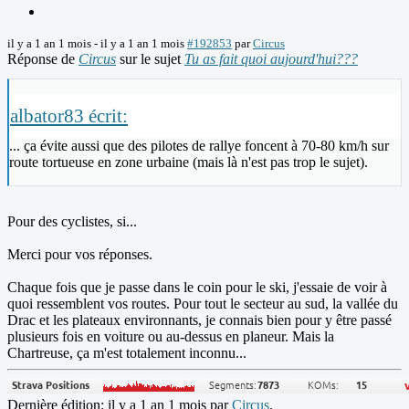
il y a 1 an 1 mois
-
il y a 1 an 1 mois
#192853
par
Circus
Réponse de
Circus
sur le sujet
Tu as fait quoi aujourd'hui???
albator83 écrit:
... ça évite aussi que des pilotes de rallye foncent à 70-80 km/h sur
route tortueuse en zone urbaine (mais là n'est pas trop le sujet).
Pour des cyclistes, si...
Merci pour vos réponses.
Chaque fois que je passe dans le coin pour le ski, j'essaie de voir à
quoi ressemblent vos routes. Pour tout le secteur au sud, la vallée du
Drac et les plateaux environnants, je connais bien pour y être passé
plusieurs fois en voiture ou au-dessus en planeur. Mais la
Chartreuse, ça m'est totalement inconnu...
Dernière édition: il y a 1 an 1 mois par
Circus
.