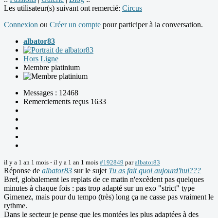
Les utilisateur(s) suivant ont remercié:
Circus
Connexion
ou
Créer un compte
pour participer à la conversation.
albator83
Hors Ligne
Membre platinium
Messages : 12468
Remerciements reçus 1633
il y a 1 an 1 mois
-
il y a 1 an 1 mois
#192849
par
albator83
Réponse de
albator83
sur le sujet
Tu as fait quoi aujourd'hui???
Bref, globalement les replats de ce matin n'excèdent pas quelques
minutes à chaque fois : pas trop adapté sur un exo "strict" type
Gimenez, mais pour du tempo (très) long ça ne casse pas vraiment le
rythme.
Dans le secteur je pense que les montées les plus adaptées à des