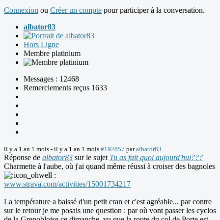
Connexion
ou
Créer un compte
pour participer à la conversation.
albator83
Hors Ligne
Membre platinium
Messages : 12468
Remerciements reçus 1633
il y a 1 an 1 mois
-
il y a 1 an 1 mois
#192857
par
albator83
Réponse de
albator83
sur le sujet
Tu as fait quoi aujourd'hui???
Charmette à l'aube, où j'ai quand même réussi à croiser des bagnoles
:
www.strava.com/activities/15001734217
La température a baissé d'un petit cran et c'est agréable... par contre
sur le retour je me posais une question : par où vont passer les cyclos
de la Grenobloise ce dimanche, vu que la route du col de Porte est