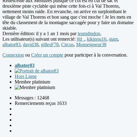
Redescente aux Ménuires puisque ce col est en cul de sac et
deuxième piste cyclable qui mène cette fois-ci à Val Thorens,
nettement moins raide. En revanche, on arrive en surplombant le
village de Val Thorens et bon sang que c'est moche ! Je les mets en
tête du classement de la montagne saccagée pour y faire un domaine
skiable.
Dernière édition: il y a 1 an 1 mois par
teamdindon
.
Les utilisateur(s) suivant ont remercié:
jfd_
,
kikinou16
,
stam
,
albator83
,
david38
,
gillesF78
,
Circus
,
Monseigneur38
Connexion
ou
Créer un compte
pour participer à la conversation.
albator83
Hors Ligne
Membre platinium
Messages : 12468
Remerciements reçus 1633