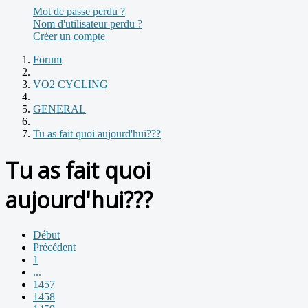
Mot de passe perdu ?
Nom d'utilisateur perdu ?
Créer un compte
Forum
VO2 CYCLING
GENERAL
Tu as fait quoi aujourd'hui???
Tu as fait quoi
aujourd'hui???
Début
Précédent
1
...
1457
1458