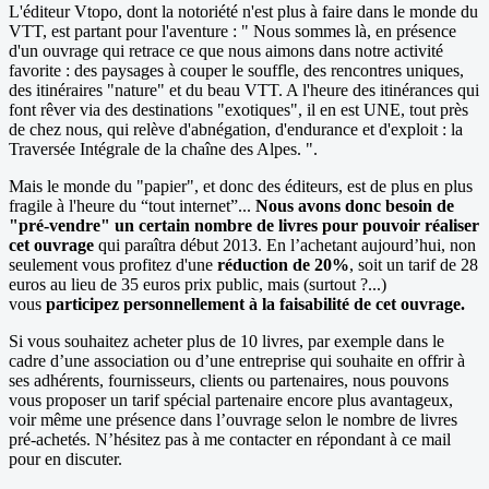
L'éditeur Vtopo, dont la notoriété n'est plus à faire dans le monde du
VTT, est partant pour l'aventure : " Nous sommes là, en présence
d'un ouvrage qui retrace ce que nous aimons dans notre activité
favorite : des paysages à couper le souffle, des rencontres uniques,
des itinéraires "nature" et du beau VTT. A l'heure des itinérances qui
font rêver via des destinations "exotiques", il en est UNE, tout près
de chez nous, qui relève d'abnégation, d'endurance et d'exploit : la
Traversée Intégrale de la chaîne des Alpes. ".
Mais le monde du "papier", et donc des éditeurs, est de plus en plus
fragile à l'heure du “tout internet”...
Nous avons donc besoin de
"pré-vendre" un certain nombre de livres pour pouvoir réaliser
cet ouvrage
qui paraîtra début 2013. En l’achetant aujourd’hui, non
seulement vous profitez d'une
réduction de 20%
, soit un tarif de 28
euros au lieu de 35 euros prix public, mais (surtout ?...)
vous
participez personnellement à la faisabilité de cet ouvrage.
Si vous souhaitez acheter plus de 10 livres, par exemple dans le
cadre d’une association ou d’une entreprise qui souhaite en offrir à
ses adhérents, fournisseurs, clients ou partenaires, nous pouvons
vous proposer un tarif spécial partenaire encore plus avantageux,
voir même une présence dans l’ouvrage selon le nombre de livres
pré-achetés. N’hésitez pas à me contacter en répondant à ce mail
pour en discuter.