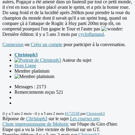
autres, Pogaçar a été amené dans un fauteuil par tout ce petit monde,
il s'est en tous cas bien placé avant le sprint, et a pris la bonne roue.
Du sang froid et de la lucidité après 260km pour prendre la roue du
champion du monde dont il savait qu'il a un sprint long, quand on
compare çà à l'attaque de Roglic à Huy parti 200m trop tôt, on
comprend pourquoi l'un gagne le Tour et l'autre pas
Dernière édition: il y a 5 ans 3 mois par
cycloflamand
.
Connexion
ou
Créer un compte
pour participer à la conversation.
Christoph3
Auteur du sujet
Hors Ligne
Membre platinium
Messages : 2173
Remerciements reçus 521
il y a 5 ans 2 mois
-
il y a 5 ans 2 mois
#172558
par
Christoph3
Réponse de
Christoph3
sur le sujet
Les courses pro
Chute impressionnante de Mohoric
sur l'étape du Giro d'hier.
Etape qui a vu la 1ère victoire de Bernal sur un GT.
Dernière édition: il y a 5 ans 2 mois par
Christoph3
.