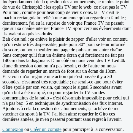
Indépendamment de la question des abonnements, je rejoins le point
de vue de Christoph3 : les applis TV sur le web, ce n'est pas la TV.
Pour moi, comme pour beaucoup de vieux cons, la TV c'est le
machin rectangulaire relié à une antenne qu'on regarde en famille ;
dernièrement, j'ai eu la surprise de voir que France TV ne passait
que sur sa chaîne internet France TV Sport certains évènements dont
ils avaient acquis les droits.
Bah c'est nul : ça enlève le plaisir de zapper, d'aller voir un contenu
qu'on estime très dispensable, juste pour 30" pour se tenir informé
du score, ou pour meubler une page de pub sur une autre chaîne.
Sans compter qu'il faut un énième écran qui forcément ne fait pas
140cm dans la diagonale. D'un côté on nous vend des TV Led 4k
d'une dimension dont on n'a pas besoin, et de l'autre on nous
demande de regarder un match de foot sur un écran de 13cm.
Et savoir qu'on regarde une action qui s'est passée il y a 30
secondes, c'est aussi très regrettable ; ne serait-ce que pour éviter
d'être spoilé par son voisin, qui reçoit le signal 5 secondes avant,
qu'un but a été marqué, ou pour regarder la TV sur des
commentaires de la radio - c'est désormais impossible pour celui qui
n'a pas bac+5 en techniques de synchronisation des flux internet.
Ajoutons à cela la question des abonnements, ça achève de me
vacciner du sport à la TV. J'ai bien aimé regarder le Giro ces
dernières années, je m'en passerai pourtant sans regret à l'avenir.
Connexion
ou
Créer un compte
pour participer à la conversation.