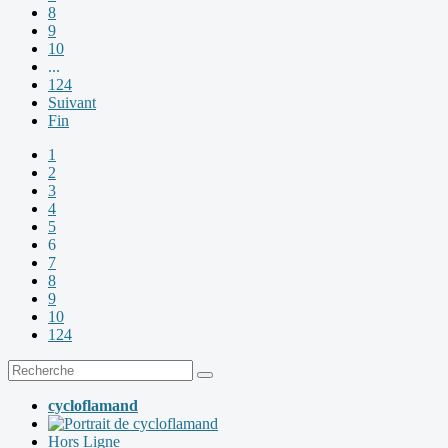
8
9
10
...
124
Suivant
Fin
1
2
3
4
5
6
7
8
9
10
124
cycloflamand
Hors Ligne