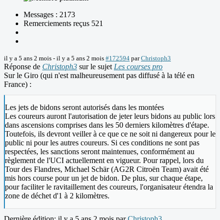
Messages : 2173
Remerciements reçus 521
il y a 5 ans 2 mois
-
il y a 5 ans 2 mois
#172594
par
Christoph3
Réponse de
Christoph3
sur le sujet
Les courses pro
Sur le Giro (qui n'est malheureusement pas diffusé à la télé en
France) :
Les jets de bidons seront autorisés dans les montées
Les coureurs auront l'autorisation de jeter leurs bidons au public lors
dans ascensions comprises dans les 50 derniers kilomètres d'étape.
Toutefois, ils devront veiller à ce que ce ne soit ni dangereux pour le
public ni pour les autres coureurs. Si ces conditions ne sont pas
respectées, les sanctions seront maintenues, conformément au
règlement de l'UCI actuellement en vigueur. Pour rappel, lors du
Tour des Flandres, Michael Schär (AG2R Citroën Team) avait été
mis hors course pour un jet de bidon. De plus, sur chaque étape,
pour faciliter le ravitaillement des coureurs, l'organisateur étendra la
zone de déchet d'1 à 2 kilomètres.
Dernière édition: il y a 5 ans 2 mois par
Christoph3
.