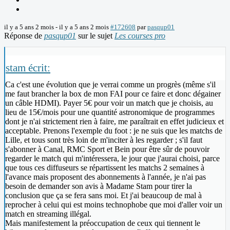
il y a 5 ans 2 mois
-
il y a 5 ans 2 mois
#172608
par
pasqup01
Réponse de
pasqup01
sur le sujet
Les courses pro
stam écrit:
Ca c'est une évolution que je verrai comme un progrès (même s'il
me faut brancher la box de mon FAI pour ce faire et donc dégainer
un câble HDMI). Payer 5€ pour voir un match que je choisis, au
lieu de 15€/mois pour une quantité astronomique de programmes
dont je n'ai strictement rien à faire, me paraîtrait en effet judicieux et
acceptable. Prenons l'exemple du foot : je ne suis que les matchs de
Lille, et tous sont très loin de m'inciter à les regarder ; s'il faut
s'abonner à Canal, RMC Sport et Bein pour être sûr de pouvoir
regarder le match qui m'intéressera, le jour que j'aurai choisi, parce
que tous ces diffuseurs se répartissent les matchs 2 semaines à
l'avance mais proposent des abonnements à l'année, je n'ai pas
besoin de demander son avis à Madame Stam pour tirer la
conclusion que ça se fera sans moi. Et j'ai beaucoup de mal à
reprocher à celui qui est moins technophobe que moi d'aller voir un
match en streaming illégal.
Mais manifestement la préoccupation de ceux qui tiennent le