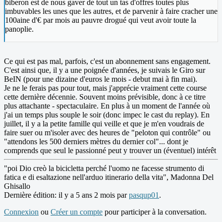
biberon est de nous gaver de tout un tas d'offres toutes plus
imbuvables les unes que les autres, et de parvenir à faire cracher une
100aine d'€ par mois au pauvre drogué qui veut avoir toute la
panoplie.
Ce qui est pas mal, parfois, c'est un abonnement sans engagement.
C'est ainsi que, il y a une poignée d'années, je suivais le Giro sur
BeIN (pour une dizaine d'euros le mois - debut mai à fin mai).
Je ne le ferais pas pour tout, mais j'apprécie vraiment cette course
cette dernière décennie. Souvent moins prévisible, donc à ce titre
plus attachante - spectaculaire. En plus à un moment de l'année où
j'ai un temps plus souple le soir (donc impec le cast du replay). En
juillet, il y a la petite famille qui veille et que je m'en voudrais de
faire suer ou m'isoler avec des heures de "peloton qui contrôle" ou
"attendons les 500 derniers mètres du dernier col"... dont je
comprends que seul le passionné peut y trouver un (éventuel) intérêt
"poi Dio creò la bicicletta perché l'uomo ne facesse strumento di
fatica e di esaltazione nell'arduo itinerario della vita", Madonna Del
Ghisallo
Dernière édition: il y a 5 ans 2 mois par
pasqup01
.
Connexion
ou
Créer un compte
pour participer à la conversation.