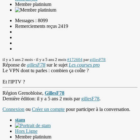
Membre platinium
Messages : 8099
Remerciements reçus 2419
il y a 5 ans 2 mois
-
il y a 5 ans 2 mois
#172604
par
gillesF78
Réponse de
gillesF78
sur le sujet
Les courses pro
Le VPN dont tu parles : combien ça coûte ?
Et l'IPTV ?
Région Grenobloise,
GillesF78
Dernière édition: il y a 5 ans 2 mois par
gillesF78
.
Connexion
ou
Créer un compte
pour participer à la conversation.
stam
Hors Ligne
Membre platinium