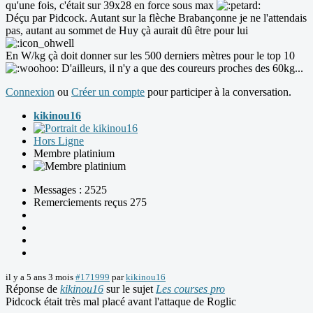
qu'une fois, c'était sur 39x28 en force sous max
Déçu par Pidcock. Autant sur la flèche Brabançonne je ne l'attendais
pas, autant au sommet de Huy çà aurait dû être pour lui
En W/kg çà doit donner sur les 500 derniers mètres pour le top 10
D'ailleurs, il n'y a que des coureurs proches des 60kg...
Connexion
ou
Créer un compte
pour participer à la conversation.
kikinou16
Hors Ligne
Membre platinium
Messages : 2525
Remerciements reçus 275
il y a 5 ans 3 mois
#171999
par
kikinou16
Réponse de
kikinou16
sur le sujet
Les courses pro
Pidcock était très mal placé avant l'attaque de Roglic