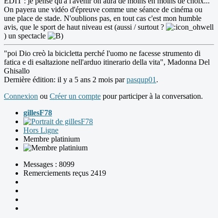
EDIT : je pense qu'à l'avenir on aura de moins en moins de choix...
On payera une vidéo d'épreuve comme une séance de cinéma ou
une place de stade. N'oublions pas, en tout cas c'est mon humble
avis, que le sport de haut niveau est (aussi / surtout ?
) un spectacle
"poi Dio creò la bicicletta perché l'uomo ne facesse strumento di
fatica e di esaltazione nell'arduo itinerario della vita", Madonna Del
Ghisallo
Dernière édition: il y a 5 ans 2 mois par
pasqup01
.
Connexion
ou
Créer un compte
pour participer à la conversation.
gillesF78
Hors Ligne
Membre platinium
Messages : 8099
Remerciements reçus 2419