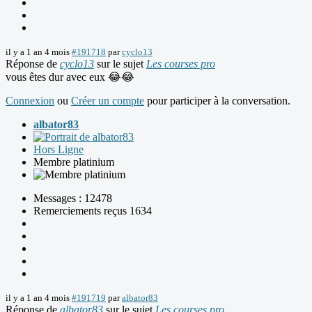
il y a 1 an 4 mois
#191718
par
cyclo13
Réponse de
cyclo13
sur le sujet
Les courses pro
vous êtes dur avec eux 😂😂
Connexion
ou
Créer un compte
pour participer à la conversation.
albator83
Hors Ligne
Membre platinium
Messages : 12478
Remerciements reçus 1634
il y a 1 an 4 mois
#191719
par
albator83
Réponse de
albator83
sur le sujet
Les courses pro