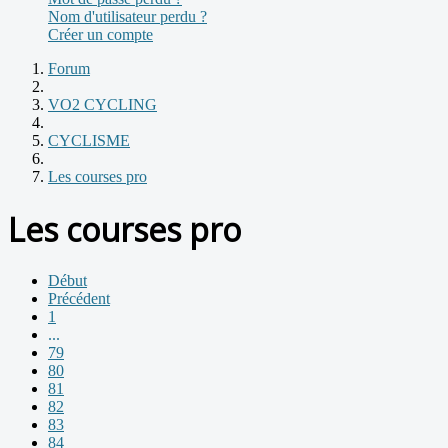
Nom d'utilisateur perdu ?
Créer un compte
Forum
VO2 CYCLING
CYCLISME
Les courses pro
Les courses pro
Début
Précédent
1
...
79
80
81
82
83
84