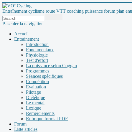
Entraînement cyclisme route VTT coaching puissance forum plan entraî
Basculer la navigation
Accueil
Entrainement
Introduction
Fondamentaux
Physiologie
Test d'effort
La puissance selon Coggan
Programmes
Séances spécifiques
Compétition
Evaluation
Pilotage
Diététique
Le mental
Lexique
Remerciements
Rubrique formtat PDF
Forum
Liste articles