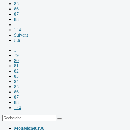
85
86
87
88
...
124
Suivant
Fin
1
79
80
81
82
83
84
85
86
87
88
124
Monseigneur38