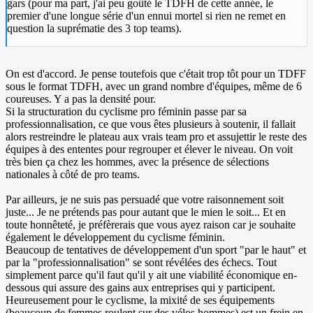
gars (pour ma part, j'ai peu goûté le TDFH de cette année, le
premier d'une longue série d'un ennui mortel si rien ne remet en
question la suprématie des 3 top teams).
On est d'accord. Je pense toutefois que c'était trop tôt pour un TDFF
sous le format TDFH, avec un grand nombre d'équipes, même de 6
coureuses. Y a pas la densité pour.
Si la structuration du cyclisme pro féminin passe par sa
professionnalisation, ce que vous êtes plusieurs à soutenir, il fallait
alors restreindre le plateau aux vrais team pro et assujettir le reste des
équipes à des ententes pour regrouper et élever le niveau. On voit
très bien ça chez les hommes, avec la présence de sélections
nationales à côté de pro teams.
Par ailleurs, je ne suis pas persuadé que votre raisonnement soit
juste... Je ne prétends pas pour autant que le mien le soit... Et en
toute honnêteté, je préfèrerais que vous ayez raison car je souhaite
également le développement du cyclisme féminin.
Beaucoup de tentatives de développement d'un sport "par le haut" et
par la "professionnalisation" se sont révélées des échecs. Tout
simplement parce qu'il faut qu'il y ait une viabilité économique en-
dessous qui assure des gains aux entreprises qui y participent.
Heureusement pour le cyclisme, la mixité de ses équipements
(beaucoup de femmes roulent sur des vélos hommes) est un frein en