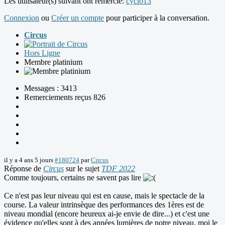
Les utilisateur(s) suivant ont remercié:
cyclo13
Connexion
ou
Créer un compte
pour participer à la conversation.
Circus
Hors Ligne
Membre platinium
Messages : 3413
Remerciements reçus 826
il y a 4 ans 5 jours
#180724
par
Circus
Réponse de
Circus
sur le sujet
TDF 2022
Comme toujours, certains ne savent pas lire
Ce n'est pas leur niveau qui est en cause, mais le spectacle de la
course. La valeur intrinsèque des performances des 1ères est de
niveau mondial (encore heureux ai-je envie de dire...) et c'est une
évidence qu'elles sont à des années lumières de notre niveau, moi le