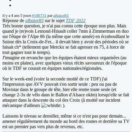
il y a 4 ans 5 jours
#180731
par
albator83
Réponse de
albator83
sur le sujet
TDF 2022
Très bonne question, je n'ai pas connu cette époque non plus. Mais
quand je (re)vois Lemond-Hinault coller 7min à Zimmerman en duo
sur l'étape de l'Alpe 86 (la même que cette année) en écrabouillant le
Suisse dès la Croix-de-Fer... il devait bien y avoir des périodes où se
faisait ch* (tellement que Merckx se fait agresser en 75, à force de
tout gagner tout le temps).
J'imagine en revanche que les équipes étaient mieux organisées (au
moins en plaine), avec quelques vieux récits savoureux de l'époque
où le TDF se courait en équipes nationales/régionales.
Sur le week-end (voire la seconde moitié de ce TDF) j'ai
l'impression que AVV pouvait s'en sortir seule : peu ou pas de
Movistar dans le groupe de tête, hier elle rentre toute seule (et
change 2-3x de vélo dans le Ballon d'Alsace oklm) lorsqu'elle se fait
attaquer dans la descente du col des Croix (à moitié sur incident
mécanique d'ailleurs
).
Laissons le niveau se densifier, même si ce n'est pas pour demain...
amener régulièrement du monde au bord des routes et derrière sa TV
est un premier pas vers plus de revenus, etc.