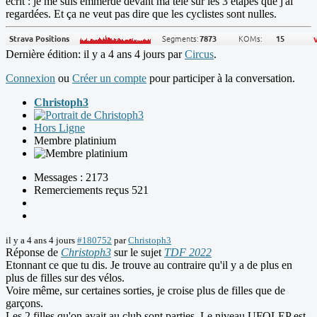
écrit : je me suis emmerdé devant ma télé sur les 3 étapes que j'ai
regardées. Et ça ne veut pas dire que les cyclistes sont nulles.
Dernière édition: il y a 4 ans 4 jours par
Circus
.
Connexion
ou
Créer un compte
pour participer à la conversation.
Christoph3
Hors Ligne
Membre platinium
Messages : 2173
Remerciements reçus 521
il y a 4 ans 4 jours
#180752
par
Christoph3
Réponse de
Christoph3
sur le sujet
TDF 2022
Etonnant ce que tu dis. Je trouve au contraire qu'il y a de plus en
plus de filles sur des vélos.
Voire même, sur certaines sorties, je croise plus de filles que de
garçons.
Les 2 filles qu'on avait au club sont parties. Le niveau UFOLEP est