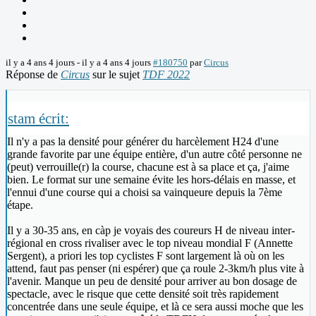
il y a 4 ans 4 jours
-
il y a 4 ans 4 jours
#180750
par
Circus
Réponse de
Circus
sur le sujet
TDF 2022
stam écrit:
Il n'y a pas la densité pour générer du harcèlement H24 d'une
grande favorite par une équipe entière, d'un autre côté personne ne
(peut) verrouille(r) la course, chacune est à sa place et ça, j'aime
bien. Le format sur une semaine évite les hors-délais en masse, et
l'ennui d'une course qui a choisi sa vainqueure depuis la 7ème
étape.
Il y a 30-35 ans, en càp je voyais des coureurs H de niveau inter-
régional en cross rivaliser avec le top niveau mondial F (Annette
Sergent), a priori les top cyclistes F sont largement là où on les
attend, faut pas penser (ni espérer) que ça roule 2-3km/h plus vite à
l'avenir. Manque un peu de densité pour arriver au bon dosage de
spectacle, avec le risque que cette densité soit très rapidement
concentrée dans une seule équipe, et là ce sera aussi moche que les