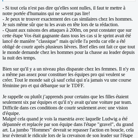
- Si tout cela n'est pas dire qu'elles sont nulles, il faut te mettre à
notre portée d'humains qui ne savent pas lire!
- Je peux te trouver exactement des cas similaires chez les hommes.
Je suis même sûr que tu les avais en tête lors de ta rédaction.
- Quant aux raisons des attaques à 200m, on peut constater que sur
cette étape Vos était gagnante dans tous les cas si le sprint avait été
lancé de manière "classique" mais qu'elle l'a perdu car elle a été
obligé de courir après plusieurs lièvres. Bref elles ont fait ce que tout
le monde demande chez les hommes pour la chasse au leader depuis
la nuit des temps.
Bien sur qu'il y a un niveau plus disparate chez les femmes. Il n'y en
a même pas assez pour constituer les équipes pro qui veulent se
créer. Tout le monde sait çà sauf celui qui n'a jamais vu une course
féminine pro et qui débarque sur le TDFF.
Je rappelle ou plutôt j’apprends pour certains que les filles étaient
seulement six par équipes et qu'il n'y avait qu'une voiture par team.
Difficile dans ces conditions de courir seulement avec une vision
d'équipe.
Malgré cela quand je vois la maestria avec laquelle Ludwig a été
dépannée et replacée par son équipe dans l'étape "gravel", du grand
art. La jumbo "Hommes" devrait se repasser l'action en boucle, cela
leur éviterait le ridicule lors de la crevaison de son leader sur l'étape