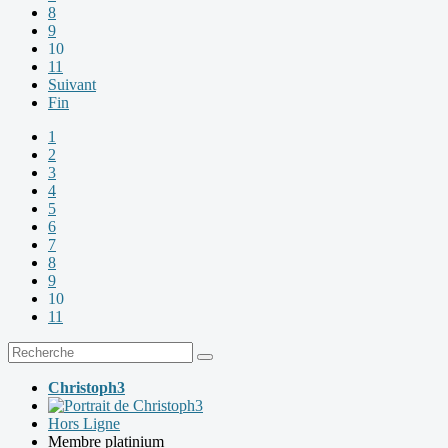
8
9
10
11
Suivant
Fin
1
2
3
4
5
6
7
8
9
10
11
Christoph3
Hors Ligne
Membre platinium