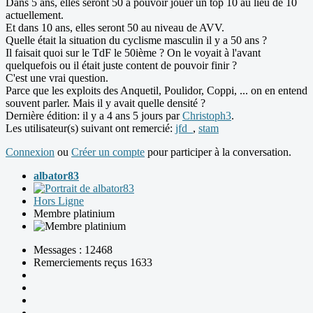
Dans 5 ans, elles seront 50 à pouvoir jouer un top 10 au lieu de 10
actuellement.
Et dans 10 ans, elles seront 50 au niveau de AVV.
Quelle était la situation du cyclisme masculin il y a 50 ans ?
Il faisait quoi sur le TdF le 50ième ? On le voyait à l'avant
quelquefois ou il était juste content de pouvoir finir ?
C'est une vrai question.
Parce que les exploits des Anquetil, Poulidor, Coppi, ... on en entend
souvent parler. Mais il y avait quelle densité ?
Dernière édition: il y a 4 ans 5 jours par
Christoph3
.
Les utilisateur(s) suivant ont remercié:
jfd_
,
stam
Connexion
ou
Créer un compte
pour participer à la conversation.
albator83
Hors Ligne
Membre platinium
Messages : 12468
Remerciements reçus 1633