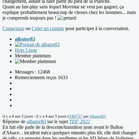
changement, autant la faire partir du pied de la Planche.
Quant au fair-play sans lequel Movistar ne veut pas gagner, ça
explique probablement beaucoup de choses chez les hommes... mais
je comprends toujours pas !
Connexion
ou
Créer un compte
pour participer à la conversation.
albator83
Hors Ligne
Membre platinium
Messages : 12468
Remerciements reçus 1633
il y a 4 ans 5 jours
-
il y a 4 ans 5 jours
#180737
par
albator83
Réponse de
albator83
sur le sujet
TDF 2022
En fait elle parle de la descente/transition juste avant le Ballon
d'Alsace... incident méca quelques minutes plus tôt, elle doit changer
de vélo, ça remonte dans les oreillettes et les SD Worx de Vollering