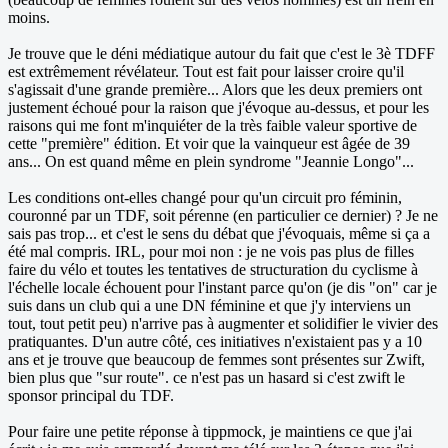
moins.
Je trouve que le déni médiatique autour du fait que c'est le 3è TDFF
est extrêmement révélateur. Tout est fait pour laisser croire qu'il
s'agissait d'une grande première... Alors que les deux premiers ont
justement échoué pour la raison que j'évoque au-dessus, et pour les
raisons qui me font m'inquiéter de la très faible valeur sportive de
cette "première" édition. Et voir que la vainqueur est âgée de 39
ans... On est quand même en plein syndrome "Jeannie Longo"...
Les conditions ont-elles changé pour qu'un circuit pro féminin,
couronné par un TDF, soit pérenne (en particulier ce dernier) ? Je ne
sais pas trop... et c'est le sens du débat que j'évoquais, même si ça a
été mal compris. IRL, pour moi non : je ne vois pas plus de filles
faire du vélo et toutes les tentatives de structuration du cyclisme à
l'échelle locale échouent pour l'instant parce qu'on (je dis "on" car je
suis dans un club qui a une DN féminine et que j'y interviens un
tout, tout petit peu) n'arrive pas à augmenter et solidifier le vivier des
pratiquantes. D'un autre côté, ces initiatives n'existaient pas y a 10
ans et je trouve que beaucoup de femmes sont présentes sur Zwift,
bien plus que "sur route". ce n'est pas un hasard si c'est zwift le
sponsor principal du TDF.
Pour faire une petite réponse à tippmock, je maintiens ce que j'ai