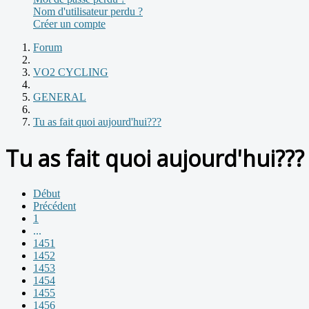
Nom d'utilisateur perdu ?
Créer un compte
Forum
VO2 CYCLING
GENERAL
Tu as fait quoi aujourd'hui???
Tu as fait quoi aujourd'hui???
Début
Précédent
1
...
1451
1452
1453
1454
1455
1456