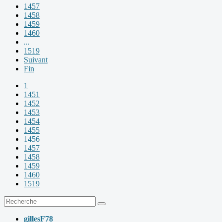
1457
1458
1459
1460
...
1519
Suivant
Fin
1
1451
1452
1453
1454
1455
1456
1457
1458
1459
1460
1519
gillesF78