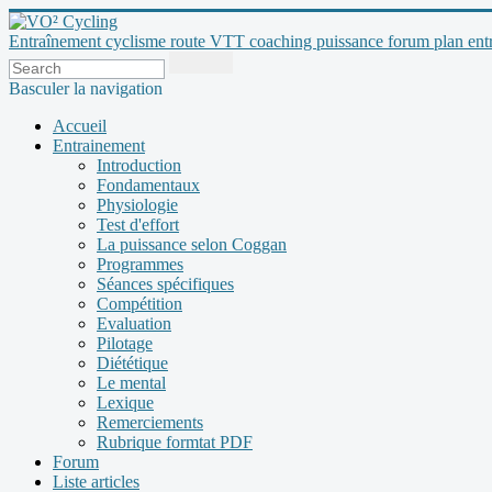
Entraînement cyclisme route VTT coaching puissance forum plan entraî
Basculer la navigation
Accueil
Entrainement
Introduction
Fondamentaux
Physiologie
Test d'effort
La puissance selon Coggan
Programmes
Séances spécifiques
Compétition
Evaluation
Pilotage
Diététique
Le mental
Lexique
Remerciements
Rubrique formtat PDF
Forum
Liste articles