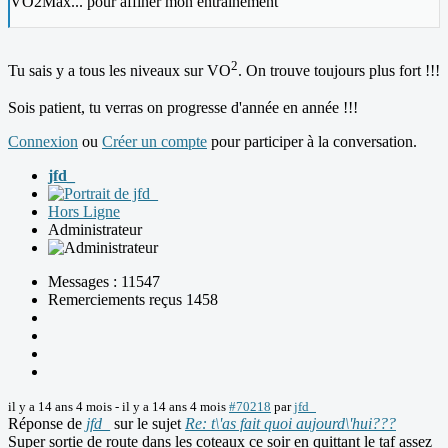
VO2Max... pour affiner mon entrainement
2
Tu sais y a tous les niveaux sur VO
. On trouve toujours plus fort !!!
Sois patient, tu verras on progresse d'année en année !!!
Connexion
ou
Créer un compte
pour participer à la conversation.
jfd_
Hors Ligne
Administrateur
Messages : 11547
Remerciements reçus 1458
il y a 14 ans 4 mois
-
il y a 14 ans 4 mois
#70218
par
jfd_
Réponse de
jfd_
sur le sujet
Re: t\'as fait quoi aujourd\'hui???
Super sortie de route dans les coteaux ce soir en quittant le taf assez