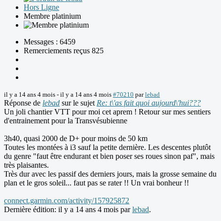
Hors Ligne
Membre platinium
Messages : 6459
Remerciements reçus 825
il y a 14 ans 4 mois
-
il y a 14 ans 4 mois
#70210
par
lebad
Réponse de
lebad
sur le sujet
Re: t\'as fait quoi aujourd\'hui???
Un joli chantier VTT pour moi cet aprem ! Retour sur mes sentiers
d'entrainement pour la Transvésubienne
3h40, quasi 2000 de D+ pour moins de 50 km
Toutes les montées à i3 sauf la petite dernière. Les descentes plutôt
du genre "faut être endurant et bien poser ses roues sinon paf", mais
très plaisantes.
Très dur avec les passif des derniers jours, mais la grosse semaine du
plan et le gros soleil... faut pas se rater !! Un vrai bonheur !!
connect.garmin.com/activity/157925872
Dernière édition: il y a 14 ans 4 mois par
lebad
.