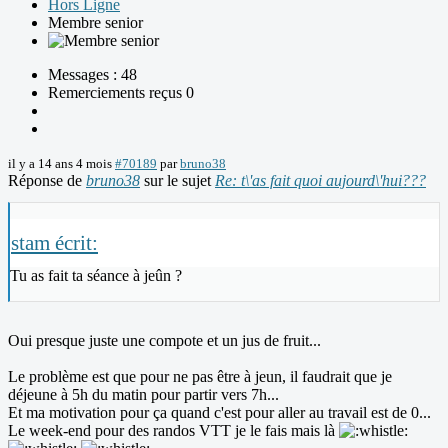
Hors Ligne
Membre senior
Messages : 48
Remerciements reçus 0
il y a 14 ans 4 mois
#70189
par
bruno38
Réponse de
bruno38
sur le sujet
Re: t\'as fait quoi aujourd\'hui???
stam écrit:
Tu as fait ta séance à jeûn ?
Oui presque juste une compote et un jus de fruit...
Le problème est que pour ne pas être à jeun, il faudrait que je
déjeune à 5h du matin pour partir vers 7h...
Et ma motivation pour ça quand c'est pour aller au travail est de 0...
Le week-end pour des randos VTT je le fais mais là