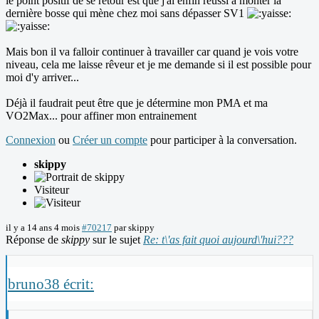
le point positif de se retour est que j'ai enfin réussi à monter la
dernière bosse qui mène chez moi sans dépasser SV1
Mais bon il va falloir continuer à travailler car quand je vois votre
niveau, cela me laisse rêveur et je me demande si il est possible pour
moi d'y arriver...
Déjà il faudrait peut être que je détermine mon PMA et ma
VO2Max... pour affiner mon entrainement
Connexion
ou
Créer un compte
pour participer à la conversation.
skippy
Visiteur
il y a 14 ans 4 mois
#70217
par
skippy
Réponse de
skippy
sur le sujet
Re: t\'as fait quoi aujourd\'hui???
bruno38 écrit: