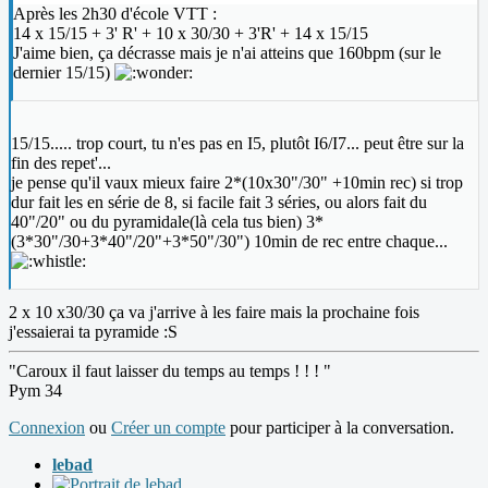
Après les 2h30 d'école VTT :
14 x 15/15 + 3' R' + 10 x 30/30 + 3'R' + 14 x 15/15
J'aime bien, ça décrasse mais je n'ai atteins que 160bpm (sur le
dernier 15/15)
15/15..... trop court, tu n'es pas en I5, plutôt I6/I7... peut être sur la
fin des repet'...
je pense qu'il vaux mieux faire 2*(10x30"/30" +10min rec) si trop
dur fait les en série de 8, si facile fait 3 séries, ou alors fait du
40"/20" ou du pyramidale(là cela tus bien) 3*
(3*30"/30+3*40"/20"+3*50"/30") 10min de rec entre chaque...
2 x 10 x30/30 ça va j'arrive à les faire mais la prochaine fois
j'essaierai ta pyramide :S
"Caroux il faut laisser du temps au temps ! ! ! "
Pym 34
Connexion
ou
Créer un compte
pour participer à la conversation.
lebad