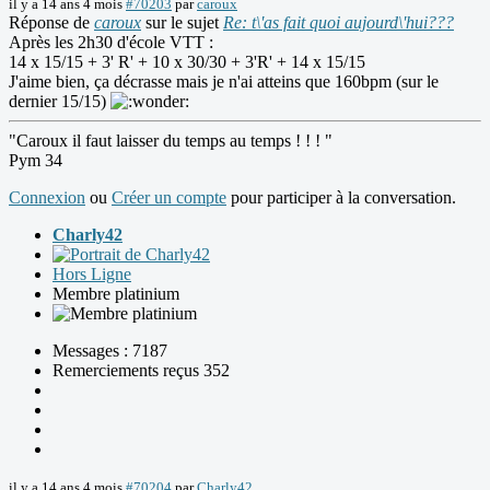
il y a 14 ans 4 mois
#70203
par
caroux
Réponse de
caroux
sur le sujet
Re: t\'as fait quoi aujourd\'hui???
Après les 2h30 d'école VTT :
14 x 15/15 + 3' R' + 10 x 30/30 + 3'R' + 14 x 15/15
J'aime bien, ça décrasse mais je n'ai atteins que 160bpm (sur le
dernier 15/15)
"Caroux il faut laisser du temps au temps ! ! ! "
Pym 34
Connexion
ou
Créer un compte
pour participer à la conversation.
Charly42
Hors Ligne
Membre platinium
Messages : 7187
Remerciements reçus 352
il y a 14 ans 4 mois
#70204
par
Charly42