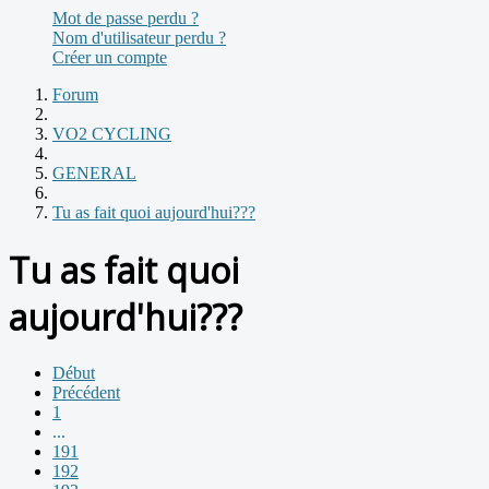
Mot de passe perdu ?
Nom d'utilisateur perdu ?
Créer un compte
Forum
VO2 CYCLING
GENERAL
Tu as fait quoi aujourd'hui???
Tu as fait quoi
aujourd'hui???
Début
Précédent
1
...
191
192