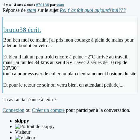
il y a 14 ans 4 mois
#70186
par
stam
Réponse de
stam
sur le sujet
Re: t\'as fait quoi aujourd\'hui???
bruno38 écrit:
Bon ben moi ce matin, j'ai pris mon courage à plein de mains pour
aller au boulot en velo ...
Et bien il fait un peu froid encore à peine +2°C arrivé au travail,
mais j'ai fait les 34 kms au seuil SV1 avec 2 séries de 10 rep de
30"/30"
tout ca pour essayer de coller au plan d'entrainement basique du site
Et pour le retour ce soir on verra bien, en attendant petit dej....
Tu as fait ta séance à jeûn ?
Connexion
ou
Créer un compte
pour participer à la conversation.
skippy
Visiteur