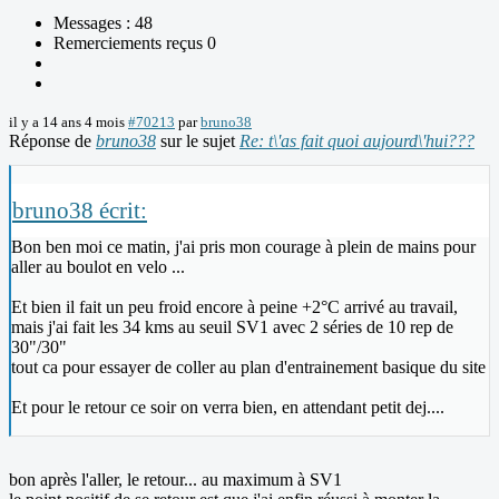
Messages : 48
Remerciements reçus 0
il y a 14 ans 4 mois
#70213
par
bruno38
Réponse de
bruno38
sur le sujet
Re: t\'as fait quoi aujourd\'hui???
bruno38 écrit:
Bon ben moi ce matin, j'ai pris mon courage à plein de mains pour
aller au boulot en velo ...
Et bien il fait un peu froid encore à peine +2°C arrivé au travail,
mais j'ai fait les 34 kms au seuil SV1 avec 2 séries de 10 rep de
30"/30"
tout ca pour essayer de coller au plan d'entrainement basique du site
Et pour le retour ce soir on verra bien, en attendant petit dej....
bon après l'aller, le retour... au maximum à SV1