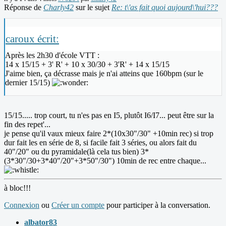
Réponse de
Charly42
sur le sujet
Re: t\'as fait quoi aujourd\'hui???
caroux écrit:
Après les 2h30 d'école VTT :
14 x 15/15 + 3' R' + 10 x 30/30 + 3'R' + 14 x 15/15
J'aime bien, ça décrasse mais je n'ai atteins que 160bpm (sur le
dernier 15/15)
15/15..... trop court, tu n'es pas en I5, plutôt I6/I7... peut être sur la
fin des repet'...
je pense qu'il vaux mieux faire 2*(10x30"/30" +10min rec) si trop
dur fait les en série de 8, si facile fait 3 séries, ou alors fait du
40"/20" ou du pyramidale(là cela tus bien) 3*
(3*30"/30+3*40"/20"+3*50"/30") 10min de rec entre chaque...
à bloc!!!
Connexion
ou
Créer un compte
pour participer à la conversation.
albator83