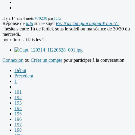
il y a 14 ans 4 mois
#70230
par
lulu
Réponse de
lulu
sur le sujet
Re: t\'as fait quoi aujourd\'hui???
j'hésitais entre 1h de fartlek sous le soleil ou ma séance de 30/30 du
mercredi...
pour finir j'ai fais les 2 .
Connexion
ou
Créer un compte
pour participer à la conversation.
Début
Précédent
1
...
191
192
193
194
195
196
197
198