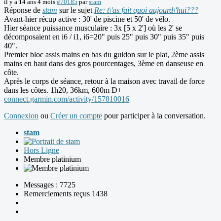
il y a 14 ans 4 mois
#70185
par
stam
Réponse de
stam
sur le sujet
Re: t\'as fait quoi aujourd\'hui???
Avant-hier récup active : 30' de piscine et 50' de vélo.
Hier séance puissance musculaire : 3x [5 x 2'] où les 2' se
décomposaient en i6 / i1, i6=20" puis 25" puis 30" puis 35" puis
40".
Premier bloc assis mains en bas du guidon sur le plat, 2ème assis
mains en haut dans des gros pourcentages, 3ème en danseuse en
côte.
Après le corps de séance, retour à la maison avec travail de force
dans les côtes. 1h20, 36km, 600m D+
connect.garmin.com/activity/157810016
Connexion
ou
Créer un compte
pour participer à la conversation.
stam
Hors Ligne
Membre platinium
Messages : 7725
Remerciements reçus 1438