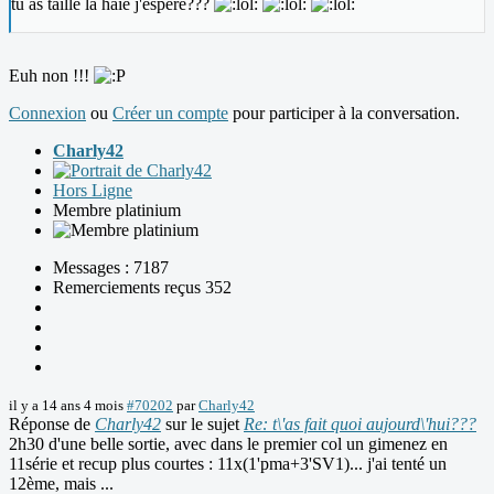
tu as taillé la haie j'espère???
Euh non !!!
Connexion
ou
Créer un compte
pour participer à la conversation.
Charly42
Hors Ligne
Membre platinium
Messages : 7187
Remerciements reçus 352
il y a 14 ans 4 mois
#70202
par
Charly42
Réponse de
Charly42
sur le sujet
Re: t\'as fait quoi aujourd\'hui???
2h30 d'une belle sortie, avec dans le premier col un gimenez en
11série et recup plus courtes : 11x(1'pma+3'SV1)... j'ai tenté un
12ème, mais ...