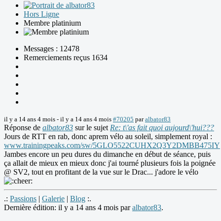
Hors Ligne
Membre platinium
Messages : 12478
Remerciements reçus 1634
il y a 14 ans 4 mois
-
il y a 14 ans 4 mois
#70205
par
albator83
Réponse de
albator83
sur le sujet
Re: t\'as fait quoi aujourd\'hui???
Jours de RTT en rab, donc aprem vélo au soleil, simplement royal :
www.trainingpeaks.com/sw/5GLO5522CUHX2Q3Y2DMBB475IY
Jambes encore un peu dures du dimanche en début de séance, puis
ça allait de mieux en mieux donc j'ai tourné plusieurs fois la poignée
@ SV2, tout en profitant de la vue sur le Drac... j'adore le vélo
.:
Passions
|
Galerie
|
Blog
:.
Dernière édition: il y a 14 ans 4 mois par
albator83
.