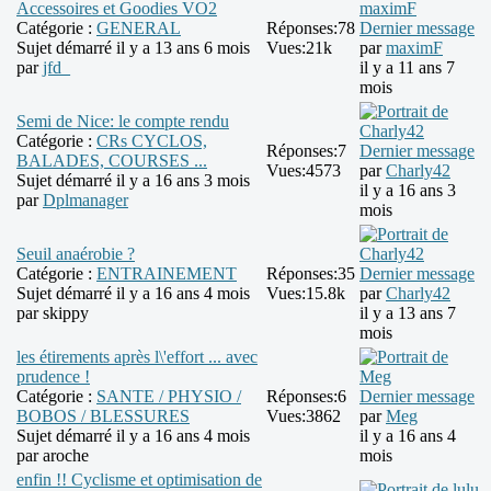
Accessoires et Goodies VO2
Catégorie :
GENERAL
Réponses:
78
Dernier message
Sujet démarré il y a 13 ans 6 mois
Vues:
21k
par
maximF
par
jfd_
il y a 11 ans 7
mois
Semi de Nice: le compte rendu
Catégorie :
CRs CYCLOS,
Réponses:
7
Dernier message
BALADES, COURSES ...
Vues:
4573
par
Charly42
Sujet démarré il y a 16 ans 3 mois
il y a 16 ans 3
par
Dplmanager
mois
Seuil anaérobie ?
Catégorie :
ENTRAINEMENT
Réponses:
35
Dernier message
Sujet démarré il y a 16 ans 4 mois
Vues:
15.8k
par
Charly42
par
skippy
il y a 13 ans 7
mois
les étirements après l\'effort ... avec
prudence !
Catégorie :
SANTE / PHYSIO /
Réponses:
6
Dernier message
BOBOS / BLESSURES
Vues:
3862
par
Meg
Sujet démarré il y a 16 ans 4 mois
il y a 16 ans 4
par
aroche
mois
enfin !! Cyclisme et optimisation de