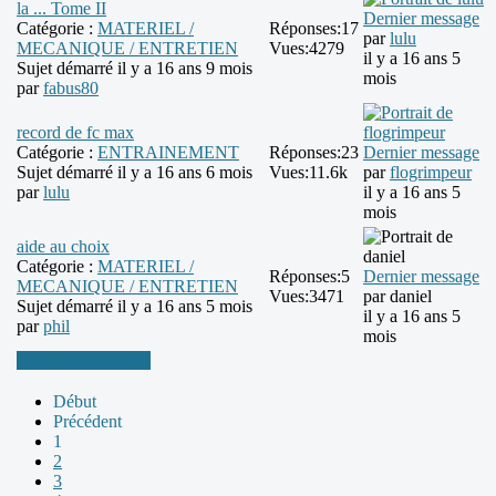
la ... Tome II
Dernier message
Catégorie :
MATERIEL /
Réponses:
17
par
lulu
MECANIQUE / ENTRETIEN
Vues:
4279
il y a 16 ans 5
Sujet démarré il y a 16 ans 9 mois
mois
par
fabus80
record de fc max
Catégorie :
ENTRAINEMENT
Réponses:
23
Dernier message
Sujet démarré il y a 16 ans 6 mois
Vues:
11.6k
par
flogrimpeur
par
lulu
il y a 16 ans 5
mois
aide au choix
Catégorie :
MATERIEL /
Réponses:
5
Dernier message
MECANIQUE / ENTRETIEN
Vues:
3471
par
daniel
Sujet démarré il y a 16 ans 5 mois
il y a 16 ans 5
par
phil
mois
Plus d'informations
Début
Précédent
1
2
3