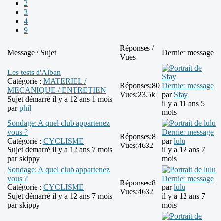
2
3
4
9
Réponses /
Message / Sujet
Dernier message
Vues
Les tests d'Alban
Catégorie :
MATERIEL /
Réponses:
80
Dernier message
MECANIQUE / ENTRETIEN
Vues:
23.5k
par
Sfay
Sujet démarré il y a 12 ans 1 mois
il y a 11 ans 5
par
phil
mois
Sondage: A quel club appartenez
vous ?
Dernier message
Réponses:
8
Catégorie :
CYCLISME
par
lulu
Vues:
4632
Sujet démarré il y a 12 ans 7 mois
il y a 12 ans 7
par
skippy
mois
Sondage: A quel club appartenez
vous ?
Dernier message
Réponses:
8
Catégorie :
CYCLISME
par
lulu
Vues:
4632
Sujet démarré il y a 12 ans 7 mois
il y a 12 ans 7
par
skippy
mois