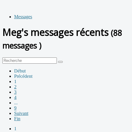
Messages
Meg's messages récents
(88
messages )
Début
Précédent
1
2
3
4
...
9
Suivant
Fin
1