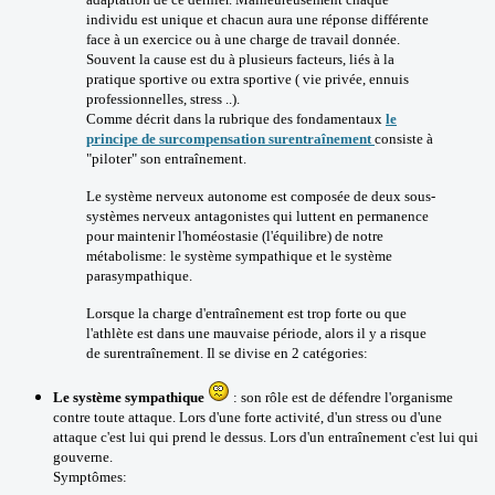
individu est unique et chacun aura une réponse différente
face à un exercice ou à une charge de travail donnée.
Souvent la cause est du à plusieurs facteurs, liés à la
pratique sportive ou extra sportive ( vie privée, ennuis
professionnelles, stress ..).
Comme décrit dans la rubrique des fondamentaux
le
principe de surcompensation surentraînement
consiste à
"piloter" son entraînement.
Le système nerveux autonome est composée de deux sous-
systèmes nerveux antagonistes qui luttent en permanence
pour maintenir l'homéostasie (l'équilibre) de notre
métabolisme: le système sympathique et le système
parasympathique.
Lorsque la charge d'entraînement est trop forte ou que
l'athlète est dans une mauvaise période, alors il y a risque
de surentraînement. Il se divise en 2 catégories:
Le système sympathique
: son rôle est de défendre l'organisme
contre toute attaque. Lors d'une forte activité, d'un stress ou d'une
attaque c'est lui qui prend le dessus. Lors d'un entraînement c'est lui qui
gouverne.
Symptômes: