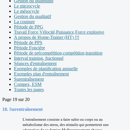
Gestion du quantitatif
Le microcycle
Le mésocycle
Gestion du qualitatif
La coupure
Période de PPG
Travail Force,Vélocité,Puissance,Force explosive
A propos de Home-Trainer (HT) !!!
Période de PPS
Période Foncière
Période de précompétition,compétition,transition
Interval training, fractionné
Séances d'entraînement
Exemples de planification annuelle
Exemples plan d'entraînement
Surentraînement
Compex, ESM
Toutes les pages
Page 19 sur 20
18. Surentraînement
L'entraînement consiste a faire subir ou corps ou au
métabolisme des stress, des stimulis qui permettent une
adaptation de ce dernier. Malheureusement chaque