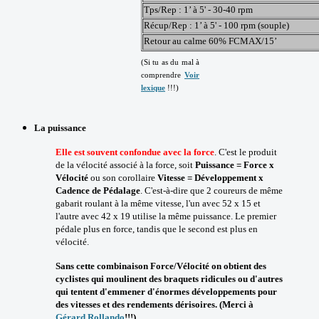
Tps/Rep : 1’ à 5' - 30-40 rpm
Récup/Rep : 1’ à 5' - 100 rpm (souple)
Retour au calme 60% FCMAX/15’
(Si tu as du mal à
comprendre
Voir
lexique
!!!)
La puissance
Elle est souvent confondue avec la force
. C'est le produit
de la vélocité associé à la force, soit
Puissance = Force x
Vélocité
ou son corollaire
Vitesse = Développement x
Cadence de Pédalage
. C'est-à-dire que 2 coureurs de même
gabarit roulant à la même vitesse, l'un avec 52 x 15 et
l'autre avec 42 x 19 utilise la même puissance. Le premier
pédale plus en force, tandis que le second est plus en
vélocité.
Sans cette combinaison Force/Vélocité on obtient des
cyclistes qui moulinent des braquets ridicules ou d'autres
qui tentent d'emmener d'énormes développements pour
des vitesses et des rendements dérisoires. (Merci à
Gérard Rollando
!!!).