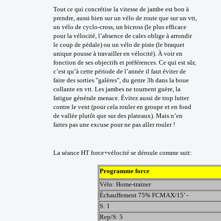
Tout ce qui concrétise la vitesse de jambe est bon à
prendre, aussi bien sur un vélo de route que sur un vtt,
un vélo de cyclo-cross, un bicross (le plus efficace
pour la vélocité, l’absence de cales oblige à arrondir
le coup de pédale) ou un vélo de piste (le braquet
unique pousse à travailler en vélocité). À voir en
fonction de ses objectifs et préférences. Ce qui est sûr,
c’est qu’à cette période de l’année il faut éviter de
faire des sorties "galères", du genre 3h dans la boue
collante en vtt. Les jambes ne tournent guère, la
fatigue générale menace. Évitez aussi de trop lutter
contre le vent (pour cela rouler en groupe et en fond
de vallée plutôt que sur des plateaux). Mais n’en
faites pas une excuse pour ne pas aller rouler !
La séance HT force+vélocité se déroule comme suit:
Programme force
Vélo: Home-trainer
Échauffement 75% FCMAX/15’ -
S: 1
Rep/S: 5