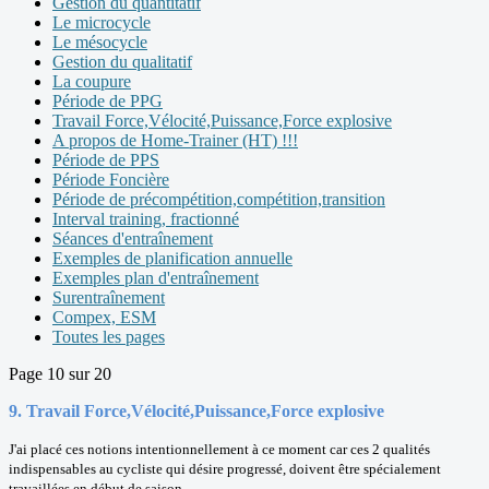
Gestion du quantitatif
Le microcycle
Le mésocycle
Gestion du qualitatif
La coupure
Période de PPG
Travail Force,Vélocité,Puissance,Force explosive
A propos de Home-Trainer (HT) !!!
Période de PPS
Période Foncière
Période de précompétition,compétition,transition
Interval training, fractionné
Séances d'entraînement
Exemples de planification annuelle
Exemples plan d'entraînement
Surentraînement
Compex, ESM
Toutes les pages
Page 10 sur 20
9. Travail Force,Vélocité,Puissance,Force explosive
J'ai placé ces notions intentionnellement à ce moment car ces 2 qualités
indispensables au cycliste qui désire progressé, doivent être spécialement
travaillées en début de saison.