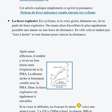
Cet article explique simplement ce qu'est la puissance:
Notions de force puissance couple énergie en cyclisme
La force explosive
En cyclisme, si tu veux gicler, démarrer sec, là on
parle de force explosive. On essaie alors d'accélérer le plus rapidement
possible une masse ou une force de résistance. En vélo cela se traduit par
"tout à droite" et tout donner pour vaincre la résistance.
Après autre
réflexion, il semble
y avoir un lien
étroit entre
l'explosivité et la
PMA. La détente
sèche et fortement
corrélé avec la
PMA. Donc la force
explosive est
également à
travailler.
Si tu veux te défouler, ou évacuer le stress
voici une
séance type: 2 x (10 x (200m à fond, la plaque, 800 m