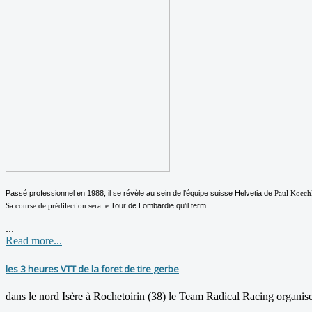
Passé
professionnel
en
1988
, il se révèle au sein de l'équipe
suisse
Helvetia
de
Paul Koech
Tour de Lombardie
qu'il term
Sa course de prédilection sera le
...
Read more...
les 3 heures VTT de la foret de tire gerbe
dans le nord Isère à Rochetoirin (38) le Team Radical Racing organi