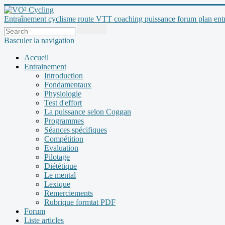
Entraînement cyclisme route VTT coaching puissance forum plan entraî
Basculer la navigation
Accueil
Entrainement
Introduction
Fondamentaux
Physiologie
Test d'effort
La puissance selon Coggan
Programmes
Séances spécifiques
Compétition
Evaluation
Pilotage
Diététique
Le mental
Lexique
Remerciements
Rubrique formtat PDF
Forum
Liste articles