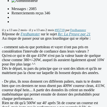
Messages : 2085
Remerciements reçus 346
il y a 13 ans 2 mois
-
il y a 13 ans 2 mois
#95719
par
Fredhamster
Réponse de
Fredhamster
sur le sujet
Re: La Preuve par 21
Au risque de passer pour un gros lourdingue qui se répète :
- comment sais-tu que portoleau et vayer n'ont pas pris en
considération l'intervalle de confiance dans leurs valeurs ?
Qu'est-ce qui te dit que 410W n'est pas la valeur haute de quelque
chose comme 380+/-20W, auquel ils auraient également ajouté 10W
pour être plus large ^^
Dès le départ, tu pars du principe que ce sont des idiots et qu'ils ne
maitrisent pas la chose sur laquelle ils bossent depuis des années.
- De plus, ils nous donnent ces différents paliers, mais tu te doutes
bien que ces derniers ne nous disent pas 409W coureur clean, 411W,
coureur dopé hein... A partir des données ils créent un modèle
mathématique qui permet ensuite de donner des probabilités pour
chaque performance.
Rien ne dit qu'à 500W sur 40' après 5h de course un coureur est