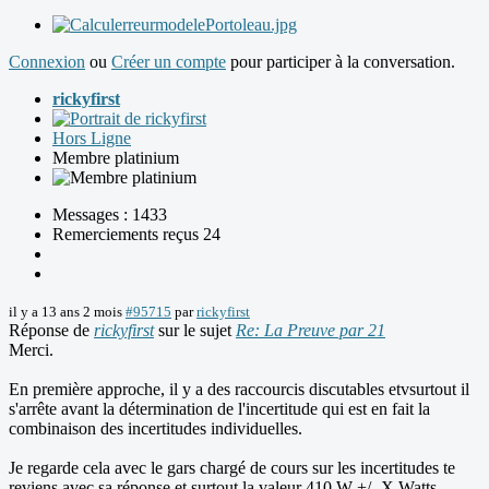
Connexion
ou
Créer un compte
pour participer à la conversation.
rickyfirst
Hors Ligne
Membre platinium
Messages : 1433
Remerciements reçus 24
il y a 13 ans 2 mois
#95715
par
rickyfirst
Réponse de
rickyfirst
sur le sujet
Re: La Preuve par 21
Merci.
En première approche, il y a des raccourcis discutables etvsurtout il
s'arrête avant la détermination de l'incertitude qui est en fait la
combinaison des incertitudes individuelles.
Je regarde cela avec le gars chargé de cours sur les incertitudes te
reviens avec sa réponse et surtout la valeur 410 W +/- X Watts.