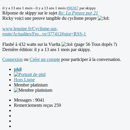
il y a 13 ans 1 mois
-
il y a 13 ans 1 mois
#96367
par
skippy
Réponse de
skippy
sur le sujet
Re: La Preuve par 21
Ricky voici une preuve tangible du cyclisme propre
www.lequipe.fr/Cyclisme-sur-
route/Actualites/Fro...ve/377412#xtor=RSS-1
Flashé à 432 watts sur la Vuelta
(page 56 Tous dopés ?)
Dernière édition: il y a 13 ans 1 mois par
skippy
.
Connexion
ou
Créer un compte
pour participer à la conversation.
phil
Hors Ligne
Membre platinium
Messages : 9041
Remerciements reçus 259