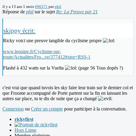
il y a 13 ans 1 mois
#96371
par
phil
Réponse de
phil
sur le sujet
Re: La Preuve par 21
skippy écrit:
Ricky voici une preuve tangible du cyclisme propre
www.lequipe.fr/Cyclisme-sur-
route/Actualites/Fro...ve/377412#xtor=RSS-1
Flashé à 432 watts sur la Vuelta
(page 56 Tous dopés ?)
c'est vrai que quand tuvois les sky faire leur train sur le dernier col et
que Froome accompagné de Porte partent sur la fin en laissant les
autres sur place, tu te dis de suite que ça a changé
Connexion
ou
Créer un compte
pour participer à la conversation.
rickyfirst
Hors Ligne
Membre platinium