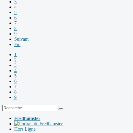
3
4
5
6
7
8
9
Suivant
Fin
1
2
3
4
5
6
7
8
9
Fredhamster
Hors Ligne