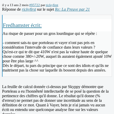
il y a 13 ans 2 mois
#95722
par
rickyfirst
Réponse de
rickyfirst
sur le sujet
Re: La Preuve par 21
Fredhamster écrit:
Au risque de passer pour un gros lourdingue qui se répète :
- comment sais-tu que portoleau et vayer n'ont pas pris en
considération l'intervalle de confiance dans leurs valeurs ?
Qu'est-ce qui te dit que 410W n'est pas la valeur haute de quelque
chose comme 380+/-20W, auquel ils auraient également ajouté 10W
pour être plus large ^^
Dès le départ, tu pars du principe que ce sont des idiots et qu'ils ne
maitrisent pas la chose sur laquelle ils bossent depuis des années.
La feuille de calcul donnée ci-dessus par Skyppy démontre que
Porteleau a eu l'honnêteté intellectuelle de se posé la question de la
pertinence des chiffres qu'il donne. Le résultat qu'il donne (%
d'erreur) ne permet pas de donner une incertitude au sens de la
définition de ce mot. Quant à Vayer, bein je n'ai jamais vu aucun
écrit ou entendu une quelconque analyse fine sur les valeurs