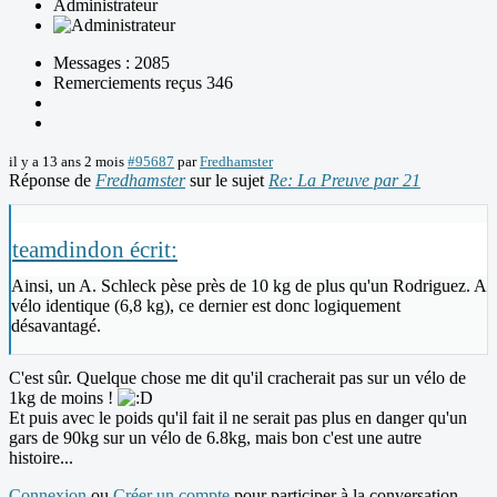
Administrateur
Messages : 2085
Remerciements reçus 346
il y a 13 ans 2 mois
#95687
par
Fredhamster
Réponse de
Fredhamster
sur le sujet
Re: La Preuve par 21
teamdindon écrit:
Ainsi, un A. Schleck pèse près de 10 kg de plus qu'un Rodriguez. A
vélo identique (6,8 kg), ce dernier est donc logiquement
désavantagé.
C'est sûr. Quelque chose me dit qu'il cracherait pas sur un vélo de
1kg de moins !
Et puis avec le poids qu'il fait il ne serait pas plus en danger qu'un
gars de 90kg sur un vélo de 6.8kg, mais bon c'est une autre
histoire...
Connexion
ou
Créer un compte
pour participer à la conversation.