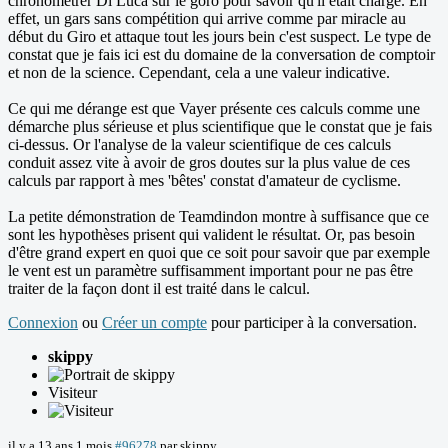
chronométrer Di Luca sur le goro pour savoir qu'il était chargé. En
effet, un gars sans compétition qui arrive comme par miracle au
début du Giro et attaque tout les jours bein c'est suspect. Le type de
constat que je fais ici est du domaine de la conversation de comptoir
et non de la science. Cependant, cela a une valeur indicative.
Ce qui me dérange est que Vayer présente ces calculs comme une
démarche plus sérieuse et plus scientifique que le constat que je fais
ci-dessus. Or l'analyse de la valeur scientifique de ces calculs
conduit assez vite à avoir de gros doutes sur la plus value de ces
calculs par rapport à mes 'bêtes' constat d'amateur de cyclisme.
La petite démonstration de Teamdindon montre à suffisance que ce
sont les hypothèses prisent qui valident le résultat. Or, pas besoin
d'être grand expert en quoi que ce soit pour savoir que par exemple
le vent est un paramètre suffisamment important pour ne pas être
traiter de la façon dont il est traité dans le calcul.
Connexion
ou
Créer un compte
pour participer à la conversation.
skippy
Visiteur
il y a 13 ans 1 mois
#96278
par
skippy