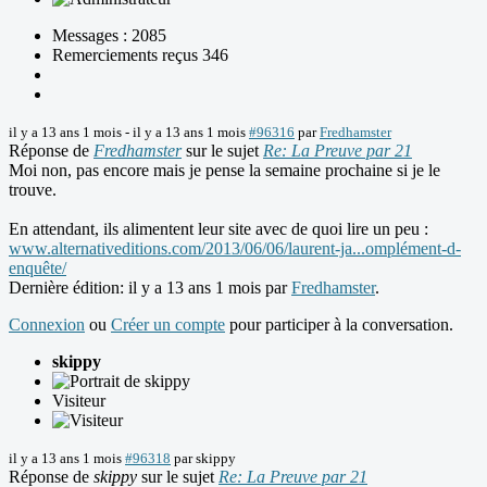
Messages : 2085
Remerciements reçus 346
il y a 13 ans 1 mois
-
il y a 13 ans 1 mois
#96316
par
Fredhamster
Réponse de
Fredhamster
sur le sujet
Re: La Preuve par 21
Moi non, pas encore mais je pense la semaine prochaine si je le
trouve.
En attendant, ils alimentent leur site avec de quoi lire un peu :
www.alternativeditions.com/2013/06/06/laurent-ja...omplément-d-
enquête/
Dernière édition: il y a 13 ans 1 mois par
Fredhamster
.
Connexion
ou
Créer un compte
pour participer à la conversation.
skippy
Visiteur
il y a 13 ans 1 mois
#96318
par
skippy
Réponse de
skippy
sur le sujet
Re: La Preuve par 21