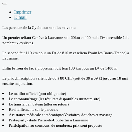
Imprimer
E-mail
Les parcours de la Cyclotour sont les suivants:
U
n premier reliant Genève à Lausanne soit 60km et 400 m de D+ accessible à de
nombreux cyslistes.
Le second fait 110 km pour un D+ de 810 m et reliera Evain les Bains (France) à
Lausanne.
Enfin le Tour du lac à proprement dit fera 180 km pour un D+ de 1400 m
Le prix d'inscription varient de 60 à 80 CHF (soit de 39 à 69 €) jusqu'au 18 mai
ensuite majoration.
Le maillot officiel (port obligatoire)
Le chronométrage (les résultats disponibles sur notre site)
Le transfert en bateau (aller ou retour)
Ravitaillements sur le parcours
Assistance médicale et mécanique
/Vestiaires, douches et massage
Pasta-party (stade Pierre-de-Coubertin à Lausanne)
Participation au concours, de nombreux prix sont proposés