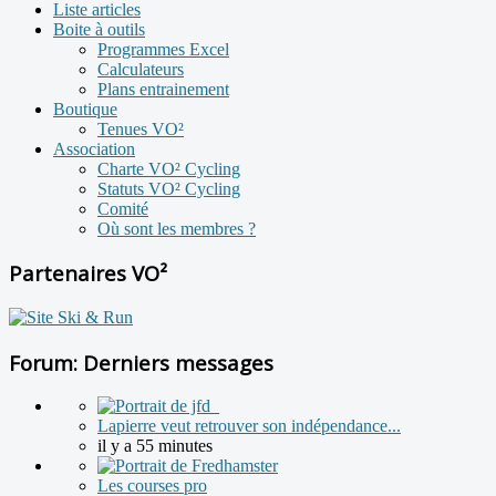
Liste articles
Boite à outils
Programmes Excel
Calculateurs
Plans entrainement
Boutique
Tenues VO²
Association
Charte VO² Cycling
Statuts VO² Cycling
Comité
Où sont les membres ?
Partenaires VO²
Forum: Derniers messages
Lapierre veut retrouver son indépendance...
il y a 55 minutes
Les courses pro