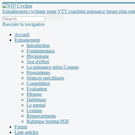
Entraînement cyclisme route VTT coaching puissance forum plan entraî
Basculer la navigation
Accueil
Entrainement
Introduction
Fondamentaux
Physiologie
Test d'effort
La puissance selon Coggan
Programmes
Séances spécifiques
Compétition
Evaluation
Pilotage
Diététique
Le mental
Lexique
Remerciements
Rubrique formtat PDF
Forum
Liste articles