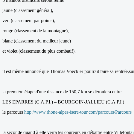
5 maillots distinctifs seront remis
jaune (classement général),
vert (classement par points),
rouge (classement de la montagne),
blanc (classement du meilleur jeune)
et violet (classement du plus combatif).
il est même annoncé que Thomas Voeckler pourrait faire sa rentrée,suite 
la première étape d'une distance de 150,7 km se déroulera entre
LES EPARRES (C.A.P.I.) – BOURGOIN-JALLIEU (C.A.P.I.)
le parcours
http://www.rhone-alpes-isere-tour.com/parcours/Parcours_
la seconde quand à elle verra les coureurs en débattre entre Villefonta