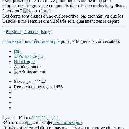
48h, qu'ils ont une assistance (minimum à chaque tour) pour
chopper des fringues... je comprends de moins en moins le cyclisme
"moderne"
Les écarts sont dignes d'une cyclosportive, pas étonnant vu que les
Danois (il me semble) ont vissé très fort, quasiment dès le départ.
.:
Passions
|
Galerie
|
Blog
:.
Connexion
ou
Créer un compte
pour participer à la conversation.
jfd_
Hors Ligne
Administrateur
Messages : 11542
Remerciements reçus 1456
il y a 1 an 10 mois
#190190
par
jfd_
Réponse de
jfd_
sur le sujet
Les courses pro
Et puis, est-ce en relation ou pas mais il y a eu une grave chute avec