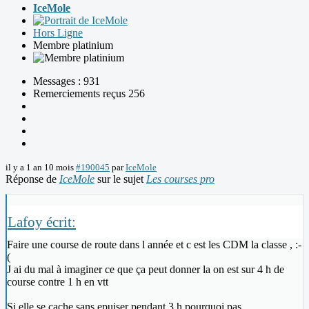
IceMole
Hors Ligne
Membre platinium
Messages : 931
Remerciements reçus 256
il y a 1 an 10 mois
#190045
par
IceMole
Réponse de
IceMole
sur le sujet
Les courses pro
Lafoy écrit:
Faire une course de route dans l année et c est les CDM la classe , :-
(
J ai du mal à imaginer ce que ça peut donner la on est sur 4 h de
course contre 1 h en vtt
Si elle se cache sans epuiser pendant 3 h pourquoi pas