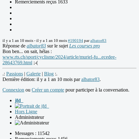
Remerciements reçus 1633
il y a 1 an 10 mois
-
il y a 1 an 10 mois
#190194
par
albator83
Réponse de
albator83
sur le sujet
Les courses pro
Bon ben... on sait, hélas :
www.rts.ch/sport/cyclisme/2024/article/muriel-fu...ecedee-
28643769.html
;-(
.:
Passions
|
Galerie
|
Blog
:.
Dernière édition: il y a 1 an 10 mois par
albator83
.
Connexion
ou
Créer un compte
pour participer à la conversation.
jfd_
Hors Ligne
Administrateur
Messages : 11542
Remerciements reçus 1456