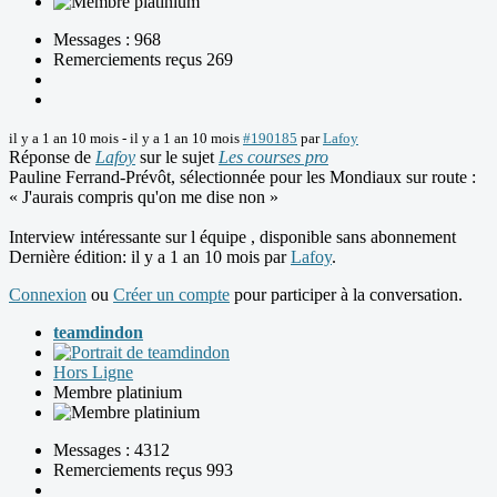
Messages : 968
Remerciements reçus 269
il y a 1 an 10 mois
-
il y a 1 an 10 mois
#190185
par
Lafoy
Réponse de
Lafoy
sur le sujet
Les courses pro
Pauline Ferrand-Prévôt, sélectionnée pour les Mondiaux sur route :
« J'aurais compris qu'on me dise non »
Interview intéressante sur l équipe , disponible sans abonnement
Dernière édition: il y a 1 an 10 mois par
Lafoy
.
Connexion
ou
Créer un compte
pour participer à la conversation.
teamdindon
Hors Ligne
Membre platinium
Messages : 4312
Remerciements reçus 993