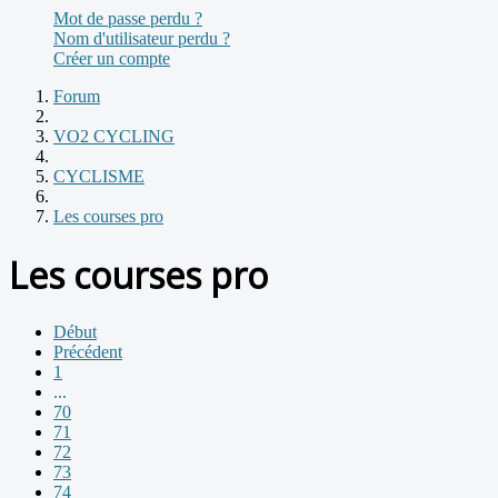
Mot de passe perdu ?
Nom d'utilisateur perdu ?
Créer un compte
Forum
VO2 CYCLING
CYCLISME
Les courses pro
Les courses pro
Début
Précédent
1
...
70
71
72
73
74