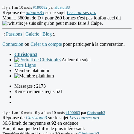
il y a 1 an 10 mois
#190082
par
albator83
Réponse de
albator83
sur le sujet
Les courses pro
Moui... 3600m de D+ pour 260 bornes c'est pas foufou ceci dit
je suis sûr qu'on peut mieux faire à Calpe.
.:
Passions
|
Galerie
|
Blog
:.
Connexion
ou
Créer un compte
pour participer à la conversation.
Christoph3
Auteur du sujet
Hors Ligne
Membre platinium
Messages : 2173
Remerciements reçus 521
il y a 1 an 10 mois
-
il y a 1 an 10 mois
#190083
par
Christoph3
Réponse de
Christoph3
sur le sujet
Les courses pro
36.6 km/h de moyenne et
92
en cadence.
Bon, il manque le chiffre le plus intéressant.
Dernière édition: il y a 1 an 10 mois par
Christoph3
.