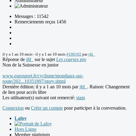
Administrateur
Messages : 11542
Remerciements reçus 1456
il y a 1 an 10 mois
-
il y a 1 an 10 mois
#190192
par
jfd_
Réponse de
jfd_
sur le sujet
Les courses pro
Non de la Suissesse en junior
www.eurosport.fr/cyclisme/mondiaux-sur-
route/202...10351897/story.shtml
Dernière édition: il y a 1 an 10 mois par
jfd_
. Raison: Changement
de lien pour accès libre
Les utilisateur(s) suivant ont remercié:
stam
Connexion
ou
Créer un compte
pour participer à la conversation.
Lafoy
Hors Ligne
Membre platinium