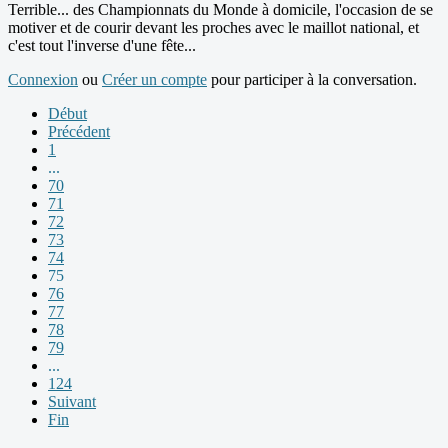
Terrible... des Championnats du Monde à domicile, l'occasion de se
motiver et de courir devant les proches avec le maillot national, et
c'est tout l'inverse d'une fête...
Connexion
ou
Créer un compte
pour participer à la conversation.
Début
Précédent
1
...
70
71
72
73
74
75
76
77
78
79
...
124
Suivant
Fin