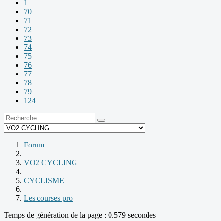
1
70
71
72
73
74
75
76
77
78
79
124
Forum
VO2 CYCLING
CYCLISME
Les courses pro
Temps de génération de la page : 0.579 secondes