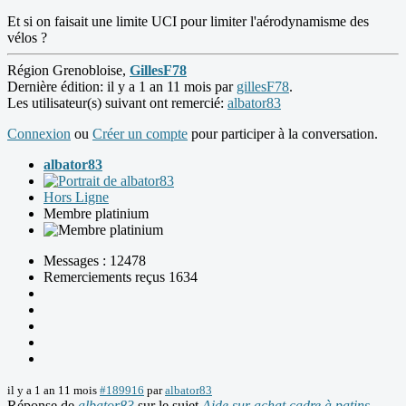
Et si on faisait une limite UCI pour limiter l'aérodynamisme des
vélos ?
Région Grenobloise,
GillesF78
Dernière édition: il y a 1 an 11 mois par
gillesF78
.
Les utilisateur(s) suivant ont remercié:
albator83
Connexion
ou
Créer un compte
pour participer à la conversation.
albator83
Hors Ligne
Membre platinium
Messages : 12478
Remerciements reçus 1634
il y a 1 an 11 mois
#189916
par
albator83
Réponse de
albator83
sur le sujet
Aide sur achat cadre à patins