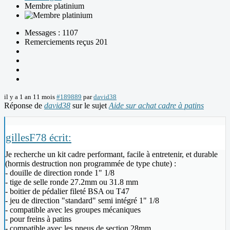
Membre platinium
Messages : 1107
Remerciements reçus 201
il y a 1 an 11 mois
#189889
par
david38
Réponse de
david38
sur le sujet
Aide sur achat cadre à patins
gillesF78 écrit:
Je recherche un kit cadre performant, facile à entretenir, et durable
(hormis destruction non programmée de type chute) :
- douille de direction ronde 1" 1/8
- tige de selle ronde 27.2mm ou 31.8 mm
- boitier de pédalier fileté BSA ou T47
- jeu de direction "standard" semi intégré 1" 1/8
- compatible avec les groupes mécaniques
- pour freins à patins
- compatible avec les pneus de section 28mm