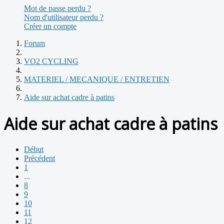
Mot de passe perdu ?
Nom d'utilisateur perdu ?
Créer un compte
Forum
VO2 CYCLING
MATERIEL / MECANIQUE / ENTRETIEN
Aide sur achat cadre à patins
Aide sur achat cadre à patins
Début
Précédent
1
...
8
9
10
11
12