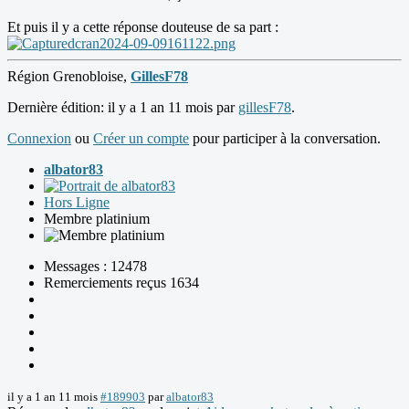
Et puis il y a cette réponse douteuse de sa part :
Région Grenobloise,
GillesF78
Dernière édition: il y a 1 an 11 mois par
gillesF78
.
Connexion
ou
Créer un compte
pour participer à la conversation.
albator83
Hors Ligne
Membre platinium
Messages : 12478
Remerciements reçus 1634
il y a 1 an 11 mois
#189903
par
albator83