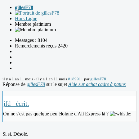
gillesF78
Hors Ligne
Membre platinium
Messages : 8104
Remerciements reçus 2420
il y a 1 an 11 mois
-
il y a 1 an 11 mois
#189911
par
gillesF78
Réponse de
gillesF78
sur le sujet
Aide sur achat cadre à patins
jfd_ écrit:
On ne s'est pas quelque peu éloigné d'Ali Express là ?
Si si. Désolé.