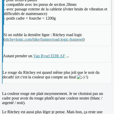
- compatible avec les pneus de section 28mm
- avec passage externe de la cablerie (éviter bruits de vibration et
difficultés de maintenance)
- poids cadre + fourche < 1200g
Si on oublie la dernière ligne : Ritchey road logic
(
ritcheylogic.com/bike/frames/road-logic-frameset
)
Autant prendre un
Van Rysel EDR AF
...
Le rouge du Ritchey est quand même plus joli que le noir du
decath! (et c'est la couleur qui compte au final
!)
La couleur rouge me plait moyennement. Je ne choisirai pas un
cadre pour avoir du rouge plutôt qu'une couleur neutre (blanc /
argenté / noir).
Le Ritchey est aussi plus léger je pense. Mais bon, ça reste une