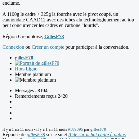
enclume.
A 1100g le cadre + 325g la fourche avec le pivot coupé, un
cannondale CAAD12 avec des tubes alu technologiquement au top
peut concurrencer les cadres en carbone "lourds".
Région Grenobloise,
GillesF78
Connexion
ou
Créer un compte
pour participer à la conversation.
gillesF78
Hors Ligne
Membre platinium
Messages : 8104
Remerciements reçus 2420
il y a 1 an 11 mois
-
il y a 1 an 11 mois
#189895
par
gillesF78
Réponse de
gillesF78
sur le sujet
Aide sur achat cadre à patins