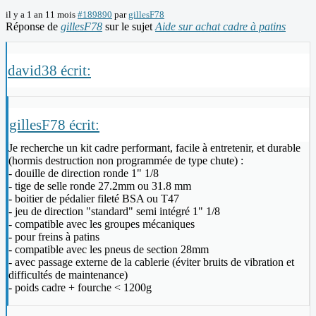
il y a 1 an 11 mois
#189890
par
gillesF78
Réponse de
gillesF78
sur le sujet
Aide sur achat cadre à patins
david38 écrit:
gillesF78 écrit:
Je recherche un kit cadre performant, facile à entretenir, et durable
(hormis destruction non programmée de type chute) :
- douille de direction ronde 1" 1/8
- tige de selle ronde 27.2mm ou 31.8 mm
- boitier de pédalier fileté BSA ou T47
- jeu de direction "standard" semi intégré 1" 1/8
- compatible avec les groupes mécaniques
- pour freins à patins
- compatible avec les pneus de section 28mm
- avec passage externe de la cablerie (éviter bruits de vibration et
difficultés de maintenance)
- poids cadre + fourche < 1200g