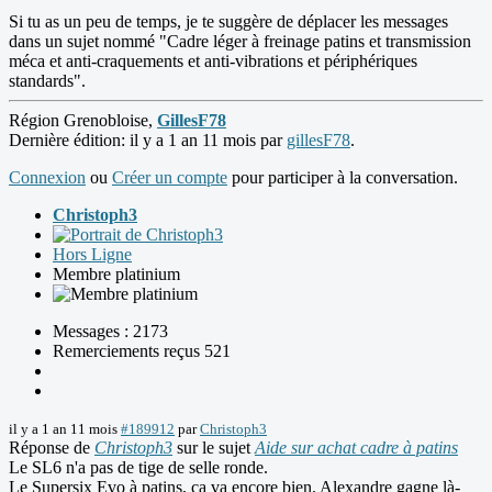
Si tu as un peu de temps, je te suggère de déplacer les messages
dans un sujet nommé "Cadre léger à freinage patins et transmission
méca et anti-craquements et anti-vibrations et périphériques
standards".
Région Grenobloise,
GillesF78
Dernière édition: il y a 1 an 11 mois par
gillesF78
.
Connexion
ou
Créer un compte
pour participer à la conversation.
Christoph3
Hors Ligne
Membre platinium
Messages : 2173
Remerciements reçus 521
il y a 1 an 11 mois
#189912
par
Christoph3
Réponse de
Christoph3
sur le sujet
Aide sur achat cadre à patins
Le SL6 n'a pas de tige de selle ronde.
Le Supersix Evo à patins, ça va encore bien. Alexandre gagne là-