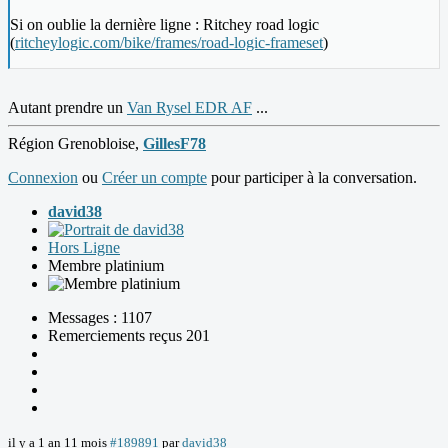
Si on oublie la dernière ligne : Ritchey road logic
(
ritcheylogic.com/bike/frames/road-logic-frameset
)
Autant prendre un
Van Rysel EDR AF
...
Région Grenobloise,
GillesF78
Connexion
ou
Créer un compte
pour participer à la conversation.
david38
Hors Ligne
Membre platinium
Messages : 1107
Remerciements reçus 201
il y a 1 an 11 mois
#189891
par
david38