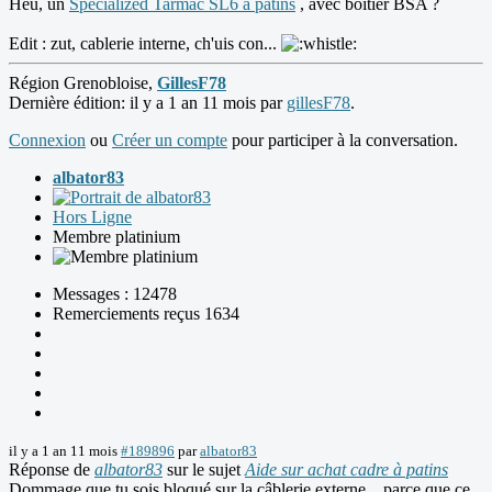
Heu, un
Specialized Tarmac SL6 à patins
, avec boitier BSA ?
Edit : zut, cablerie interne, ch'uis con...
Région Grenobloise,
GillesF78
Dernière édition: il y a 1 an 11 mois par
gillesF78
.
Connexion
ou
Créer un compte
pour participer à la conversation.
albator83
Hors Ligne
Membre platinium
Messages : 12478
Remerciements reçus 1634
il y a 1 an 11 mois
#189896
par
albator83
Réponse de
albator83
sur le sujet
Aide sur achat cadre à patins
Dommage que tu sois bloqué sur la câblerie externe... parce que ce