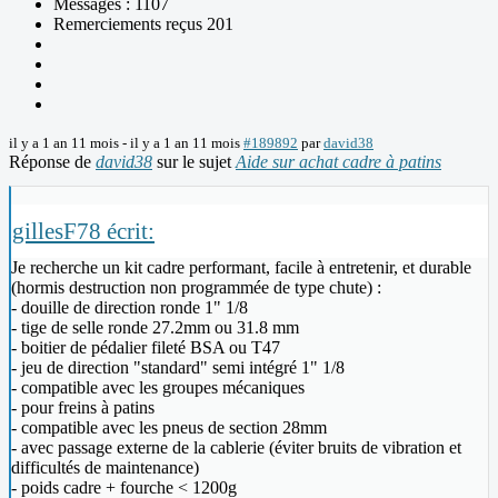
Messages : 1107
Remerciements reçus 201
il y a 1 an 11 mois
-
il y a 1 an 11 mois
#189892
par
david38
Réponse de
david38
sur le sujet
Aide sur achat cadre à patins
gillesF78 écrit:
Je recherche un kit cadre performant, facile à entretenir, et durable
(hormis destruction non programmée de type chute) :
- douille de direction ronde 1" 1/8
- tige de selle ronde 27.2mm ou 31.8 mm
- boitier de pédalier fileté BSA ou T47
- jeu de direction "standard" semi intégré 1" 1/8
- compatible avec les groupes mécaniques
- pour freins à patins
- compatible avec les pneus de section 28mm
- avec passage externe de la cablerie (éviter bruits de vibration et
difficultés de maintenance)
- poids cadre + fourche < 1200g