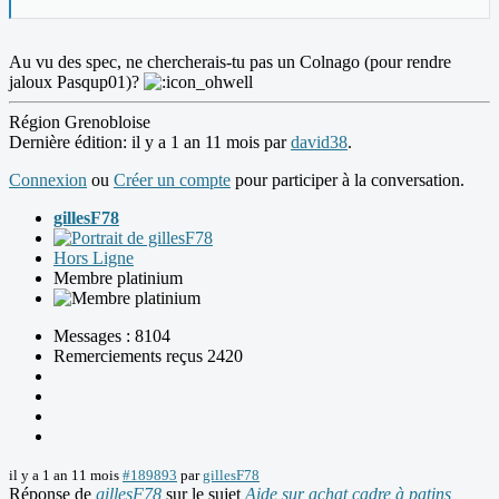
Au vu des spec, ne chercherais-tu pas un Colnago (pour rendre
jaloux Pasqup01)?
Région Grenobloise
Dernière édition: il y a 1 an 11 mois par
david38
.
Connexion
ou
Créer un compte
pour participer à la conversation.
gillesF78
Hors Ligne
Membre platinium
Messages : 8104
Remerciements reçus 2420
il y a 1 an 11 mois
#189893
par
gillesF78
Réponse de
gillesF78
sur le sujet
Aide sur achat cadre à patins