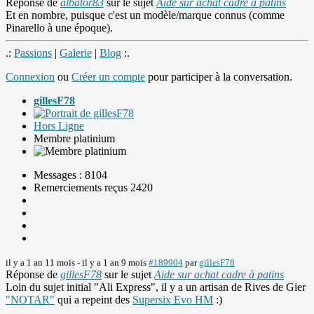
Réponse de
albator83
sur le sujet
Aide sur achat cadre à patins
Et en nombre, puisque c'est un modèle/marque connus (comme
Pinarello à une époque).
.:
Passions
|
Galerie
|
Blog
:.
Connexion
ou
Créer un compte
pour participer à la conversation.
gillesF78
Hors Ligne
Membre platinium
Messages : 8104
Remerciements reçus 2420
il y a 1 an 11 mois
-
il y a 1 an 9 mois
#189904
par
gillesF78
Réponse de
gillesF78
sur le sujet
Aide sur achat cadre à patins
Loin du sujet initial "Ali Express", il y a un artisan de Rives de Gier
"NOTAR"
qui a repeint des
Supersix Evo HM
:)