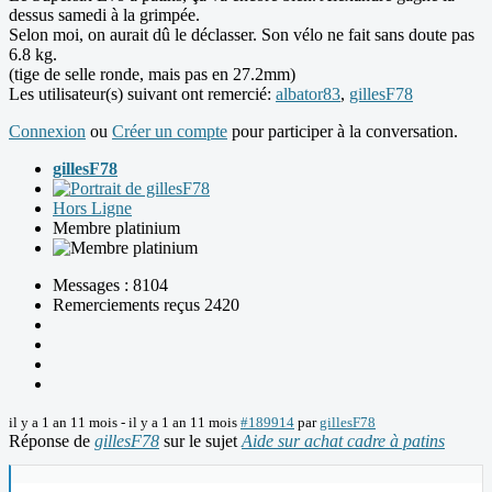
dessus samedi à la grimpée.
Selon moi, on aurait dû le déclasser. Son vélo ne fait sans doute pas
6.8 kg.
(tige de selle ronde, mais pas en 27.2mm)
Les utilisateur(s) suivant ont remercié:
albator83
,
gillesF78
Connexion
ou
Créer un compte
pour participer à la conversation.
gillesF78
Hors Ligne
Membre platinium
Messages : 8104
Remerciements reçus 2420
il y a 1 an 11 mois
-
il y a 1 an 11 mois
#189914
par
gillesF78
Réponse de
gillesF78
sur le sujet
Aide sur achat cadre à patins