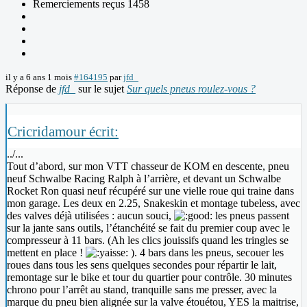
Remerciements reçus 1458
il y a 6 ans 1 mois
#164195
par
jfd_
Réponse de
jfd_
sur le sujet
Sur quels pneus roulez-vous ?
Cricridamour écrit:
../...
Tout d’abord, sur mon VTT chasseur de KOM en descente, pneu
neuf Schwalbe Racing Ralph à l’arrière, et devant un Schwalbe
Rocket Ron quasi neuf récupéré sur une vielle roue qui traine dans
mon garage. Les deux en 2.25, Snakeskin et montage tubeless, avec
des valves déjà utilisées : aucun souci,
les pneus passent
sur la jante sans outils, l’étanchéité se fait du premier coup avec le
compresseur à 11 bars. (Ah les clics jouissifs quand les tringles se
mettent en place !
). 4 bars dans les pneus, secouer les
roues dans tous les sens quelques secondes pour répartir le lait,
remontage sur le bike et tour du quartier pour contrôle. 30 minutes
chrono pour l’arrêt au stand, tranquille sans me presser, avec la
marque du pneu bien alignée sur la valve étouétou, YES la maitrise,