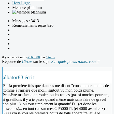
Hors Ligne
Membre platinium
Messages : 3413
Remerciements reçus 826
il y a 6 ans 2 mois
#163380
par
Circus
Réponse de
Circus
sur le sujet
Sur quels pneus roulez-vous ?
albator83 écrit:
Pas la première fois que d'autres me disent "consommer" moins de
gomme à l'arrière que moi... surtout vu mon poids plume.
Peut-être ma façon de rouler, ou les routes (pas si moches pourtant,
si gravillons il y a je passe quand même mais sans faire de gravel
non plus...), ou tout simplement la quantité D+ (et donc les
descentes)... en tout cas sur mes GP5000TL (et 4000 avant eux) à
3000 km je vois les premiers bouts de toile apparaître, et là je