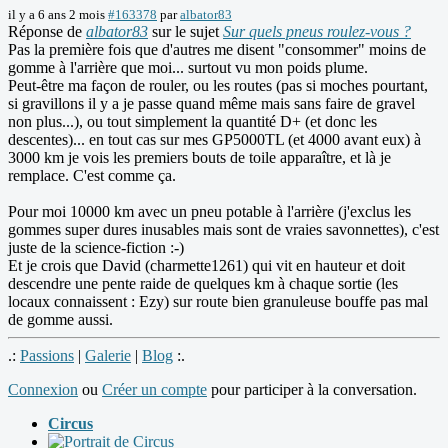
il y a 6 ans 2 mois
#163378
par
albator83
Réponse de
albator83
sur le sujet
Sur quels pneus roulez-vous ?
Pas la première fois que d'autres me disent "consommer" moins de
gomme à l'arrière que moi... surtout vu mon poids plume.
Peut-être ma façon de rouler, ou les routes (pas si moches pourtant,
si gravillons il y a je passe quand même mais sans faire de gravel
non plus...), ou tout simplement la quantité D+ (et donc les
descentes)... en tout cas sur mes GP5000TL (et 4000 avant eux) à
3000 km je vois les premiers bouts de toile apparaître, et là je
remplace. C'est comme ça.
Pour moi 10000 km avec un pneu potable à l'arrière (j'exclus les
gommes super dures inusables mais sont de vraies savonnettes), c'est
juste de la science-fiction :-)
Et je crois que David (charmette1261) qui vit en hauteur et doit
descendre une pente raide de quelques km à chaque sortie (les
locaux connaissent : Ezy) sur route bien granuleuse bouffe pas mal
de gomme aussi.
.:
Passions
|
Galerie
|
Blog
:.
Connexion
ou
Créer un compte
pour participer à la conversation.
Circus