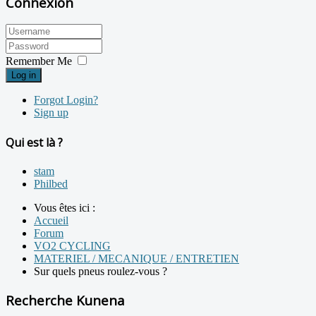
Connexion
Remember Me
Log in
Forgot Login?
Sign up
Qui est là ?
stam
Philbed
Vous êtes ici :
Accueil
Forum
VO2 CYCLING
MATERIEL / MECANIQUE / ENTRETIEN
Sur quels pneus roulez-vous ?
Recherche Kunena