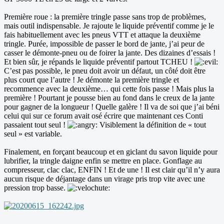
Première roue : la première tringle passe sans trop de problèmes,
mais outil indispensable. Je rajoute le liquide préventif comme je le
fais habituellement avec les pneus VTT et attaque la deuxième
tringle. Purée, impossible de passer le bord de jante, j’ai peur de
casser le démonte-pneu ou de foirer la jante. Des dizaines d’essais !
Et bien sûr, je répands le liquide préventif partout TCHEU !
C’est pas possible, le pneu doit avoir un défaut, un côté doit être
plus court que l’autre ! Je démonte la première tringle et
recommence avec la deuxième… qui cette fois passe ! Mais plus la
première ! Pourtant je pousse bien au fond dans le creux de la jante
pour gagner de la longueur ! Quelle galère ! Il va de soi que j’ai béni
celui qui sur ce forum avait osé écrire que maintenant ces Conti
passaient tout seul !
Visiblement la définition de « tout
seul » est variable.
Finalement, en forçant beaucoup et en giclant du savon liquide pour
lubrifier, la tringle daigne enfin se mettre en place. Gonflage au
compresseur, clac clac, ENFIN ! Et de une ! Il est clair qu’il n’y aura
aucun risque de déjantage dans un virage pris trop vite avec une
pression trop basse.