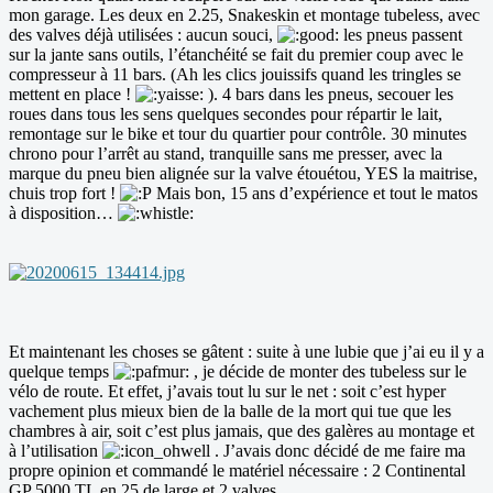
mon garage. Les deux en 2.25, Snakeskin et montage tubeless, avec
des valves déjà utilisées : aucun souci,
les pneus passent
sur la jante sans outils, l’étanchéité se fait du premier coup avec le
compresseur à 11 bars. (Ah les clics jouissifs quand les tringles se
mettent en place !
). 4 bars dans les pneus, secouer les
roues dans tous les sens quelques secondes pour répartir le lait,
remontage sur le bike et tour du quartier pour contrôle. 30 minutes
chrono pour l’arrêt au stand, tranquille sans me presser, avec la
marque du pneu bien alignée sur la valve étouétou, YES la maitrise,
chuis trop fort !
Mais bon, 15 ans d’expérience et tout le matos
à disposition…
Et maintenant les choses se gâtent : suite à une lubie que j’ai eu il y a
quelque temps
, je décide de monter des tubeless sur le
vélo de route. Et effet, j’avais tout lu sur le net : soit c’est hyper
vachement plus mieux bien de la balle de la mort qui tue que les
chambres à air, soit c’est plus jamais, que des galères au montage et
à l’utilisation
. J’avais donc décidé de me faire ma
propre opinion et commandé le matériel nécessaire : 2 Continental
GP 5000 TL en 25 de large et 2 valves.