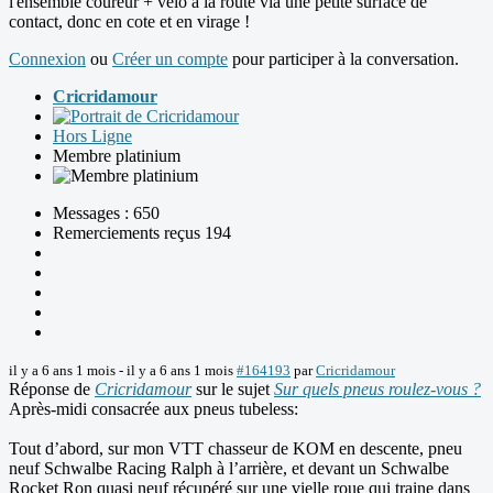
l'ensemble coureur + velo à la route via une petite surface de
contact, donc en cote et en virage !
Connexion
ou
Créer un compte
pour participer à la conversation.
Cricridamour
Hors Ligne
Membre platinium
Messages : 650
Remerciements reçus 194
il y a 6 ans 1 mois
-
il y a 6 ans 1 mois
#164193
par
Cricridamour
Réponse de
Cricridamour
sur le sujet
Sur quels pneus roulez-vous ?
Après-midi consacrée aux pneus tubeless:
Tout d’abord, sur mon VTT chasseur de KOM en descente, pneu
neuf Schwalbe Racing Ralph à l’arrière, et devant un Schwalbe
Rocket Ron quasi neuf récupéré sur une vielle roue qui traine dans