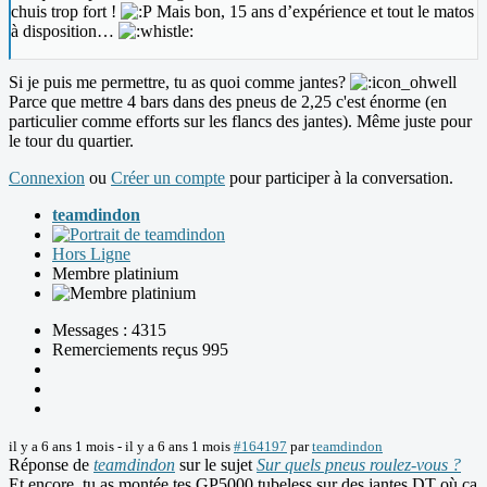
chuis trop fort !
Mais bon, 15 ans d’expérience et tout le matos
à disposition…
Si je puis me permettre, tu as quoi comme jantes?
Parce que mettre 4 bars dans des pneus de 2,25 c'est énorme (en
particulier comme efforts sur les flancs des jantes). Même juste pour
le tour du quartier.
Connexion
ou
Créer un compte
pour participer à la conversation.
teamdindon
Hors Ligne
Membre platinium
Messages : 4315
Remerciements reçus 995
il y a 6 ans 1 mois
-
il y a 6 ans 1 mois
#164197
par
teamdindon
Réponse de
teamdindon
sur le sujet
Sur quels pneus roulez-vous ?
Et encore, tu as montée tes GP5000 tubeless sur des jantes DT où ça