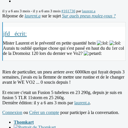
il y a 6 ans 3 mois
-
il y a 6 ans 3 mois
#161736
par
laurent.a
Réponse de
laurent.a
sur le sujet
Sur quels pneus roulez-vous ?
jfd_ écrit:
Mister Laurent et le préventif en petite quantité hein
Aurais tu oublié quelque chose qui s'est passé en haut du du 1er col
de la Dromoisz 120 lors du dernier we Vo2?
Rien de particulier, un pneu arriere avec 6000km qui fuyait depuis 3
semaines, j'avais eu la flemme de mettre une rustine et de le changer
avant le WE VO2 ... 0 soucis depuis !
Et encore c'etait un Fusion 5 tubeless en 23 290g, depuis je suis en
fusion 5 TLR 11storm en 25 260g.
Dernière édition: il y a 6 ans 3 mois par
laurent.a
.
Connexion
ou
Créer un compte
pour participer à la conversation.
Thomkart