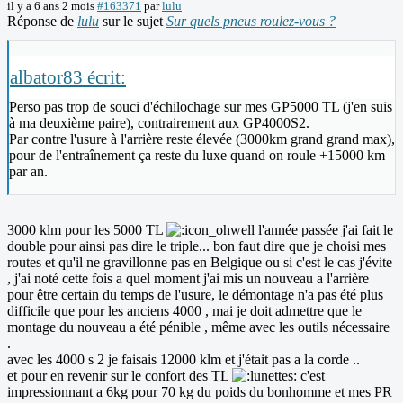
il y a 6 ans 2 mois
#163371
par
lulu
Réponse de
lulu
sur le sujet
Sur quels pneus roulez-vous ?
albator83 écrit:
Perso pas trop de souci d'échilochage sur mes GP5000 TL (j'en suis
à ma deuxième paire), contrairement aux GP4000S2.
Par contre l'usure à l'arrière reste élevée (3000km grand grand max),
pour de l'entraînement ça reste du luxe quand on roule +15000 km
par an.
3000 klm pour les 5000 TL
l'année passée j'ai fait le
double pour ainsi pas dire le triple... bon faut dire que je choisi mes
routes et qu'il ne gravillonne pas en Belgique ou si c'est le cas j'évite
, j'ai noté cette fois a quel moment j'ai mis un nouveau a l'arrière
pour être certain du temps de l'usure, le démontage n'a pas été plus
difficile que pour les anciens 4000 , mai je doit admettre que le
montage du nouveau a été pénible , même avec les outils nécessaire
.
avec les 4000 s 2 je faisais 12000 klm et j'était pas a la corde ..
et pour en revenir sur le confort des TL
c'est
impressionnant a 6kg pour 70 kg du poids du bonhomme et mes PR