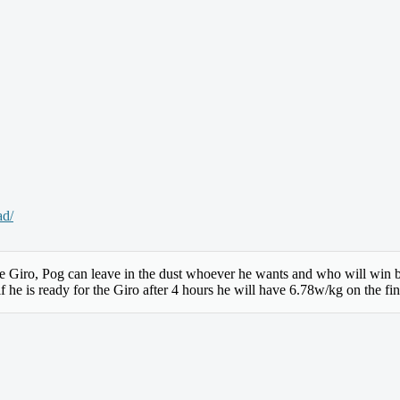
ad/
the Giro, Pog can leave in the dust whoever he wants and who will win
if he is ready for the Giro after 4 hours he will have 6.78w/kg on the f