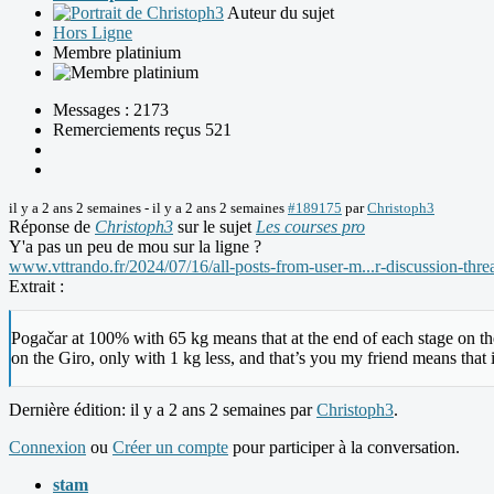
Auteur du sujet
Hors Ligne
Membre platinium
Messages : 2173
Remerciements reçus 521
il y a 2 ans 2 semaines
-
il y a 2 ans 2 semaines
#189175
par
Christoph3
Réponse de
Christoph3
sur le sujet
Les courses pro
Y'a pas un peu de mou sur la ligne ?
www.vttrando.fr/2024/07/16/all-posts-from-user-m...r-discussion-thre
Extrait :
Pogačar at 100% with 65 kg means that at the end of each stage on 
on the Giro, only with 1 kg less, and that’s you my friend means that 
Dernière édition: il y a 2 ans 2 semaines par
Christoph3
.
Connexion
ou
Créer un compte
pour participer à la conversation.
stam