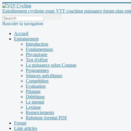
Entraînement cyclisme route VTT coaching puissance forum plan entraî
Basculer la navigation
Accueil
Entrainement
Introduction
Fondamentaux
Physiologie
Test d'effort
La puissance selon Coggan
Programmes
Séances spécifiques
Compétition
Evaluation
Pilotage
Diététique
Le mental
Lexique
Remerciements
Rubrique formtat PDF
Forum
Liste articles