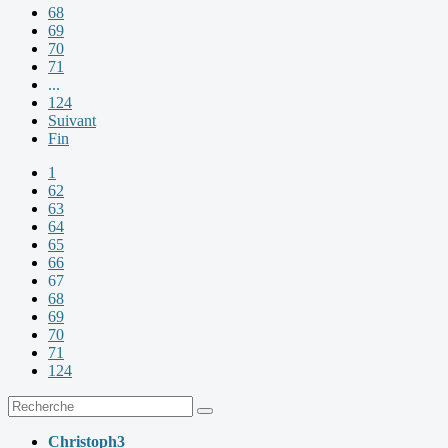
68
69
70
71
...
124
Suivant
Fin
1
62
63
64
65
66
67
68
69
70
71
124
Christoph3