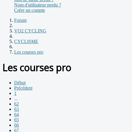
Nom d'utilisateur perdu ?
Créer un compte
Forum
VO2 CYCLING
CYCLISME
Les courses pro
Les courses pro
Début
Précédent
1
...
62
63
64
65
66
67