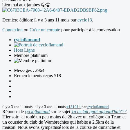
bien mal aux jambes 🤪🤪
Dernière édition: il y a 3 ans 11 mois par
cyclo13
.
Connexion
ou
Créer un compte
pour participer à la conversation.
cycloflamand
Hors Ligne
Membre platinium
Messages : 2964
Remerciements reçus 518
il y a 3 ans 11 mois
-
il y a 3 ans 11 mois
#181014
par
cycloflamand
Réponse de
cycloflamand
sur le sujet
Tu as fait quoi aujourd'hui???
Hier soir j'ai roulé un peu moins de 2h avec un collègue du Team et
un coursier du club de Wambrechies qui habite à 2,5km de la
maison. Nous avons sympathisé lors de la course de dimanche et