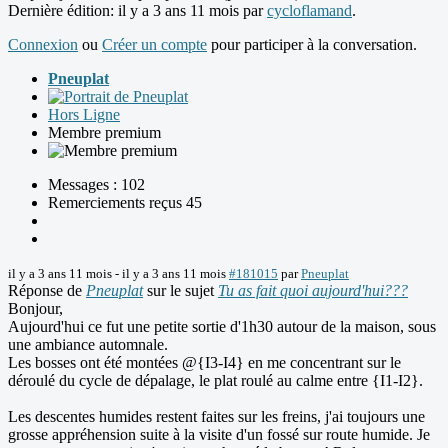
Dernière édition: il y a 3 ans 11 mois par
cycloflamand
.
Connexion
ou
Créer un compte
pour participer à la conversation.
Pneuplat
Hors Ligne
Membre premium
Messages : 102
Remerciements reçus 45
il y a 3 ans 11 mois
-
il y a 3 ans 11 mois
#181015
par
Pneuplat
Réponse de
Pneuplat
sur le sujet
Tu as fait quoi aujourd'hui???
Bonjour,
Aujourd'hui ce fut une petite sortie d'1h30 autour de la maison, sous
une ambiance automnale.
Les bosses ont été montées @{I3-I4} en me concentrant sur le
déroulé du cycle de dépalage, le plat roulé au calme entre {I1-I2}.
Les descentes humides restent faites sur les freins, j'ai toujours une
grosse appréhension suite à la visite d'un fossé sur route humide. Je