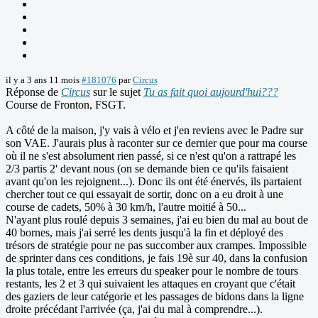
il y a 3 ans 11 mois
#181076
par
Circus
Réponse de
Circus
sur le sujet
Tu as fait quoi aujourd'hui???
Course de Fronton, FSGT.
A côté de la maison, j'y vais à vélo et j'en reviens avec le Padre sur
son VAE. J'aurais plus à raconter sur ce dernier que pour ma course
où il ne s'est absolument rien passé, si ce n'est qu'on a rattrapé les
2/3 partis 2' devant nous (on se demande bien ce qu'ils faisaient
avant qu'on les rejoignent...). Donc ils ont été énervés, ils partaient
chercher tout ce qui essayait de sortir, donc on a eu droit à une
course de cadets, 50% à 30 km/h, l'autre moitié à 50...
N'ayant plus roulé depuis 3 semaines, j'ai eu bien du mal au bout de
40 bornes, mais j'ai serré les dents jusqu'à la fin et déployé des
trésors de stratégie pour ne pas succomber aux crampes. Impossible
de sprinter dans ces conditions, je fais 19è sur 40, dans la confusion
la plus totale, entre les erreurs du speaker pour le nombre de tours
restants, les 2 et 3 qui suivaient les attaques en croyant que c'était
des gaziers de leur catégorie et les passages de bidons dans la ligne
droite précédant l'arrivée (ça, j'ai du mal à comprendre...).