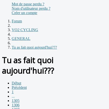
Mot de passe perdu ?
Nom d'utilisateur perdu ?
Créer un compte
Forum
VO2 CYCLING
GENERAL
Tu as fait quoi aujourd'hui???
Tu as fait quoi
aujourd'hui???
Début
Précédent
1
...
1305
1306