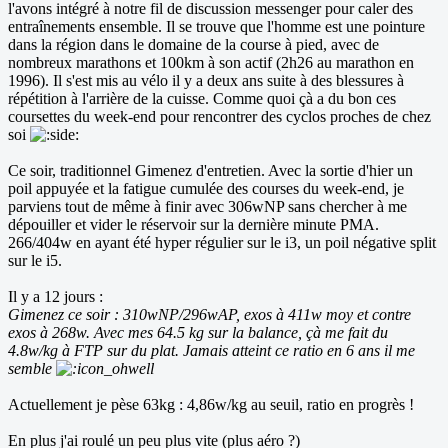
l'avons intégré à notre fil de discussion messenger pour caler des
entraînements ensemble. Il se trouve que l'homme est une pointure
dans la région dans le domaine de la course à pied, avec de
nombreux marathons et 100km à son actif (2h26 au marathon en
1996). Il s'est mis au vélo il y a deux ans suite à des blessures à
répétition à l'arrière de la cuisse. Comme quoi çà a du bon ces
coursettes du week-end pour rencontrer des cyclos proches de chez
soi
Ce soir, traditionnel Gimenez d'entretien. Avec la sortie d'hier un
poil appuyée et la fatigue cumulée des courses du week-end, je
parviens tout de même à finir avec 306wNP sans chercher à me
dépouiller et vider le réservoir sur la dernière minute PMA.
266/404w en ayant été hyper régulier sur le i3, un poil négative split
sur le i5.
Il y a 12 jours :
Gimenez ce soir : 310wNP/296wAP, exos à 411w moy et contre
exos à 268w. Avec mes 64.5 kg sur la balance, çà me fait du
4.8w/kg à FTP sur du plat. Jamais atteint ce ratio en 6 ans il me
semble
Actuellement je pèse 63kg : 4,86w/kg au seuil, ratio en progrès !
En plus j'ai roulé un peu plus vite (plus aéro ?)