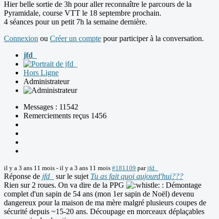
Hier belle sortie de 3h pour aller reconnaître le parcours de la
Pyramidale, course VTT le 18 septembre prochain.
4 séances pour un petit 7h la semaine dernière.
Connexion
ou
Créer un compte
pour participer à la conversation.
jfd_
Hors Ligne
Administrateur
Messages : 11542
Remerciements reçus 1456
il y a 3 ans 11 mois
-
il y a 3 ans 11 mois
#181109
par
jfd_
Réponse de
jfd_
sur le sujet
Tu as fait quoi aujourd'hui???
Rien sur 2 roues. On va dire de la PPG
: Démontage
complet d'un sapin de 54 ans (mon 1er sapin de Noël) devenu
dangereux pour la maison de ma mère malgré plusieurs coupes de
sécurité depuis ~15-20 ans. Découpage en morceaux déplaçables