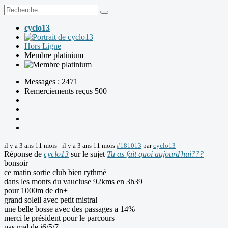
cyclo13
Hors Ligne
Membre platinium
Messages : 2471
Remerciements reçus 500
il y a 3 ans 11 mois
-
il y a 3 ans 11 mois
#181013
par
cyclo13
Réponse de
cyclo13
sur le sujet
Tu as fait quoi aujourd'hui???
bonsoir
ce matin sortie club bien rythmé
dans les monts du vaucluse 92kms en 3h39
pour 1000m de dn+
grand soleil avec petit mistral
une belle bosse avec des passages a 14%
merci le président pour le parcours
pas mal de i6/5/7