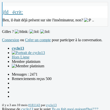
jfd_ écrit:
Ben, il était déjà présent sur site l'inséminateur, non?
..
Gilles ?
Connexion
ou
Créer un compte
pour participer à la conversation.
cyclo13
Hors Ligne
Membre platinium
Messages : 2471
Remerciements reçus 500
il y a 3 ans 10 mois
#181143
par
cyclo13
Réponse de
cyclo13
sur le sujet
Tu as fait quoi aujourd'hui???