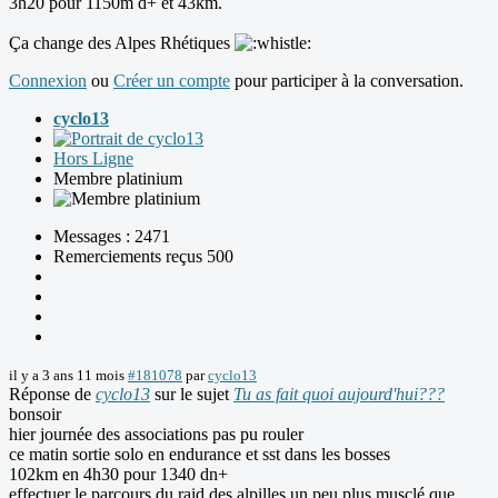
3h20 pour 1150m d+ et 43km.
Ça change des Alpes Rhétiques
Connexion
ou
Créer un compte
pour participer à la conversation.
cyclo13
Hors Ligne
Membre platinium
Messages : 2471
Remerciements reçus 500
il y a 3 ans 11 mois
#181078
par
cyclo13
Réponse de
cyclo13
sur le sujet
Tu as fait quoi aujourd'hui???
bonsoir
hier journée des associations pas pu rouler
ce matin sortie solo en endurance et sst dans les bosses
102km en 4h30 pour 1340 dn+
effectuer le parcours du raid des alpilles un peu plus musclé que