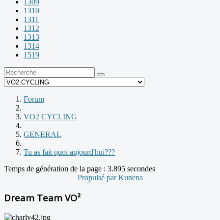
1309
1310
1311
1312
1313
1314
1519
Forum
VO2 CYCLING
GENERAL
Tu as fait quoi aujourd'hui???
Temps de génération de la page : 3.895 secondes
Propulsé par
Kunena
Dream Team VO²